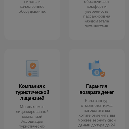
пилоты и
обеспечивает
качественное
комфорт и
оборудование.
уверенность
пассажиров на
каждом этапе
путешествия.
Компания с
Гарантия
туристической
возврата денег
лицензией
Если ваш тур
отменяется из-за
Мы являемся
погоды или вы
лицензированной
хотите отменить, вы
компанией
можете вернуть свои
Ассоциации
деньги до тура до 24
туристических