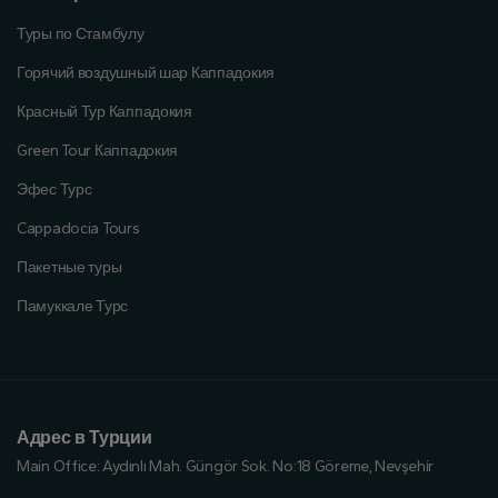
Туры по Стамбулу
Горячий воздушный шар Каппадокия
Красный Тур Каппадокия
Green Tour Каппадокия
Эфес Турс
Cappadocia Tours
Пакетные туры
Памуккале Турс
Адрес в Турции
Main Office:
Aydınlı Mah. Güngör Sok. No:18 Göreme, Nevşehir