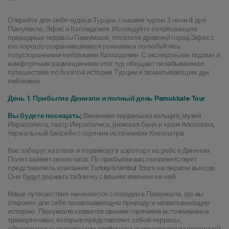
Откройте для себя чудеса Турции с нашим туром 3 ночи 4 дня 
Памуккале, Эфес и Каппадокия. Исследуйте потрясающие 
природные террасы Памуккале, посетите древний город Эфес с 
его хорошо сохранившимися руинами и полюбуйтесь 
потусторонними пейзажами Каппадокии. С экспертными гидами и 
комфортным размещением этот тур обещает незабываемое 
путешествие по богатой истории Турции и захватывающим дух 
пейзажам.
День 1: Прибытие Денизли и полный день Pamukkale Tour
Вы будете посещать;
 Весенние террасы из кальция, музей 
Иераполиса, театр Иераполиса, римская баня и храм Аполлона, 
термальный бассейн с горячим источником Клеопатра
Вас заберут из отеля и перевезут в аэропорт на рейс в Денизли. 
Полет займет около часа. По прибытии вас поприветствует 
представитель компании Turkey Istanbul Tours на первом выходе. 
Они будут держать табличку с вашим именем на ней.
Наше путешествие начинается с поездки в Памуккале, где вы 
откроете для себя захватывающую природу и захватывающую 
историю. Памуккале славится своими горячими источниками и 
травертинами, которые представляют собой террасы, 
образованные отложением карбонатных минералов из проточной 