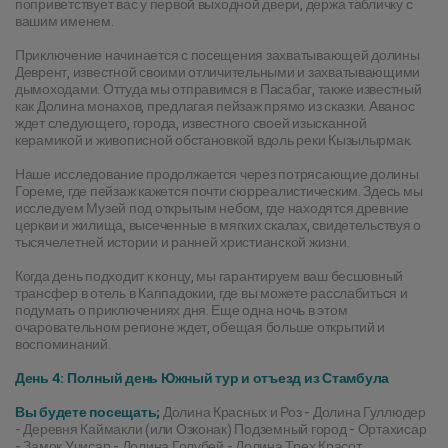
поприветствует вас у первой выходной двери, держа табличку с 
вашим именем.
Приключение начинается с посещения захватывающей долины 
Деврент, известной своими отличительными и захватывающими 
дымоходами. Оттуда мы отправимся в Пасабаг, также известный 
как Долина монахов, предлагая пейзаж прямо из сказки. Аванос 
ждет следующего, города, известного своей изысканной 
керамикой и живописной обстановкой вдоль реки Кызылырмак.
Наше исследование продолжается через потрясающие долины 
Гореме, где пейзаж кажется почти сюрреалистическим. Здесь мы 
исследуем Музей под открытым небом, где находятся древние 
церкви и жилища, высеченные в мягких скалах, свидетельствуя о 
тысячелетней истории и ранней христианской жизни.
Когда день подходит к концу, мы гарантируем ваш бесшовный 
трансфер в отель в Каппадокии, где вы можете расслабиться и 
подумать о приключениях дня. Еще одна ночь в этом 
очаровательном регионе ждет, обещая больше открытий и 
воспоминаний.
День 4: Полный день Южный тур и отъезд из Стамбула
Вы будете посещать;
 Долина Красных и Роз - Долина Гуллюдер 
- Деревня Каймакли (или Озконак) Подземный город - Ортахисар 
- Замок Учисар - Долина Голубей - Долина Трех Красот