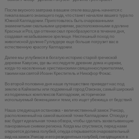
После вкусного завтрака в вашем отеле ваш день начнется с 
пикапа вашего знающего гида, что станет началом вашего тура по 
Южной Каппадокии. Приготовьтесь быть очарованными 
знаменитыми скальными церквями, расположенными в долине 
Красных и Роз, где оттенки скал преобразуются в течение дня, 
создавая незабываемое зрелище. Неспешный поход по 
живописной долине Гуллудере еще больше погрузит вас в 
естественную красоту Каппадокии.
Далее мы углубимся в богатую историю старой греческой 
деревни Кавусин, где вы исследуете древние дома и церкви, 
когда-то населенные христианскими священнослужителями, 
такими как святой Иоанн Креститель и Никофор Фокас.
Во второй половине дня наше путешествие приведет нас под 
землю в Каймаклы или подземный город Озконак, самый широкий 
из подземных комплексов Каппадокии, исторически 
используемый беженцами и теми, кто ищет убежища от бедствий.
Наша следующая остановка - величественный замок Учисар, 
расположенный на самой высокой точке Каппадокии. Отсюда у 
вас будет идеальная точка обзора, чтобы сделать захватывающие 
панорамные снимки региона. Когда мы спустимся, перед нами 
откроется долина голубей, откуда открывается очаровательный 
вид на замок Учисар и его резидентных голубей, гнездящихся в 