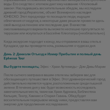
воды. Его сходство с хлопком дает ему название «Хлопковый 
замок». Насладившись восхитительным обедом, мы исследуем 
древний город Иераполис, объект Всемирного наследия 
ЮНЕСКО. Этот город когда-то посещали люди, ищущие 
облегчения от недугов, а некоторые даже решили провести здесь 
свой выход на пенсию или последние дни. В качестве 
омолаживающего варианта вы можете неспешно прогуляться по 
террасам или искупаться в бассейне Клеопатры (необязательно).
Когда экскурсия подходит к концу, мы отправимся в ваш отель в 
Кусадаси, где вы проведете ночь, размышляя о чудесах дня.
День 2: Денизли Отъезд и Измир Прибытие и полный день 
Ephesus Tour
Вы будете посещать;
 Эфес - Храм Артемиды - Дом Девы Марии
После сытного завтрака в вашем отеле мы заберем вас для 
обогащающего путешествия в Эфес. Этот древнегреческий город 
действительно является чудом, расположенным среди пышной 
зелени. В течение дня у вас будет возможность исследовать 
замечательные места, такие как Храм Адриана, Библиотека 
Кельция, Театр, Хамамс и Старая Гавань. Обед будет 
восхитительным перерывом между ними, предоставляя вам 
энергию для продолжения исследования.