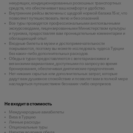
некурящих, кондиционированных роскошных транспортных
средств, что обеспечивает ваш комфорт и удобство.
Внутренние рейсы включены с щедрой нормой багажа 15 кг, что
позволяет путешествовать легко и без опасений.
Все туры проводятся профессиональными англоязычными
экскурсоводами, лицензированными Министерством культуры
и туризма, предоставляя вам проницательные комментарии и
обогащающий опыт.
Входные билеты в музеи и достопримечательности
покрываются, поэтому вы можете исследовать чудеса Турции
без каких-либо дополнительных расходов.
Обеды в турах предоставляются с вегетарианскими и
веганскими вариантами, доступными по запросу во время
бронирования, обеспечивая диетические предпочтения.
Нет никаких скрытых или дополнительных затрат, которые
дадут вам душевное спокойствие и позволят вам в полной мере
насладиться путешествием без каких-либо сюрпризов.
Не входит в стоимость
Международные авиабилеты
Виза в Турцию
Личные расходы
Опциональные туры
Напитки во время обеда