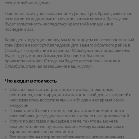
своих голубиных домах.
Наш конечный пункт назначения - Долина Трех Красот, известная 
своими виноградниками и впечатляющими видами. Здесь у вас 
будет возможность насладиться красотой Каппадокии в 
последний раз.
Когда день подходит к концу, мы гарантируем ваш своевременный 
трансфер в аэропорт Каппадокии для вашего обратного рейса в 
Стамбул. По прибытии в аэропорт Стамбула наш представитель 
будет ждать у первой выходной двери, чтобы тепло 
приветствовать вас. Оттуда вы будете доставлены в отель в 
Стамбуле, отмечая завершение наших услуг.
Что входит в стоимость
Обеспечивается завтрак в отелях и обед в некоторых
ресторанах, гарантируя, что вы начнете свой день с энергией и
наслаждаетесь восхитительными блюдами во время своих
экскурсий.
Проживание 3 ночи в отелях, предлагая вам комфортное и
расслабляющее уединение после ежедневных приключений.
Услуги по доставке и высадке в отеле, так что вы можете
беспрепятственно путешествовать между вашим жильем и
туристическими направлениями.
Все трансферы в аэропорт облегчаются с использованием