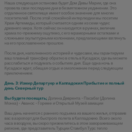
Наша следующая остановка будет Дом Девы Марии, где она 
провела свои последние дни в безмятежном уединении. Это 
отдаленное святилище имеет особое значение для многих 
посетителей. После этой спокойной интерлюдии мы посетим 
Храм Артемиды, который считается одним из семи чудес 
древнего мира. Хотя сейчас он находится в руинах, величие 
храма по-прежнему ощутимо, с его мраморными остатками и 
сложными скульптурными колоннами, предлагающими взглянуть 
на его прославленное прошлое.
После дня, наполненного историей и чудесами, мы гарантируем 
ваш плавный трансфер обратно в отель в Кусадаси, где вы можете 
расслабиться и подумать о событиях дня. Еще одна ночь в 
Кусадаси ждет, обещая отдых и омоложение перед следующим 
приключением.
День 3: Измир Департуер и Каппадокия Прибытие и полный 
день Северный тур
Вы будете посещать;
 Долина Деврента - Пасабаг (Долина 
Монка) - Аванос - Гореме и Открытый Музей авиации
Ваш день начнется с раннего подъема из вашего жилья, отправив 
вас в аэропорт для быстрого полета в Каппадокию. Всего около 
часа в воздухе, вы скоро приземлитесь в этом завораживающем 
регионе, где представитель Турции Стамбул Турс тепло 