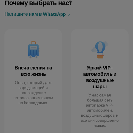
Почему выбрать нас?
Напишите нам в WhatsApp
Впечатления на
Яркий VIP-
всю жизнь
автомобиль и
воздушные
Опыт, который дает
шары
заряд эмоций и
наслаждение
У нас самая
потрясающим видом
большая сеть
на Каппадокию.
автопарка VIP-
автомобилей,
воздушных шаров, и
все они совершенно
новые.