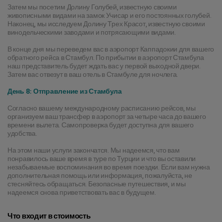
Затем мы посетим Долину Голубей, известную своими 
живописными видами на замок Учисар и его постоянных голубей. 
Наконец, мы исследуем Долину Трех Красот, известную своими 
винодельческими заводами и потрясающими видами.
В конце дня мы переведем вас в аэропорт Каппадокии для вашего 
обратного рейса в Стамбул. По прибытии в аэропорт Стамбула 
наш представитель будет ждать вас у первой выходной двери. 
Затем вас отвезут в ваш отель в Стамбуле для ночлега.
День 8: Отправление из Стамбула
Согласно вашему международному расписанию рейсов, мы 
организуем ваш трансфер в аэропорт за четыре часа до вашего 
времени вылета. Самопроверка будет доступна для вашего 
удобства.
На этом наши услуги закончатся. Мы надеемся, что вам 
понравилось ваше время в туре по Турции и что вы оставили 
незабываемые воспоминания во время поездки. Если вам нужна 
дополнительная помощь или информация, пожалуйста, не 
стесняйтесь обращаться. Безопасные путешествия, и мы 
надеемся снова приветствовать вас в будущем.
Что входит в стоимость