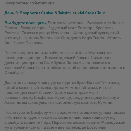
невероятных событиях дня.
День 3: Bosphorus Cruise & Taksim Istiklal Steet Tour
Вы будете посещать;
 Базилика Цистерна - Экскурсия по башне 
Галата - Базар специй - Чудесный мост Босфор - Крепость 
Румели - Таксим и улица Истикляль - Французский культурный 
институт - Церковь Восточного Ортодокса Hagia Triada - Мечеть 
Ага - Чичек Пасаджи
После завтрака наш гид заберет вас из отеля. Мы начнем с 
посещения цистерны Базилики, самой большой из многих 
древних цистерн под Стамбулом. Затем мы отправимся к 
культовой башне Галата, обязательной достопримечательности в 
Стамбуле.
Далее по нашему маршруту находится Spice Bazaar 17-го века, 
яркий и красочный рынок, где вы можете найти различные 
подарки для своих близких. Затем мы отправимся к 
великолепному Босфорскому мосту, соединяющему Европу и 
Азию, где вы также увидите историческую крепость Румели.
После тура по Босфору мы продолжим посещение улицы Таксим 
и Истикляль, одной из самых оживленных пешеходных улиц 
Стамбула в районе Пера. Первой остановкой станет Французский 
культурный институт, а затем впечатляющая Восточная 