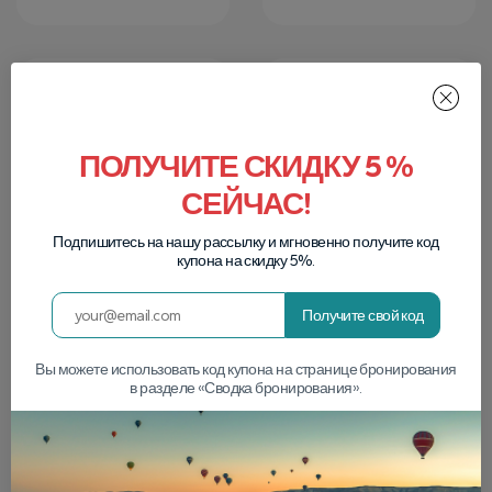
ПОЛУЧИТЕ СКИДКУ 5 %
СЕЙЧАС!
Страхование
Опыт
Вы будете
За более чем 10 лет
Подпишитесь на нашу рассылку и мгновенно получите код
застрахованы на
работы мы
купона на скидку 5%.
протяжении всего
обслуживаем более
тура на воздушном
10 000 человек со
шаре и обычного
всего мира.
Получите свой код
тура от начала до
конца.
Вы можете использовать код купона на странице бронирования
в разделе «Сводка бронирования».