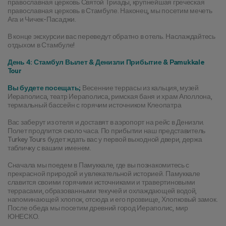
православная церковь Святой Триады, крупнейшая греческая 
православная церковь в Стамбуле. Наконец, мы посетим мечеть 
Ага и Чичек-Пасаджи.
В конце экскурсии вас переведут обратно в отель. Наслаждайтесь 
отдыхом в Стамбуле!
День 4: Стамбул Вылет & Денизли Прибытие & Pamukkale 
Tour
Вы будете посещать;
 Весенние террасы из кальция, музей 
Иераполиса, театр Иераполиса, римская баня и храм Аполлона, 
термальный бассейн с горячим источником Клеопатра
Вас заберут из отеля и доставят в аэропорт на рейс в Денизли. 
Полет продлится около часа. По прибытии наш представитель 
Turkey Tours будет ждать вас у первой выходной двери, держа 
табличку с вашим именем.
Сначала мы поедем в Памуккале, где вы познакомитесь с 
прекрасной природой и увлекательной историей. Памуккале 
славится своими горячими источниками и травертиновыми 
террасами, образованными текучей и охлаждающей водой, 
напоминающей хлопок, отсюда и его прозвище, Хлопковый замок. 
После обеда мы посетим древний город Иераполис, мир 
ЮНЕСКО.