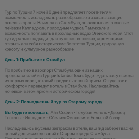
Тур по Турции 7 ночей 8 дней предлагает посетителям 
возможность исследовать разнообразные и захватывающие 
аспекты страны. Начиная со Стамбула, он охватывает знаковые 
пейзажи Каппадокии, природные чудеса Памуккале и 
возможность поплавать в прохладных водах Эгейского моря. Этот 
тур идеально подходит для путешественников, стремящихся 
открыть для себя исторические богатства Турции, природную 
красоту и культурное разнообразие.
День 1: Прибытие в Стамбул
По прибытию в аэропорт Стамбула один из наших 
представителей из Турции Istanbul Tours будет ждать вас у выхода 
из первых ворот, готовый продлить теплый прием. Оттуда вас с 
комфортом переведут в отель в Стамбуле. Наслаждайтесь 
ночевкой в этом ярком и историческом городе!
День 2: Полнодневный тур по Старому городу
Вы будете посещать;
 Айя София - Голубая мечеть - Дворец 
Топкапы - Ипподром - Обелиск Феодосия и Большой базар
Насладившись вкусным завтраком в отеле, ваш гид заберет вас на 
целый день исследований в Старом городе Стамбула. 
Приготовьтесь погрузиться в богатую историю и знаковые 