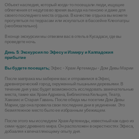
Объект наследия, который когда-то посещали люди, ищущие 
облегчения от недугов во время выхода на пенсию и даже для 
своего последнего места отдыха. В качестве отдыха вы можете 
прогуляться по террасам или искупаться в бассейне Клеопатры 
(необязательно).
В конце экскурсии мы отвезем вас в отель в Кусадаси, где вы 
проведете ночь.
День 5: Экскурсия по Эфесу и Измиру и Каппадокия 
прибытие
Вы будете посещать;
 Эфес - Храм Артемиды - Дом Девы Марии
После завтрака мы заберем вас и отправимся в Эфес, 
древнегреческий город, окруженный пышными деревьями. В 
течение дня у вас будет возможность исследовать замечательные 
места, такие как Храм Адриана, Библиотека Кельция, Театр, 
Хамамс и Старая Гавань. После обеда мы посетим Дом Девы 
Марии, где она провела свои последние дни в уединении. Это 
безмятежное место было ее избранным убежищем.
После этого мы исследуем Храм Артемиды, известный как одно из 
семи чудес древнего мира. Он расположен в окрестностях Эфеса, 
добавляя к впечатляющему опыту дня.