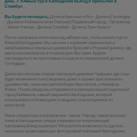
День 7: Южный тур и Каппадокия Выезд и прибытие в 
Стамбул
Вы будете посещать;
 Долина Красных и Роз - Долина Гуллюдер 
- Деревня Каймакли (или Озконак) Подземный город - Ортахисар 
- Замок Учисар - Долина Голубей - Долина Трех Красот
После завтрака в отеле ваш гид заберет вас, чтобы начать тур по 
Южной Каппадокии. Мы начнем с изучения знаменитых и 
незабываемых скальных церквей в Красной и Розовой долине, где 
цвета скал меняются в течение дня. Вы также будете 
наслаждаться неторопливым походом по живописной долине 
Гуллудере.
Далее мы посетим старую греческую деревню Чавушин, где у вас 
будет возможность исследовать дома и церкви христианского 
духовенства, такие как святой Иоанн Креститель и Никофор 
Фокас. После обеда мы отправимся в увлекательный подземный 
город Каймакли, самый широкий в Каппадокии, который 
использовался беженцами и людьми, спасающимися от 
катастроф.
Наше следующее направление - замок Учисар, самая высокая 
точка в Каппадокии, откуда открывается потрясающий 
панорамный вид на регион. Не упустите возможность сделать 
несколько захватывающих фотографий пейзажей Каппадокии.