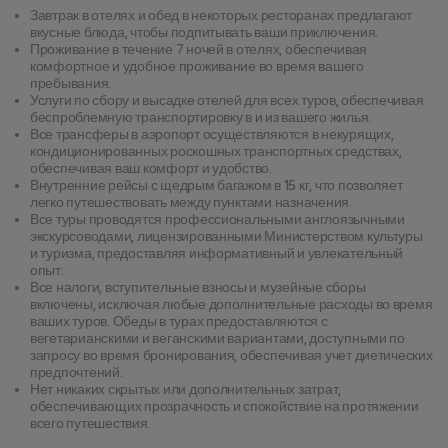
Завтрак в отелях и обед в некоторых ресторанах предлагают
вкусные блюда, чтобы подпитывать ваши приключения.
Проживание в течение 7 ночей в отелях, обеспечивая
комфортное и удобное проживание во время вашего
пребывания.
Услуги по сбору и высадке отелей для всех туров, обеспечивая
беспроблемную транспортировку в и из вашего жилья.
Все трансферы в аэропорт осуществляются в некурящих,
кондиционированных роскошных транспортных средствах,
обеспечивая ваш комфорт и удобство.
Внутренние рейсы с щедрым багажом в 15 кг, что позволяет
легко путешествовать между пунктами назначения.
Все туры проводятся профессиональными англоязычными
экскурсоводами, лицензированными Министерством культуры
и туризма, предоставляя информативный и увлекательный
опыт.
Все налоги, вступительные взносы и музейные сборы
включены, исключая любые дополнительные расходы во время
ваших туров. Обеды в турах предоставляются с
вегетарианскими и веганскими вариантами, доступными по
запросу во время бронирования, обеспечивая учет диетических
предпочтений.
Нет никаких скрытых или дополнительных затрат,
обеспечивающих прозрачность и спокойствие на протяжении
всего путешествия.