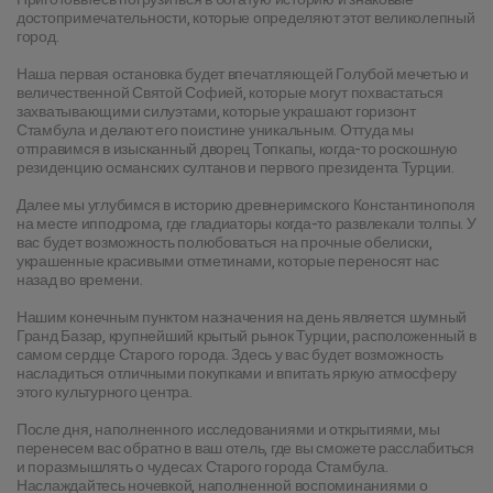
достопримечательности, которые определяют этот великолепный 
город.
Наша первая остановка будет впечатляющей Голубой мечетью и 
величественной Святой Софией, которые могут похвастаться 
захватывающими силуэтами, которые украшают горизонт 
Стамбула и делают его поистине уникальным. Оттуда мы 
отправимся в изысканный дворец Топкапы, когда-то роскошную 
резиденцию османских султанов и первого президента Турции.
Далее мы углубимся в историю древнеримского Константинополя 
на месте ипподрома, где гладиаторы когда-то развлекали толпы. У 
вас будет возможность полюбоваться на прочные обелиски, 
украшенные красивыми отметинами, которые переносят нас 
назад во времени.
Нашим конечным пунктом назначения на день является шумный 
Гранд Базар, крупнейший крытый рынок Турции, расположенный в 
самом сердце Старого города. Здесь у вас будет возможность 
насладиться отличными покупками и впитать яркую атмосферу 
этого культурного центра.
После дня, наполненного исследованиями и открытиями, мы 
перенесем вас обратно в ваш отель, где вы сможете расслабиться 
и поразмышлять о чудесах Старого города Стамбула. 
Наслаждайтесь ночевкой, наполненной воспоминаниями о 