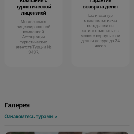
Компания с
Гарантия
туристической
возврата денег
лицензией
Если ваш тур
отменяется из-за
Мы являемся
погоды или вы
лицензированной
хотите отменить, вы
компанией
можете вернуть свои
Ассоциации
деньги до тура до 24
туристических
часов.
агентств Турции №
9497.
Галерея
Ознакомтесь турами