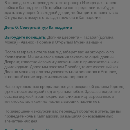
В конце дня мы переведем вас в аэропорт Измира для вашего 
рейса в Каппадокию. По прибытии наш представитель будет 
ждать вас у первой выходной двери, чтобы приветствовать вас. 
Оттуда вас отвезут в отель для ночлега в Каппадокии.
День 6: Северный тур Каппадокии
Вы будете посещать;
 Долина Деврента - Пасабаг (Долина 
Монка) - Аванос - Гореме и Открытый Музей авиации
После завтрака в отеле ваш гид заберет вас на экскурсию по 
Каппадокии. Мы начнем с изучения захватывающей долины 
Деврент, известной своими уникальными и привлекательными 
дымоходами. Далее мы посетим Пасабаг, также известный как 
Долина монахов, а затем увлекательная остановка в Аваносе, 
известный своим керамическим мастерством.
Наше путешествие продолжается до прекрасной долины Гореме, 
где мы посетим музей под открытым небом. Здесь вы встретите 
остатки церквей и раннехристианских жилищ, вырезанных в 
мягких скалах и камнях, насчитывающих тысячи лет.
По завершении экскурсии вас переведут обратно в отель, где вы 
проведете ночь в Каппадокии, размышляя о незабываемых 
впечатлениях дня.