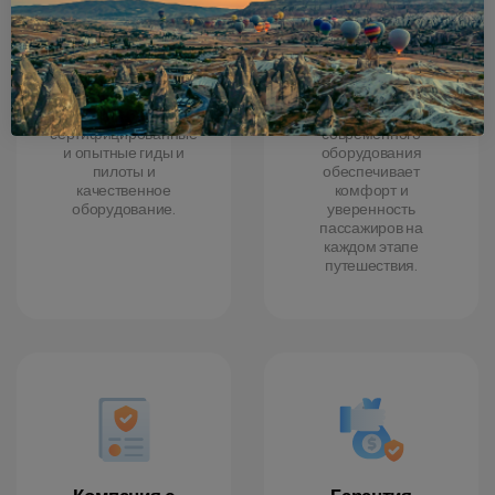
Безопасность
Качество
Профессиональные,
Использование
сертифицированные
современного
и опытные гиды и
оборудования
пилоты и
обеспечивает
качественное
комфорт и
оборудование.
уверенность
пассажиров на
каждом этапе
путешествия.