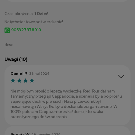
Czas okrążenia:
1 Dzień
Natychmiastowe potwierdzenie!
905327378910
desc
Uwagi (10)
Daniel P.
31 maj 2024
Nie mógłbym prosić o lepszą wycieczkę. Red Tour dał nam
fantastyczny przegląd Cappadocia, a sceneria była po prostu
zapierające dech w piersiach. Nasz przewodnik był
niesamowity, i Wszystko było doskonale zorganizowane. W
100% polecam Cappaventures każdemu, kto szuka
autentycznego doświadczenia.
Sophia W.
19 czerwiec 2024