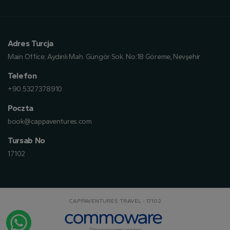
Adres Turcja
Main Office:
Aydınlı Mah. Güngör Sok. No:18 Göreme, Nevşehir
Telefon
+90 5327378910
Poczta
book@cappaventures.com
Tursab No
17102
CAPPAVENTURES TRAVEL - 17102
Opracowany przez