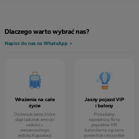
Alyssa K.
12 czerwiec 2024
Dlaczego warto wybrać nas?
Jason L.
7 sierpień 2024
Napisz do nas na WhatsApp
Rachel M.
5 wrzesień 2024
Wrażenia na całe
Jasny pojazd VIP
życie
i balony
Doświadczenie, które
Posiadamy
daje ładunek emocji i
największą flotę
radości z
pojazdów VIP,
niesamowitego
balonów na ogrzane
widoku Kapadocji.
powietrze i wszystkie