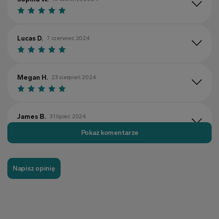
Lucas D.
7 czerwiec 2024
Megan H.
23 sierpień 2024
James B.
31 lipiec 2024
Pokaż komentarze
Erica G.
16 maj 2024
Napisz opinię
Matthew S.
2 wrzesień 2024