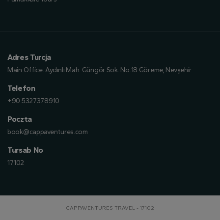
Adres Turcja
Main Office:
Aydınlı Mah. Güngör Sok. No:18 Göreme, Nevşehir
Telefon
+90 5327378910
Poczta
book@cappaventures.com
Tursab No
17102
CAPPAVENTURES TRAVEL - 17102