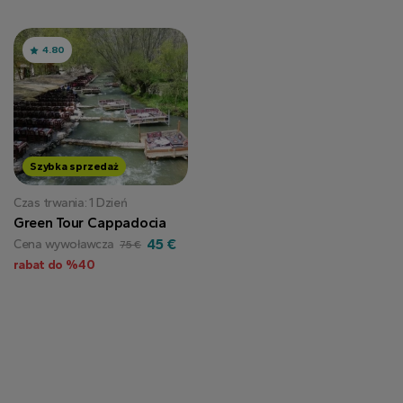
4.80
Szybka sprzedaż
Czas trwania: 1 Dzień
Green Tour Cappadocia
45 €
Cena wywoławcza
75 €
rabat do %40