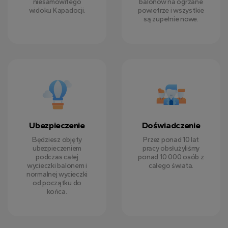
niesamowitego
balonów na ogrzane
widoku Kapadocji.
powietrze i wszystkie
są zupełnie nowe.
Ubezpieczenie
Doświadczenie
Będziesz objęty
Przez ponad 10 lat
ubezpieczeniem
pracy obsłużyliśmy
podczas całej
ponad 10 000 osób z
wycieczki balonem i
całego świata.
normalnej wycieczki
od początku do
końca.