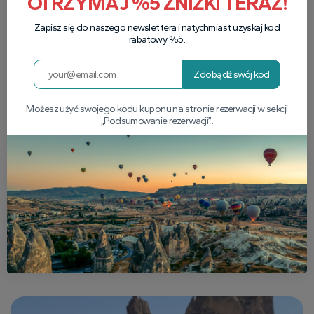
OTRZYMAJ %5 ZNIŻKI TERAZ!
Zapisz się do naszego newslettera i natychmiast uzyskaj kod
rabatowy %5.
Zdobądź swój kod
Możesz użyć swojego kodu kuponu na stronie rezerwacji w sekcji
„Podsumowanie rezerwacji”.