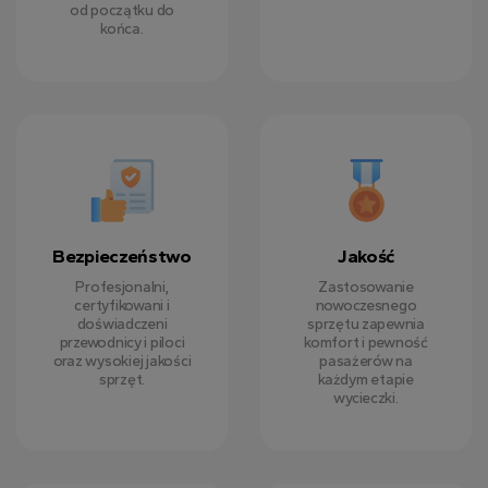
od początku do
końca.
Bezpieczeństwo
Jakość
Profesjonalni,
Zastosowanie
certyfikowani i
nowoczesnego
doświadczeni
sprzętu zapewnia
przewodnicy i piloci
komfort i pewność
oraz wysokiej jakości
pasażerów na
sprzęt.
każdym etapie
wycieczki.