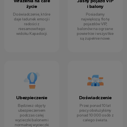
Wrażenia na całe
Jasny pojazd VIP
życie
i balony
Doświadczenie, które
Posiadamy
daje ładunek emocji i
największą flotę
radości z
pojazdów VIP,
niesamowitego
balonów na ogrzane
widoku Kapadocji.
powietrze i wszystkie
są zupełnie nowe.
Ubezpieczenie
Doświadczenie
Będziesz objęty
Przez ponad 10 lat
ubezpieczeniem
pracy obsłużyliśmy
podczas całej
ponad 10 000 osób z
wycieczki balonem i
całego świata.
normalnej wycieczki