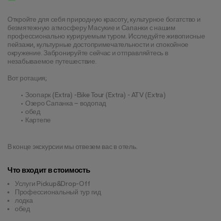
Откройте для себя природную красоту, культурное богатство и 
безмятежную атмосферу Масукие и Сапанки с нашим 
профессионально курируемым туром. Исследуйте живописные 
пейзажи, культурные достопримечательности и спокойное 
окружение. Забронируйте сейчас и отправляйтесь в 
незабываемое путешествие.
Вот ротация;
Зоопарк (Extra) -Bike Tour (Extra) - ATV (Extra)
Озеро Сапанка – водопад
обед
Картепе
В конце экскурсии мы отвезем вас в отель.
Что входит в стоимость
Услуги Pickup&Drop-Off
Профессиональный тур гид
лодка
обед