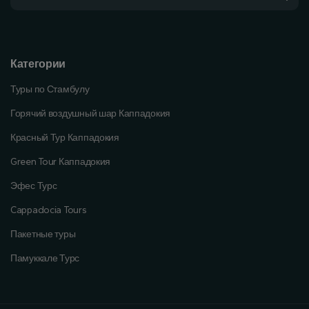
Категории
Туры по Стамбулу
Горячий воздушный шар Каппадокия
Красный Тур Каппадокия
Green Tour Каппадокия
Эфес Турс
Cappadocia Tours
Пакетные туры
Памуккале Турс