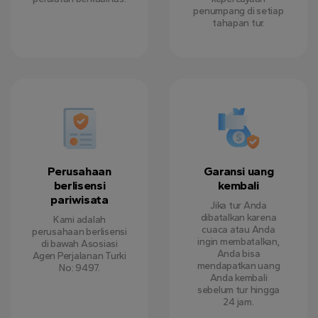
penumpang di setiap
tahapan tur.
Perusahaan
Garansi uang
berlisensi
kembali
pariwisata
Jika tur Anda
dibatalkan karena
Kami adalah
cuaca atau Anda
perusahaan berlisensi
ingin membatalkan,
di bawah Asosiasi
Anda bisa
Agen Perjalanan Turki
mendapatkan uang
No: 9497.
Anda kembali
sebelum tur hingga
24 jam.