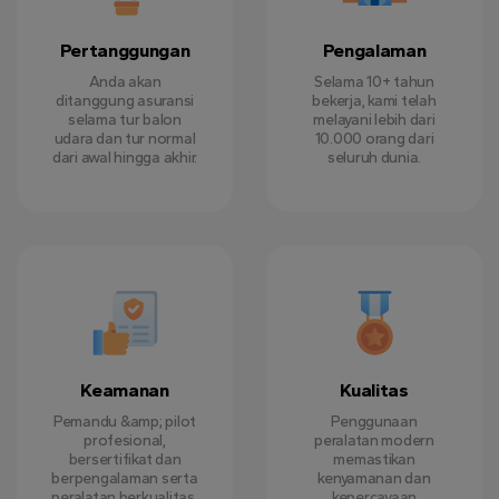
Pertanggungan
Pengalaman
Anda akan
Selama 10+ tahun
ditanggung asuransi
bekerja, kami telah
selama tur balon
melayani lebih dari
udara dan tur normal
10.000 orang dari
dari awal hingga akhir.
seluruh dunia.
Keamanan
Kualitas
Pemandu &amp; pilot
Penggunaan
profesional,
peralatan modern
bersertifikat dan
memastikan
berpengalaman serta
kenyamanan dan
peralatan berkualitas.
kepercayaan