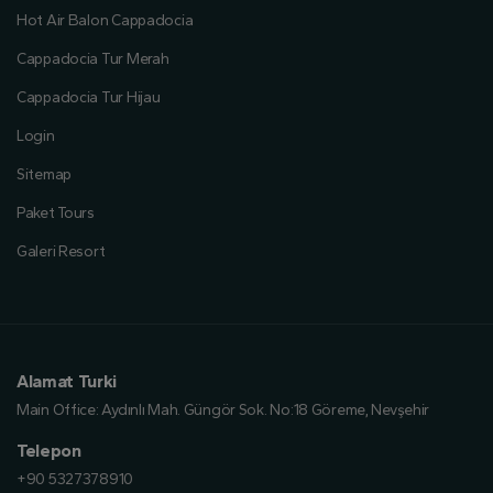
Hot Air Balon Cappadocia
Cappadocia Tur Merah
Cappadocia Tur Hijau
Login
Sitemap
Paket Tours
Galeri Resort
Alamat Turki
Main Office:
Aydınlı Mah. Güngör Sok. No:18 Göreme, Nevşehir
Telepon
+90 5327378910