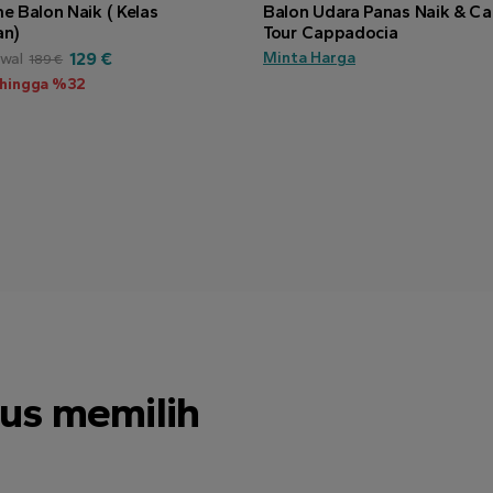
 Balon Naik ( Kelas
Balon Udara Panas Naik & C
n)
Tour Cappadocia
129 €
Minta Harga
awal
189 €
 hingga %32
us memilih