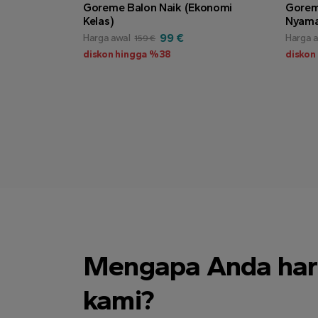
Goreme Balon Naik (Ekonomi
Goreme
Kelas)
Nyama
99 €
Harga awal
Harga 
159 €
diskon hingga %38
diskon
Mengapa Anda har
kami?