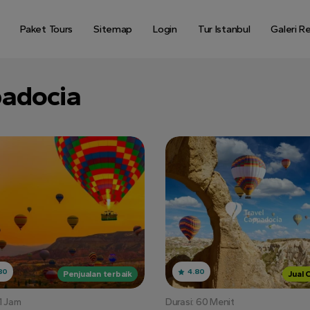
Paket Tours
Sitemap
Login
Tur Istanbul
Galeri R
padocia
80
4.80
Penjualan terbaik
Jual 
 1 Jam
Durasi: 60 Menit