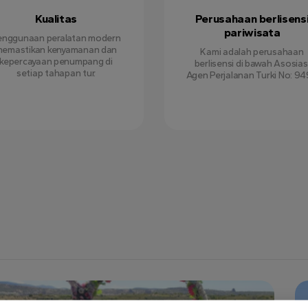
Kualitas
Perusahaan berlisens
pariwisata
enggunaan peralatan modern
emastikan kenyamanan dan
Kami adalah perusahaan
kepercayaan penumpang di
berlisensi di bawah Asosias
setiap tahapan tur.
Agen Perjalanan Turki No: 94