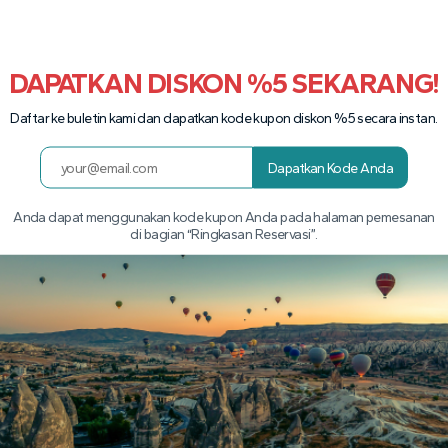
DAPATKAN DISKON %5 SEKARANG!
Daftar ke buletin kami dan dapatkan kode kupon diskon %5 secara instan.
Dapatkan Kode Anda
Anda dapat menggunakan kode kupon Anda pada halaman pemesanan
di bagian “Ringkasan Reservasi”.