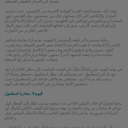
نفسك في الجمال الطبيعي للمنطقة.
وبعد ذلك، سنستكشف القرية اليونانية القديمة من كافوسين، حيث ستزور 
المنازل والكنائس التي كان يسكنها رجال دين مسيحيون مثل القديس جون 
المعمداني ونيكفوراس فوكاس. في الظهيرة، سننزل إلى أعماق (كايماكلي) أو 
(أوزكوناك) تحت الأرض، نسل إلى أنفاقها الغامضة، التي كانت توفر الملاذ 
للاجئين الفارين من الكوارث.
رحلتنا مستمرة إلى قلعة (أوشيسار) المهيبة، تقدم آراء شاملة لمناظر 
(كابادرابا) المفاجئة. لا تفوت الفرصة لالتقاط بعض الصور المذهلة بينما يقترب 
اليوم، سنزور وادي (بيغيون) المعروف بصوره لـ(كاسل أوشيسار) وبيوت 
حمامة ساحرة تفسد المشهد أخيراً، سننهي جولتنا بزيارتنا إلى وادي ثلاث 
جميلات، الشهيرة لمناوراتها المذهلة
في نهاية اليوم، نحن سَنَتأكّدُ نقلَكَ في الوقت المناسب إلى مطارِ كابادل لرحلةِ 
عودتكَ إلى إسطنبول. عند وصولكم إلى مطار اسطنبول، سينتظر ممثلنا أن 
يرحب بكم مرة أخرى. ستنتقلين بعدها إلى فندقك في (اسطنبول) حيث 
ستقضين الليلة وتفكرين في التجارب المذهلة في اليوم
اليوم 5: مغادرة اسطنبول
وفقا لجدول الرحلات الدولي الخاص بك، سنقوم بترتيب نقلك إلى المطار قبل 
حوالي 4 ساعات من وقت المغادرة. وهذا سيتيح لكم الوقت الكافي لإكمال أي 
إجراءات ضرورية، بما في ذلك التحقق الذاتي، وكفالة الانتقال السلس قبل 
رحلتكم.
نتمنى أن تكون لديك تجربة رائعة ومحترمة معنا طوال وقتك في تركيا إذا كنت 