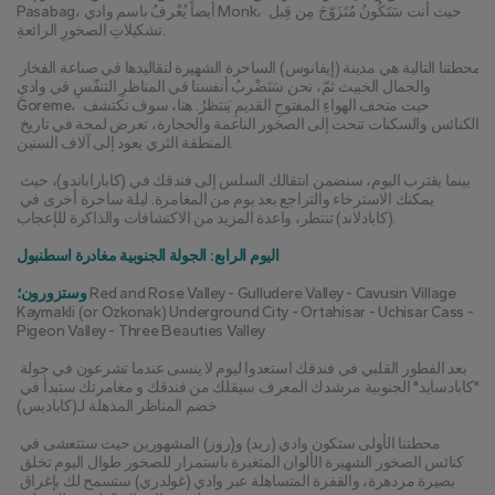
Pasabag، أيضاً يُعْرفُ باسم وادي Monk، حيث أنت سَتَكُونُ مُتَزَوّجَ مِن قِبل 
تشكيلاتِ الصخورِ الرائعةِ.
محطتنا التالية هي مدينة (إيفانوس) الساحرة الشهيرة لتقاليدها في صناعة الفخار 
والجمال الخبيث ثمّ، نحن سَنَضْربُ أنفسنا في المناظرِ التنفّسِ في واديِ 
Goreme، حيث متحف الهواءِ المفتوحِ القديمِ يَنتظرُ. هنا، سوف تكتشف 
الكنائس والسكنات تنحت إلى الصخور الناعمة والحجارة، تعرض لمحة في تاريخ 
المنطقة الثري يعود إلى آلاف السنين.
بينما يقترب اليوم، سنضمن انتقالك السلس إلى فندقك في (كاباراباندو)، حيث 
يمكنك الاسترخاء والتراجع بعد يوم من المغامرة. ليلة ساحرة أخرى في 
(كابادلاند) تنتظر، واعدة المزيد من الاكتشافات والذاكرة للإعجاب.
اليوم الرابع: الجولة الجنوبية مغادرة اسطنبول
 Red and Rose Valley - Gulludere Valley - Cavusin Village 
وستزورون؛
Kaymakli (or Ozkonak) Underground City - Ortahisar - Uchisar Cass - 
Pigeon Valley - Three Beauties Valley
بعد الفطور القلبي في فندقك استعدوا ليوم لا ينسى عندما تشرعون في جولة 
"كابادسايد" الجنوبية مرشدك المعرف سيقلك من فندقك و مغامرتك ستبدأ في 
خضم المناظر المذهلة لـ(كاباديس)
محطتنا الأولى ستكون وادي (ريد) و(روز) المشهورين حيث ستتعشى في 
كنائس الصخور الشهيرة الألوان المتغيرة باستمرار للصخور طوال اليوم تخلق 
بصيرة مزدهرة، والقفزة المتساهلة عبر وادي (غولدري) ستسمح لك بإغراق 