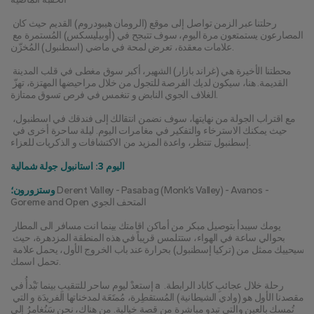
رحلتنا عبر الزمن تواصل إلى موقع (الرومان هيبودروم) القديم حيث كان 
المصارعون يستمتعون مرة اليوم، سوف تتبجح في (أوبيليسكس) المُستمرة مع 
علامات معقدة، تعرض لمحة في ماضي (اسطنبول) المُخزّن.
محطتنا الأخيرة هي (غراند بازار) الشهير، أكبر سوق مغطى في قلب المدينة 
القديمة. هنا، سيكون لديك الفرصة للتجول من خلال مراحيضها المهتزة، تهزّ 
الغلاف الجوي النابض و تنغمس في فرص تسوق ممتازة.
مع اقتراب الجولة من نهايتها، سوف نضمن انتقالك إلى فندقك في اسطنبول، 
حيث يمكنك الاسترخاء والتفكير في مغامرات اليوم. ليلة ساحرة أخرى في 
إسطنبول تنتظر، واعدة المزيد من الاكتشافات و الذكريات للعزاء.
اليوم 3: استانبول جولة شمالية
 Derent Valley - Pasabag (Monk’s Valley) - Avanos - 
وستزورون؛
Goreme and Open المتحف الجوي
يومك سيبدأ بتوصيل مبكر من أماكن اقامتك بينما انت مسافر الى المطار 
بحوالي ساعة في الهواء، ستتلمس قريباً في هذه المنطقة المزدهرة، حيث 
سيحييك ممثل من (تركيا إسطنبول) بحرارة عند باب الخروج الأول، يحمل علامة 
تحمل اسمك.
إستعدْ ليوم ساحر للتنقيبِ بينما نَبْدأُ في a رحلة خلال عجائبِ كاباد الرابطة. 
مقصدنا الأول هو (وادي الشيطانية) المُستقطِرة، مُمتَعَة لمدخناتها الفريدَة و التي 
تُمسك بالعين والتي تبدو مباشرة من قصة خيالية. من هناك، نحن سَنُغامرُ إلى 