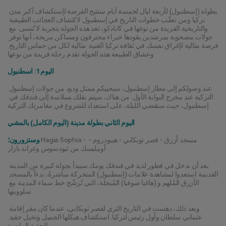
بطولة (إسطنبول) لأربعة ليال لخمسة أيام ستتيح الفرصة لإستكشاف أكبر مدن 
تركيا ومن تعقّب خطوات التاريخ في إسطنبول لاكتشاف العجائب الطبيعية 
والتاريخية الفريدة من نوعها في كابادكو، تعد هذه الجولة بتجربة لا تُنسى. مع 
جولات مصحوبة بمرشدين يقودها خبراء محترفون ومساكن مريحة، أنها توفر 
فرصة مثالية لإغراق نفسك في ثقافة تركيا الغنية. مثالية لكل من حماس التاريخ 
وعشاق الطبيعة هذه الجولة تقدم رحلة فريدة من نوعها
اليوم 1: اسطنبول
عند وصولكم إلى مطار إسطنبول، سيحييكم ممثل ودود من جولات إسطنبول 
التركية عند مخرج البوابة الأول. من هناك، سيتم نقلك بسلاسة إلى فندقك في 
إسطنبول، حيث ستقضي الليلة، على استعداد للشروع في مغامرتك التركية.
اليوم الثاني بطولة مدينة (اليوم الكامل) بالمشي
 Hagia Sophia - مسجد أزرق - قصر توبكابي - هيبودروم - 
وستزورون؛
أوبيليسك من ثيودسوس وغراند بازار
بعد أن ندخل في فطور لذيذ في فندقك يومك سيبدأ بجولة كبيرة من المدينة 
القديمة استعدوا لمشاهدة علامات (إسطنبول) المتحركة مباشرةً، بدءاً بالمسجد 
الأزرق المُلهم و (هاغيا صوفيا) المُبجلة، التي تُرشّح خط سماء المدينة مع 
سلوويتها.
وبعد ذلك، دهست في التاريخ الثري لقصر توبكابي، عندما كان مقر إقامة 
عثماني سلطان وأول رئيس لتركيا. استكشاف هيكلها الجميل وتخيل حفيد 
الحقبة الماضية