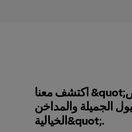
اكتشف معنا &quot;أرض
يول الجميلة والمداخن
الخيالية&quot;.