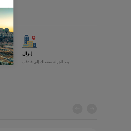
إنزال
بعد الجولة سننقلك إلى فندقك.
سننقلك من فندقك للقيام بجولة قمت بحجزها.