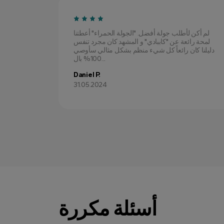
لم أكن لأطلب جولة أفضل. "الجولة الحمراء" أعطتنا
مذهل جداً
لمحة رائعة عن "كاببادي" و المشهد كان مجرد تنفس
من بالون
دليلنا كان رائعاً كل شيء منظم بشكل مثالي سأوصي
وكان مستوى الاقتصاد مثالياً بما فيه الكفاية للتمتع...
100% بال...
Daniel P.
31.05.2024
أسئلة مكررة