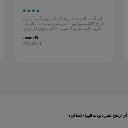
لقد أحببت الجولة الحمراء دليلنا كان ودوداً جداً وشرح
تاريخ (كاباديسون) بهذه الطريقة رؤية مدخنات الجنيات
قريبة كانت تجربة لا تنسى بالتأكيد يساوي كل قرش...
James B.
31.07.2024
أي ارتفاع تطير بالونات الهواء الساخن؟