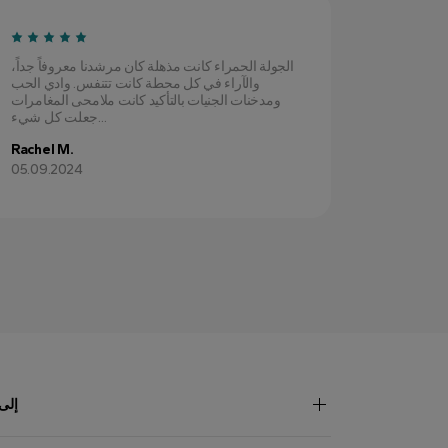
ثر فضاء،
الجولة الحمراء كانت مذهلة كان مرشدنا معروفاً جداً،
 رأيتها في
والآراء في كل محطة كانت تتنفس. وادي الحب
بالون هو
ومدخنات الجنيات بالتأكيد كانت ملامحى المغامرات
جعلت كل شيء...
Rachel M.
John L.
05.09.2024
18.09.20
إلى 