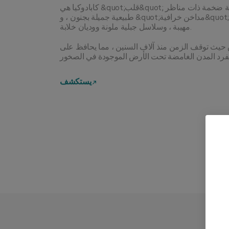
كابادوكيا هي &quot;قلب&quot; تركيا. هذه منطقة ضخمة ذات مناظر
طبيعية جميلة بجنون ، و &quot;مداخن خرافية&quot; رائعة ، وبراكين
مهيبة ، وسلاسل جبلية ملونة ووديان خلابة.
ق حيث توقف الزمن منذ آلاف السنين ، مما يحافظ على
يستكشف