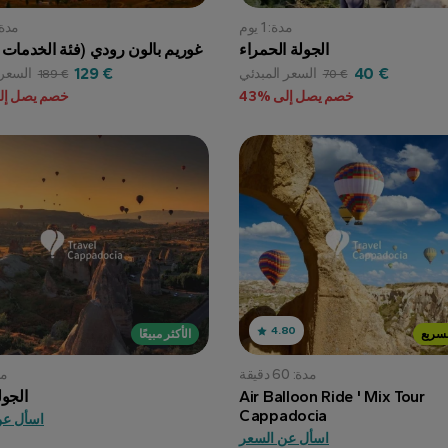
مدة: 1 يوم
مدة: 1 س
الجولة الحمراء
غوريم بالون رودي (فئة الخدمات ا
129 €
40 €
السعر المبدئي
السعر 
189 €
70 €
خصم يصل إلى %43
خصم يصل إلى
4.80
لسريع
الأكثر مبيعًا
مدة: 60 دقيقة
مدة
Air Balloon Ride ' Mix Tour
♪ ♪ ♪ الج
Cappadocia
اسأل عن
اسأل عن السعر