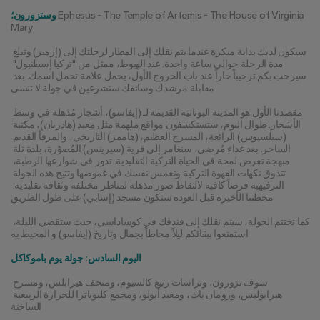
 Ephesus - The Temple of Artemis - The House of Virginia 
وستزورون؛
Mary
سيكون لديك بداية مبكرة عندما يتم نقلك إلى المطار لرحلتك إلى (إزمير) وتبلغ 
مدة الرحلة حوالي ساعة واحدة. عند الهبوط، ممثل من "تركيا إسطنبول" 
سيرحب بكم ترحيباً حاراً عند باب الخروج الأول، يحمل علامة تحمل اسمك. بعد 
مقابلة مرشدك وسائقك ستشرعين في جولة لا تنسى
مقصدنا الأول هو المدينة اليونانية القديمة لـ (إيفاسو)، أشجار مُذهلة في وسط 
الأشجار. طوال اليوم، ستستكشفون مواقع ملهمة مثل معبد (هادريان)، مكتبة 
(سيلسيوس) الرائعة، المسرح العظيم، (هاممز) التاريخي، والمرفأ القديم 
الساحر. بعد غداء مُرضي، سنغامر إلى قرية (سيرينس) المُصوّرة، بلدة تلة 
مبهجة تعرض لمحة في الحياة التركية التقليدية. تدور في شوارعها الرطبة، 
تتذوق نكهات القهوة التركية وتغمس نفسك في غموضها وتتيح هذه الجولة 
الترفيهية فرصاً كافية لالتقاط صور مذهلة لمناظر مختلفة وثقافة تقليدية. 
محطتنا الأخيرة قبل العودة ستكون مسجد (إسابي) على طول الطريق
كما تختتم الجولة، سيتم نقلك إلى فندقك في كوساداسي، حيث ستقضي الليلة، 
استمتعوا ببقائكم ليلاً محاطاً بجمال وتاريخ (إيفاسو) و المحيط به
اليوم السادس: جولة يوم باموكاكل
سوف تزورون، وتراسات ربيع كالسيوم، ومتحف هيرابلس، ومسرح 
هيرابوليس، ورومان باث، ومعبد أبولو، ومجمع كليوباترا للحرارة الربيعية 
الساخنة