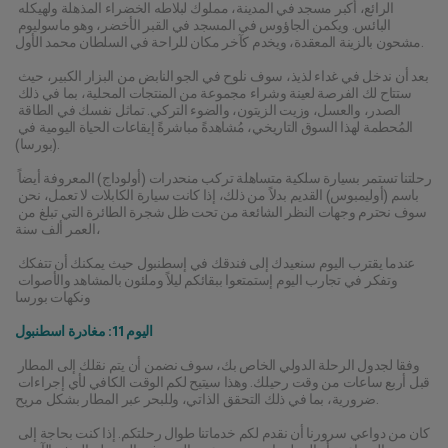
الرائع، أكبر مسجد في المدينة، مملوك لبلاطه الخضراء المذهلة ولهيكله 
البائس. ويكمن الجاؤوس في المسجد في القبر الأخضر، وهو ماسوليوم 
مشحون بالزينة المعقدة، ويخدم كآخر مكان للراحة في السلطان محمد الأول.
بعد أن ندخل في غداء لذيذ، سوف نلوح في الجو النابض من البزار الكبير، حيث 
ستتاح لك الفرصة لعينة وشراء مجموعة من المنتجات المحلية، بما في ذلك 
الصدر، والعسل، وزيت الزيتون، والضوء التركي. تماثل نفسك في الطاقة 
المُحطمة لهذا السوق التاريخي، مُشاهدةً مباشرةً إيقاعات الحياة اليومية في 
(بورسا).
رحلتنا تستمر بسيارة سلكية متساهلة تركب منحدرات (أولوداج) المعروفة أيضاً 
باسم (أوليمبوس) القديم بدلاً من ذلك، إذا كانت سيارة الكابلات لا تعمل، نحن 
سوف نحترم وجهات النظر الشائعة من تحت ظل شجرة الطائرة التي تبلغ من 
العمر ألف سنة،
عندما يقترب اليوم سنعيدك إلى فندقك في إسطنبول حيث يمكنك أن تتفكك 
وتفكر في تجارب اليوم إستمتعوا ببقائكم ليلاً وملئون بالمشاهد والأصوات 
ونكهات بورسا
اليوم 11: مغادرة اسطنبول
وفقا لجدول الرحلة الدولي الخاص بك، سوف نضمن أن يتم نقلك إلى المطار 
قبل أربع ساعات من وقت رحيلك. وهذا سيتيح لكم الوقت الكافي لأي إجراءات 
ضرورية، بما في ذلك التحقق الذاتي، وللبحر عبر المطار بشكل مريح.
كان من دواعي سرورنا أن نقدم لكم خدماتنا طوال رحلتكم. إذا كنت بحاجة إلى 