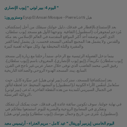
اليوم 4: بيير لوتي " إيوب الإنصاري "
 Eyup El Ansari Mosque - Pierre Lotti هيل
وستزورون؛
بعد الإستمتاع بالإفطار في فندقك، دليل جولتك سيقلك من أجل إستكشاف 
مُزدحم لمجوهرات (اسطنبول) الثقافية. وتوجهنا الأول هو مسجد إيوب سلطان، 
الذي ألغي بوصفه أحد أكثر المواقع المقدسة في العالم الإسلامي بعد مكة 
والقدس. ولا يشمل هذا المجمع الملغى المسجد فحسب، بل يشمل أيضا القبر 
والمقبرة والتلة المحيطة بها، وكل منها له أهمية كبيرة.
بينما ندخل الفصيلة الرئيسية مع الرخام، سنبدأ رحلتنا مع زيارة إلى مسجد 
(إيوب سلطان). تكريماً لـ (إيبو إيوب الإنصاري)، المعروف باسم (إيوب سلطان)، 
رفيق النبي محمد الغاضب الذي توفى خلال حصار عربي غير ناجح في القرن 
السابع، يبدد المسجد الهدوء الروحي والصداقة التاريخية.
بعد إستكشافنا للمسجد، سنركب (بيير لوتي هيل) عبر سيّارة كابل، حيث 
ستُعامل لتنفّس الآراء الكونية لـ(اسطنبول) و المشهد المحيط. خذ لحظة لتألق 
في الجمال السيريني للمدينة من هذه النقطة الفاخرة، تُدعى (بيير لوتي) 
الروائيّة الفرنسيّة،
في نهاية جولتنا، سوف تكونين سائقة عائدة إلى فندقك، حيث يمكنك أن تتفكك 
وتفكري في المصابيح الروحية والبصرية لليوم. استمتعوا ببقائكم في 
(إسطنبول)، مُثرى من تاريخ وجمال موسك (إيوب سلطان) و(بيير لوتي هيل).
اليوم الخامس: إيزمير أوريفال " عيد كامل - مريم العذراء - أرتيميس معبد