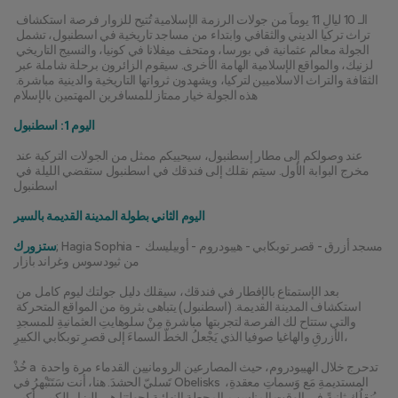
الـ 10 ليالِ 11 يوماً من جولات الرزمة الإسلامية تُتيح للزوار فرصة استكشاف 
تراث تركيا الديني والثقافي وابتداء من مساجد تاريخية في اسطنبول، تشمل 
الجولة معالم عثمانية في بورسا، ومتحف ميفلانا في كونيا، والنسيج التاريخي 
لزنيك، والمواقع الإسلامية الهامة الأخرى. سيقوم الزائرون برحلة شاملة عبر 
الثقافة والتراث الاسلاميين لتركيا، ويشهدون ثرواتها التاريخية والدينية مباشرة. 
هذه الجولة خيار ممتاز للمسافرين المهتمين بالإسلام
اليوم 1: اسطنبول
عند وصولكم إلى مطار إسطنبول، سيحييكم ممثل من الجولات التركية عند 
مخرج البوابة الأول. سيتم نقلك إلى فندقك في اسطنبول ستقضي الليلة في 
اسطنبول
اليوم الثاني بطولة المدينة القديمة بالسير
; Hagia Sophia - مسجد أزرق - قصر توبكابي - هيبودروم - أوبيليسك 
ستزورك
من ثيودسوس وغراند بازار
بعد الإستمتاع بالإفطار في فندقك، سيقلك دليل جولتك ليوم كامل من 
استكشاف المدينة القديمة. (اسطنبول) يتباهى بثروة من المواقع المتحركة 
والتي ستتاح لك الفرصة لتجربتها مباشرة مِنْ سلوهايتِ العثمانيةِ للمسجدِ 
الأزرقِ والهاغيا صوفيا الذي يَجْعلُ الخطّ السماءَ إلى قصرِ توبكابي الكبيرِ،
خُذْ a تدحرج خلال الهيبودروم، حيث المصارعين الرومانيين القدماء مرة واحدة 
تَسليّ الحشدَ. هنا، أنت سَتَتَبْهرُ في Obelisks المستديمةِ مَع وَسماتِ معقدةِ، 
يُنقلُك ثانيةً في الوقت المناسب. المحطة النهائية لجولتنا هي البزار الكبير، أكبر 