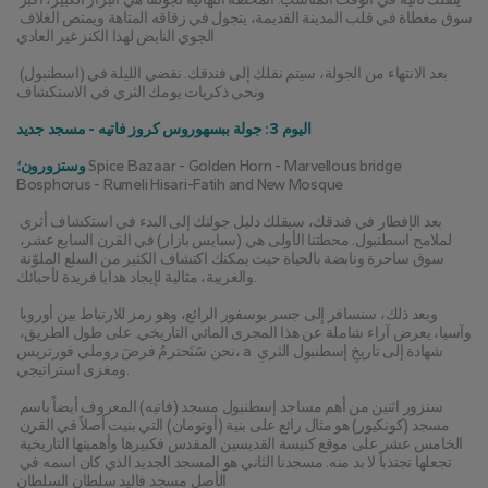
سوق مغطاة في قلب المدينة القديمة، يتجول في زقاقه المتاهة ويمتص الغلاف 
الجوي النابض لهذا الكنز غير العادي
بعد الانتهاء من الجولة، سيتم نقلك إلى فندقك. نقضي الليلة في (اسطنبول) 
ونحي ذكريات يومك الثري في الاستكشاف
اليوم 3: جولة ببسهوروس كروز فاتيه - مسجد جديد
 Spice Bazaar - Golden Horn - Marvellous bridge 
وستزورون؛
Bosphorus - Rumeli Hisari-Fatih and New Mosque
بعد الإفطار في فندقك، سيقلك دليل جولتك إلى البدء في استكشاف أثري 
لملامح اسطنبول. محطتنا الأولى هي (سبايس بازار) في القرن السابع عشر، 
سوق ساحرة ونابضة بالحياة حيث يمكنك اكتشاف الكثير من السلع الملوّنة 
والغريبة، مثالية لإيجاد هدايا فريدة لأحبائك.
وبعد ذلك، سنسافر إلى جسر بوسفور الرائع، وهو رمز للارتباط بين أوروبا 
وآسيا، يعرض آراء شاملة عن هذا المجرى المائي التاريخي. على طول الطريق، 
نحن سَنَحترمُ فرضَ روملي فورتريس، a شهادة إلى تاريخِ إسطنبول الثريِ 
ومغزى استراتيجي.
سنزور اثنين من أهم مساجد إسطنبول مسجد (فاتيه) المعروف أيضاً باسم 
مسجد (كونكيور) هو مثال رائع على بنية (أوتومان) التي بنيت أصلاً في القرن 
الخامس عشر على موقع كنيسة القديسين المقدس فكبيرها وأهميتها التاريخية 
تجعلها تجتذباً لا بد منه. مسجدنا الثاني هو المسجد الجديد الذي كان اسمه في 
الأصل مسجد فاليد سلطان السلطان