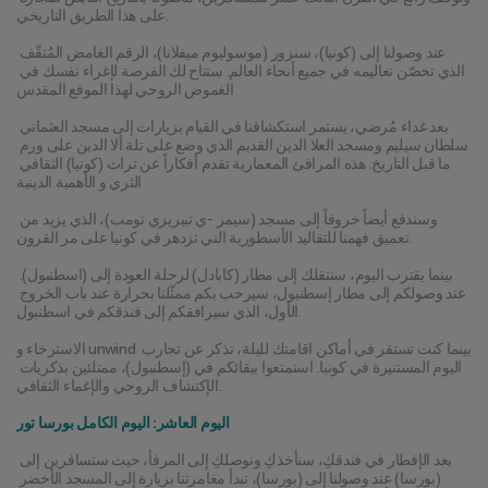
على هذا الطريق التاريخي.
عند وصولنا إلى (كونيا)، سنزور (موسوليوم ميفلانا)، الرقم الغامض المُنقّف 
الذي تحصّن تعاليمه في جميع أنحاء العالم. ستتاح لك الفرصة لإغراء نفسك في 
الغموض الروحي لهذا الموقع المقدس
بعد غداء مُرضي، يستمر استكشافنا في القيام بزيارات إلى مسجد العثماني 
سلطان سيليم ومسجد العلا الدين القديم الذي وضع على تلة ألا الدين على ورم 
ما قبل التاريخ. هذه المرافئ المعمارية تقدم أفكاراً عن تراث (كونيا) الثقافي 
الثري و الأهمية الدينية
وسندفع أيضاً خروفاً إلى مسجد (سيمز -ي تيبريزي تومب)، الذي يزيد من 
تعميق فهمنا للتقاليد الأسطورية التي تزدهر في كونيا على مر القرون.
بينما يقترب اليوم، سننقلك إلى مطار (كابادل) لرحلة العودة إلى (اسطنبول). 
عند وصولكم إلى مطار إسطنبول، سيرحب بكم ممثّلنا بحرارة عند باب الخروج 
الأول، الذي سيرافقكم إلى فندقكم في اسطنبول.
الاسترخاء و unwind بينما كنت تستقر في أماكن اقامتك لليلة، تذكر عن تجارب 
اليوم المستنيرة في كونيا. استمتعوا ببقائكم في (إسطنبول)، ممتلئين بذكريات 
الإكتشاف الروحي والإغماء الثقافي.
اليوم العاشر: اليوم الكامل بورسا تور
بعد الإفطار في فندقكِ، سنأخذكِ ونوصلكِ إلى المرفأ، حيث ستسافرين إلى 
(بورسا) عند وصولنا إلى (بورسا)، تبدأ مغامرتنا بزيارة إلى المسجد الأخضر 