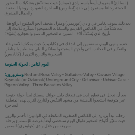
(باساباغ) المعروف أيضاً باسم وادي (مونك) حيث ستتفتّش بتشكيلات الصخور 
الخبيثة رحلتنا مستمرة إلى بلدة (إيفانوس) الساحرة الشهيرة لروحها الصنعية 
والجمال المشرق
بعد ذلك سوف نغامر في وادي (غوريمي) ومنزل متحف الجو المفتوح الرائع هنا، 
أنت سَتَذْهبُ في الكنائسِ القديمةِ والسكنات المسيحيةِ المبكّرةِ قَدّمتْ إلى 
الصخورِ الناعمةِ والحجارةِ، يُشوّفُ a تأريخ الذي يُسبّبُ آلاف السنين.
عندما ينتهي اليوم، ستنتقلين إلى فندقك في (كاباديب) حيث يمكنك الاسترخاء 
والتفكير في العجائب التي واجهتها استمتعوا ببقائكم الليلي محاطين بالمناظر 
السحرية والتاريخ الثري لـ (كاباديس)
اليوم الثامن: الجولة الجنوبية
 Red and Rose Valley - Gulludere Valley - Cavusin Village 
وستزورون؛
Kaymakli (or Ozkonak) Underground City - Ortahisar - Uchisar Cass - 
Pigeon Valley - Three Beauties Valley
بعد أن ندخل في فطور لذيذ في فندقك دليل جولتك سيقلك ليبدأ جولة جنوبية 
غير متوقعة استعدوا للدهشة من مشهد التنفّس والتاريخ الثري لهذه المنطقة 
الساحرة
رحلتنا تبدأ بزيارة إلى الكنائس الصخرية المكتظة في الواديين الأحمر والروز 
حيث تتغيّر أكواخ الصخور طوال اليوم ستحظى أيضاً بفرصة للإستمتاع برحلة 
سريعة من خلال وادي (غولودري) المصور