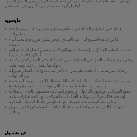
مزيد من المساعدة أو المعلومات، يرجى عدم التردد في الوصول. السفر الآمن، 
ونأمل أن نرحب بكم مرة أخرى في المستقبل!
ما يحتويه
الإفطار في الفنادق والغداء في مطاعم مختارة يقدم وجبات لذيذة لتأجيج
مغامراتك
أماكن إقامة لعشرة ليال في الفنادق، توفر سكن مريح ومناسب أثناء
إقامتك.
خدمات التقاط الفنادق والإسقاط لجميع الجولات، وضمان النقل المجاني إلى
أماكن اقامتك ومنها.
وتتم جميع عمليات النقل في المطارات في المركبات غير المتحركة والمكيفة
جوا، بما يكفل راحتك وملاءمتك.
رحلات منزلية ببدل أمتعة سخي من 15 كغم مما يسمح لك بالسفر بسهولة
بين الوجهات
وتسترشد جميع الجولات بأدلة الجولات الناطقة بالإنكليزية المهنية المرخصة
من وزارة الثقافة والسياحة، التي توفر خبرات مفيدة ومؤثرة.
جميع الضرائب، ورسوم الدخول، ورسوم المتاحف مشمولة، إلغاء أي نفقات
إضافية خلال جولاتكم. وتُقدَّم الغداء أثناء الجولات، مع إتاحة خيارات نباتية
ونباتية عند الطلب عند حجزها، مع ضمان مراعاة الأفضليات الغذائية.
لا توجد تكاليف خفية أو إضافية، توفر الشفافية والسلام في العقل طوال
رحلتك.
غير مشمول