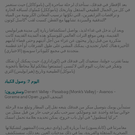
بعد الإفطار في فندقك، سنأخذك لرحلة ساحرة إلى (باموكاكل) حيث ستغمر 
في كل من الجمال الطبيعي المذهل وتاريخك (باموككل) مُملوك لسباقه الحارة 
و تراقصات الترايفيرين، التي تكوّنها ترسيب المعادن الكربونية من المياه 
التدفقية والمبردة. تشابهها مع القطن كسبت لقب "كاسل كوتون"
وبعد أن ندخل في غداء لذيذ، يواصل استكشافنا زيارة إلى مدينة هيرابوليس 
القديمة، وهي موقع التراث العالمي لليونسكو. هذه المدينة القديمة كانت 
متكررة من قبل زوار يبحثون عن عزاء من أجل أذيتهم وحتى قضاء أيامهم 
الأخيرة هناك كخيار تجديدي، يمكنك المشي على طول الشرفات أو أخذ غطسة 
متجددة في مجمع كليوباترا سويمنغ (الاختياري).
بينما تقترب جولتنا، سنعيدك إلى فندقك في (كوزادازي)، حيث يمكنك أن تفكك 
وتفكر في تجارب اليوم التي لا تُنسى. إستمتعوا ببقائكم ليلاً محاطاً بأعجوبة 
(باموكل) الطبيعية وتاريخ (هيرابوليس) الثري
اليوم 7: وصول الكبباد
 Derent Valley - Pasabag (Monk’s Valley) - Avanos - 
وستزورون؛
Goreme and Open المتحف الجوي
ستبدأين يومك بتوصيل مبكر من فندقك يتبعه نقل إلى المطار وتبلغ مدة الرحلة 
حوالي ساعة واحدة. عند وصولكم، سيرحب بكم ترحيب حار من قبل ممثل من 
"تركيا إسطنبول" في أول باب خروج، يمكن تحديده بعلامة تحمل اسمك.
مغامرتنا في (كاباديسون) تبدأ بزيارة إلى (وادي ديفرينت) المشهور لتشكيلاتها 
الصخرية المذهلة والفريدة، بما في ذلك مدخنات العين. بعد ذلك، سنستكشف 