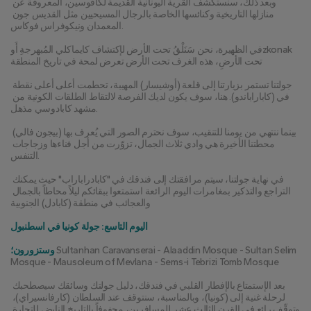
وبعد ذلك، سنستكشف القرية اليونانية القديمة لكافوسين، المعروفة عن 
منازلها التاريخية وكنائسها الخاصة بالرجال المسيحيين مثل القديس جون 
المعمدان ونيكوفراس فوكاس.
في الظهيرة، نحن سَنَلْقُ تحت الأرض لإكتشاف كايماكلي المُبهرجةِ أَوzkonak 
تحت الأرضِ، هذه الغرف تحت الأرض تعرض لمحة في تاريخ المنطقة
جولتنا تستمر بزيارتنا إلى قلعة (أوشيسار) المهيبة، تحطمت أعلى أعلى نقطة 
في (كاباراباندو). هنا، سوف يكون لديك الفرصة لالتقاط الطلقات الكونية من 
مشهد كابادوسي مذهل.
بينما ننتهي من يومنا للتنقيب، سوف نحترم الصور التي يُعرف بها (بيجون فالي) 
محطتنا الأخيرة هي وادي ثلاث الجمال، تزوّرت من أجل فناءها وزجاجات 
التنفس.
في نهاية جولتنا، سيتم مرافقتك إلى فندقك في "كابادراباراب" حيث يمكنك 
التراجع والتذكير بمغامرات اليوم الرائعة استمتعوا ببقائكم ليلاً محاطاً بالجمال 
والعجائب في منطقة (كابادل) الجنوبية
اليوم التاسع: جولة كونيا في اسطنبول
 Sultanhan Caravanserai - Alaaddin Mosque - Sultan Selim 
وستزورون؛
Mosque - Mausoleum of Mevlana - Sems-i Tebrizi Tomb Mosque
بعد الإستمتاع بالإفطار القلبي في فندقك، دليل جولتك وسائقك سيصطحبك 
لرحلة غنية إلى (كونيا)، وبالمناسبة، سنتوقف عند السلطان (كارفانسيراي)، 
وتوقّف رائع في القرن الثالث عشر للمسافرين، محفوفاً بالتاريخ النابض للتجارة 