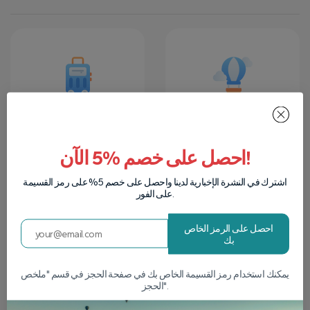
سيارة VIP وبالونات
الانطباعات مدى
مشرقة
الحياة
احصل على خصم %5 الآن!
لدينا أكبر شبكة أسطول
تجربة تثير المشاعر
من سيارات VIP
والاستمتاع بإطلالة رائعة
وبالونات الهواء الساخن
على كابادوكيا.
اشترك في النشرة الإخبارية لدينا واحصل على خصم 5% على رمز القسيمة
وكلها جديدة تمامًا.
على الفور.
احصل على الرمز الخاص
بك
يمكنك استخدام رمز القسيمة الخاص بك في صفحة الحجز في قسم "ملخص
الحجز".