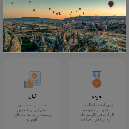
خبرة
تأمين
لأكثر من 10 سنوات من
سيتم تغطية التأمين في
العمل ، خدمنا أكثر من
جميع أنحاء جولة منطاد
10.000 شخص من جميع
الهواء الساخن والجولة
أنحاء العالم.
العادية من البداية إلى
النهاية.
جودة
أمان
يضمن استخدام المعدات
مرشدين وطيارين
الحديثة راحة وثقة
محترفين ومعتمدين
الركاب في كل مرحلة
ومعتمدين ومعدات عالية
من مراحل الجولات.
الجودة.