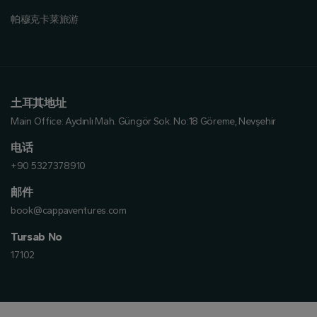
帕穆克卡莱旅游
土耳其地址
Main Office:
Aydınlı Mah. Güngör Sok. No:18 Göreme, Nevşehir
电话
+90 5327378910
邮件
book@cappaventures.com
Tursab No
17102