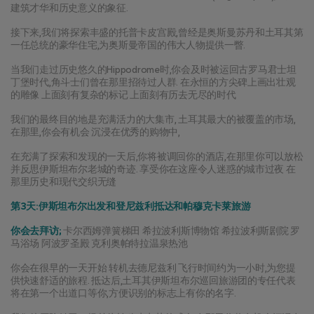
建筑才华和历史意义的象征.
接下来,我们将探索丰盛的托普卡皮宫殿,曾经是奥斯曼苏丹和土耳其第
一任总统的豪华住宅,为奥斯曼帝国的伟大人物提供一瞥.
当我们走过历史悠久的Hippodrome时,你会及时被运回古罗马君士坦
丁堡时代,角斗士们曾在那里招待过人群. 在永恒的方尖碑上画出壮观
的雕像 上面刻有复杂的标记 上面刻有历去无尽的时代
我们的最终目的地是充满活力的大集市, 土耳其最大的被覆盖的市场, 
在那里,你会有机会 沉浸在优秀的购物中,
在充满了探索和发现的一天后,你将被调回你的酒店,在那里你可以放松
并反思伊斯坦布尔老城的奇迹. 享受你在这座令人迷惑的城市过夜 在
那里历史和现代交织无缝
第3天:伊斯坦布尔出发和登尼兹利抵达和帕穆克卡莱旅游
你会去拜访;
 卡尔西姆弹簧梯田 希拉波利斯博物馆 希拉波利斯剧院 罗
马浴场 阿波罗圣殿 克利奥帕特拉温泉热池
你会在很早的一天开始 转机去德尼兹利 飞行时间约为一小时,为您提
供快速舒适的旅程. 抵达后,土耳其伊斯坦布尔巡回旅游团的专任代表
将在第一个出道口等你,方便识别的标志上有你的名字.