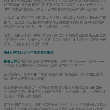
我们在卡帕多西亚的探险开始 参观了引人入胜的德文特谷 在那里你会
被它独特的 捕眼烟囱所迷惑 接下来,我们将探索迷人的帕萨巴格,也
叫"和尚之谷",接着在以陶器工艺而出名的"阿瓦诺斯"进行迷人的一站.
戈雷梅谷的美丽正等待着, 其令人惊叹的地貌和令人瞩目的开放航空博
物馆。 在这里,你会遇到教堂和早期基督教住宅的残骸, 复杂地被雕刻
成柔软的岩石和石头, 历史可以追溯到几千年。
随着一天的到来,我们将把你转移到你位于卡帕多西亚的酒店,在那里你
可以解开风波并反思当天的冒险. 享受你在这个迷人的地区度过的一夜
吧 每一刻都充满了奇迹和敬畏
第5天:南方旅游和伊斯坦布尔抵达
你会去拜访;
 红与玫瑰谷-古卢德雷谷-卡武辛村 Kaymakli (或Ozkonak) 
地下城-奥尔塔希萨尔-乌奇萨尔城堡-皮克昂谷- 三宝谷
在你酒店吃一顿美味的早餐后 会被你的导游接去南卡帕多西亚 巡演 
预示着一天充满探索和好奇
我们的旅程从参观红和玫瑰谷的著名岩石教堂开始,这些岩石的颜色一
天到晚都在变化,形成了令人难忘的景象。 休闲地走过相片古卢德雷山
谷,浸入了周围自然的美丽.
接下来,我们将探索古希腊卡武辛村的历史,在那里你将有机会探索基督
教神职人员的房屋和教堂,包括浸信会圣约翰会和尼科福拉斯·波卡斯