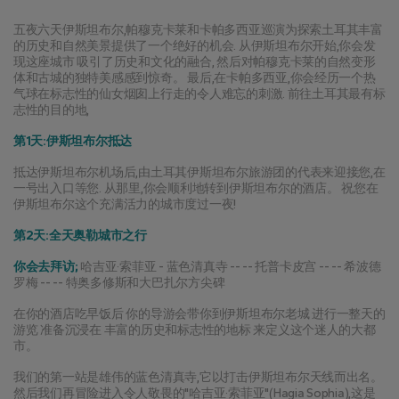
五夜六天伊斯坦布尔,帕穆克卡莱和卡帕多西亚巡演为探索土耳其丰富
的历史和自然美景提供了一个绝好的机会. 从伊斯坦布尔开始,你会发
现这座城市 吸引了历史和文化的融合, 然后对帕穆克卡莱的自然变形
体和古城的独特美感感到惊奇。 最后,在卡帕多西亚,你会经历一个热
气球在标志性的仙女烟囱上行走的令人难忘的刺激. 前往土耳其最有标
志性的目的地,
第1天:伊斯坦布尔抵达
抵达伊斯坦布尔机场后,由土耳其伊斯坦布尔旅游团的代表来迎接您,在
一号出入口等您. 从那里,你会顺利地转到伊斯坦布尔的酒店。 祝您在
伊斯坦布尔这个充满活力的城市度过一夜!
第2天:全天奥勒城市之行
你会去拜访;
 哈吉亚·索菲亚 - 蓝色清真寺 -- -- 托普卡皮宫 -- -- 希波德
罗梅 -- -- 特奥多修斯和大巴扎尔方尖碑
在你的酒店吃早饭后 你的导游会带你到伊斯坦布尔老城 进行一整天的
游览 准备沉浸在 丰富的历史和标志性的地标 来定义这个迷人的大都
市。
我们的第一站是雄伟的蓝色清真寺,它以打击伊斯坦布尔天线而出名。 
然后我们再冒险进入令人敬畏的"哈吉亚·索菲亚"(Hagia Sophia),这是