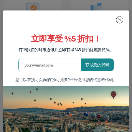
旅游持牌公司
退款保证
立即享受 %5 折扣！
我们是土耳其旅行社
如果您的旅行由于天
协会的持牌公司，编
气原因被取消或者您
号为 9497。
想取消它，您最多可
订阅我们的时事通讯并立即获得 %5 折扣优惠券代码。
以在旅行前 24 小时取
回款项。
获取您的代码
您可以在预订页面的“预订摘要”部分使用您的优惠券代码。
画廊
探索旅游团