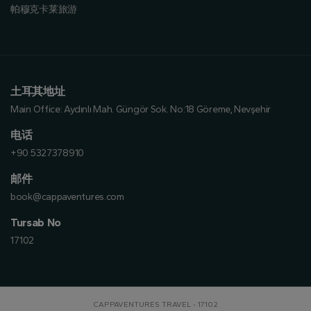
帕穆克卡莱旅游
土耳其地址
Main Office:
Aydınlı Mah. Güngör Sok. No:18 Göreme, Nevşehir
电话
+90 5327378910
邮件
book@cappaventures.com
Tursab No
17102
CAPPAVENTURES TRAVEL - 17102