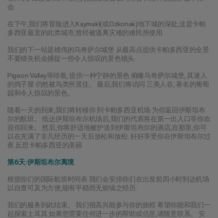
会.
在下午,我们将冒险进入Kaymakl(或Ozkonak)地下城的深处,这是卡帕
多西亚最宽的此类城市,曾经被逃离灾难的难民所使用.
我们的下一站是雄伟的乌奇萨尔城堡 从最高点提供卡帕多西亚的全景 
不要错失机会捕捉一些令人惊叹的景色镜头.
Pigeon Valley等待着, 提供一种宁静的景色 俯瞰乌奇萨尔城堡, 其迷人
的鸽子屋 仍然被鸟类所居住。 最后,我们将访问 三美人谷, 著名的葡萄
园和令人惊叹的景色。
随着一天的到来,我们将转移你 到卡帕多西亚机场 为你返回伊斯坦布
尔的航班。 抵达伊斯坦布尔机场后,我们的代表将在第一出入口等你欢
迎你回来。 然后,你将舒适地被护送到伊斯坦布尔的酒店,在那里,你可
以在充满了非凡经历的一天后放松和放松. 好好享受你在伊斯坦布尔过
夜 反思卡帕多西亚的美丽
第6天:伊斯坦布尔离境
根据你们的国际航班时间表 我们会安排你们在出发前四小时到达机场 
以自查可及为方便,能有平稳而无烦恼之经历.
我们的服务到此结束。 我们很高兴能参与你的旅程 希望你能和我们一
起探索土耳其 如果您需要任何进一步的帮助或信息,请随意联系。 安