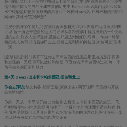
我们的历险始于一场前往帕穆克卡莱的盛会,在那里你将有机会沉浸在
这个地区惊人的自然美和丰富的历史中. Pamukkale因其由流出和冷却
水中碳酸盐矿物质所形成的温泉和曲风梯田而出名. 它与棉花的相貌相
同而出其外号"克顿城堡".
沉浸于美味的午餐后,将探索联合国教科文组织世界遗产地海拉波利斯
古城. 这一历史奇迹曾经是人们寻求从各种疾病中解脱出来的一个受欢
迎的去向,许多人选择退休,甚至在那里达到他们的终点。 作为一种清
爽的款式,你可以沿着梯田走走,或者去克利奥帕特拉游泳池(可选)取出
一滴.
巡演结束后,我们将开车送你去库萨达西的酒店,在那里,在充满了探索
和发现的一天后,你可以放松和放松. 享受你在库萨达西镇过夜 每一个
角落都充满历史和魅力
第4天:Denizli出走和卡帕多西亚 抵达和北上
你会去拜访;
 德文特谷-帕萨巴格(蒙克之谷)-阿瓦诺斯-高雷姆与开放 
航空博物馆
你的一天从一个早期开始 当你被刮去机场 去卡帕多西亚的航班。 飞
行时间约为1小时,为您提供前往下一个目的地的快速而舒适的旅程. 降
落后,将受到我们土耳其伊斯坦布尔旅游代表的热烈欢迎,驻守在第一出
道口,持有有您姓名的标志以方便识别.