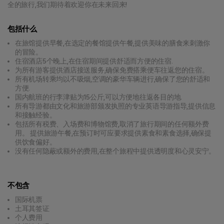
全的旅行,我们期待着欢迎你在未来回来!
包括什么
在旅馆提供早餐,在选定的餐馆提供午餐,提供美味的膳食来刺激你
的冒险。
住宿酒店5个晚上,在住宿期间提供舒适而方便的住宿.
为所有游客提供酒店接送服务,确保免费搭乘便车往返您的住宿。
所有机场转乘均以不吸烟,空调的豪华车辆进行,确保了您的舒适和
方便.
国内航班的行李津贴为15公斤,可以方便地往返各目的地.
所有导游都由文化和旅游部颁发执照的专业英语导游指导,提供信息
和接触经验。
包括所有税费、入场费和博物馆费,取消了旅行期间的任何额外费
用。 提供旅游午餐,在预订时可应要求提供素食和素食选择,确保提
供饮食偏好。
没有任何隐蔽或额外的费用,在整个旅程中提供透明度和心灵安宁。
不包含
国际机票
土耳其签证
个人费用