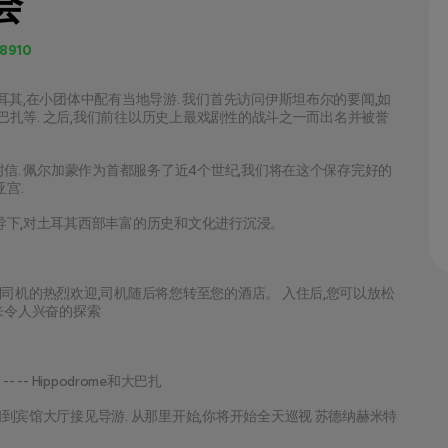
会
8910
其,在小团体中配有当地导游. 我们首先访问伊斯坦布尔的要闻,如
斯巴扎等. 之后,我们前往以历史上最戏剧性的战斗之一而出名并被誉
信. 佩尔加蒙作为首都服务了近4个世纪,我们将在这个保存完好的
宫.
导下,对土耳其西部丰富的历史和文化进行沉浸。
司机的热烈欢迎,司机随后将您转至您的酒店。 入住后,您可以放松
来令人兴奋的探索
 -- -- Hippodrome和大巴扎
到宾馆大厅接见导游. 从那里开始,你将开始全天巡视 苏德纳赫米特