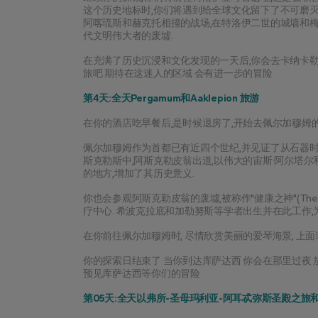
这个历史地标时,你们将遇到给全球文化留下了不可磨灭的
阿喀琉斯和赫克托相撞的战场,在特洛伊二世的城墙和梅
代文明伟大者的废墟.
在充满了历史沉浸和文化发现的一天后,你会去卡纳卡勒
旅吧 期待在这迷人的区域 会有进一步的冒险
第4天:全天Pergamum和Aaklepion 旅游
在你的酒店吃早餐后,是时候退房了,开始去佩尔加穆姆的
佩尔加穆姆作为首都已有近四个世纪,并见证了从石器时
斯克勒斯中,阿斯克勒皮翁出道,以伟大的宙斯·阿尔塔尔
的地方,增加了其历史意义.
你也会参观阿斯克勒皮翁的废墟,被称作"健康之神"(The Pe
疗中心. 希波克拉底和加勒努斯等学者出生并在此工作
在你前往佩尔加穆姆时, 尽情欣赏美丽的爱琴海景, 上面
你的探索日结束了 当你到达库萨达西 你会在那里过夜 
预见库萨达西等你们的冒险
第05天:全天以弗所-圣母玛利亚-阿耳忒弥斯圣殿之旅