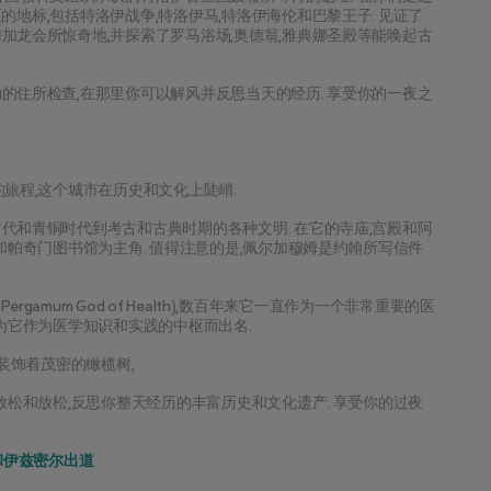
地标,包括特洛伊战争,特洛伊马,特洛伊海伦和巴黎王子. 见证了
加龙会所惊奇地,并探索了罗马浴场,奥德翁,雅典娜圣殿等能唤起古
的住所检查,在那里你可以解风并反思当天的经历. 享受你的一夜之
旅程,这个城市在历史和文化上陡峭.
代和青铜时代到考古和古典时期的各种文明. 在它的寺庙,宫殿和阿
和帕奇门图书馆为主角. 值得注意的是,佩尔加穆姆是约翰所写信件
rgamum God of Health),数百年来它一直作为一个非常重要的医
,为它作为医学知识和实践的中枢而出名.
装饰着茂密的橄榄树,
放松和放松,反思你整天经历的丰富历史和文化遗产. 享受你的过夜 
和伊兹密尔出道