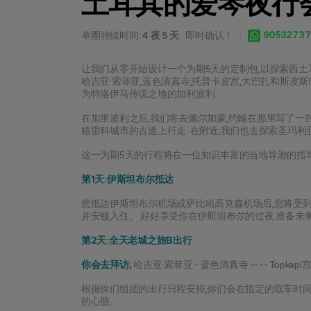
土耳其的爱琴夜行
90532737
单圈持续时间:
4 夜 5 天
即时确认！
让我们从零开始设计一个为期5天的定制包,以探索西土耳
哈吉亚·索菲亚,蓝色清真寺,托普卡皮宫,大巴扎和斯皮
为特洛伊马传说之地的加利波利.
在加里波利之后,我们将去佩尔加蒙,约翰在那里写了一封
格雷科城市的古道上行走. 在附近,我们也去探索圣玛利亚
这一为期5天的行程将在一位知识丰富的当地导游的指
第1天:伊斯坦布尔抵达
您抵达伊斯坦布尔机场或萨比哈高克森机场后,您将受到
并安顿入住。 好好享受你在伊斯坦布尔的过夜 准备未
第2天:全天老城之旅B出行
你会去拜访;
 哈吉亚·索菲亚 - 蓝色清真寺 -- -- Topkapi宫
根据你们组团的出行日程安排,你们会在指定的取车时间
的心脏。