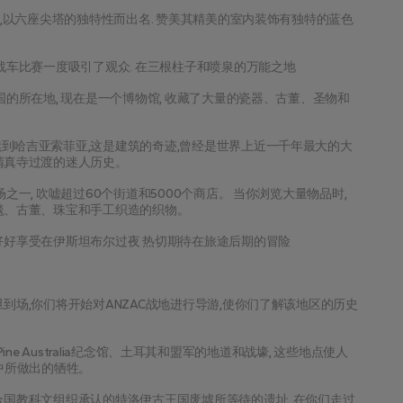
",以六座尖塔的独特性而出名. 赞美其精美的室内装饰有独特的蓝色
战车比赛一度吸引了观众. 在三根柱子和喷泉的万能之地
国的所在地, 现在是一个博物馆, 收藏了大量的瓷器、古董、圣物和
到哈吉亚索菲亚,这是建筑的奇迹,曾经是世界上近一千年最大的大
清真寺过渡的迷人历史。
一, 吹嘘超过60个街道和5000个商店。 当你浏览大量物品时, 
毯、古董、珠宝和手工织造的织物。
好好享受在伊斯坦布尔过夜 热切期待在旅途后期的冒险
到场,你们将开始对ANZAC战地进行导游,使你们了解该地区的历史
Pine Australia纪念馆、土耳其和盟军的地道和战壕, 这些地点使人
中所做出的牺牲。
合国教科文组织承认的特洛伊古王国废墟所等待的遗址. 在你们走过