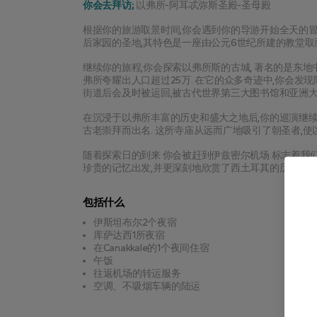
你会去拜访;
 以弗所-阿耳忒弥斯圣殿-圣母殿
根据你的旅游取景时间,你会遇到你的导游开始全天的冒
后家园的圣地,其特色是一座由公元6世纪所建的教堂取
继续你的旅程,你会探索以弗所斯的古城, 著名的是东
弗所夸耀出人口超过25万. 在它的众多奇迹中,你会发现
街道后会及时被运回,被古代世界第三大图书馆和亚洲
在沉浸于以弗所丰富的历史和盛大之地后,你的巡演继
古老崇拜而出名. 这所寺庙从远而广地吸引了朝圣者,使
随着探索日的到来 你会被赶到伊兹密尔机场 标志着我
珍贵的记忆出发,并更深刻地欣赏了西土耳其的历史和文
包括什么
伊斯坦布尔2个夜宿
库萨达西1所夜宿
在Canakkale的1个夜间住宿
午饭
往返机场的转运服务
空调、不吸烟车辆的陆运