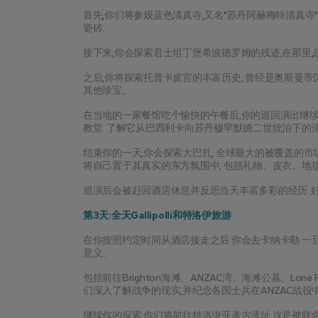
首先,你们将参观蓝色清真寺,又名"苏丹阿赫梅特清真寺
瓷砖.
接下来,你会探索君士坦丁堡希波德罗姆的残迹,在那里,
之后,你将探索托普卡皮宫的丰富历史, 曾经是奥斯曼帝
其他珍宝。
在当地的一家餐馆吃个愉快的午餐后,你的巡回演出继续
教堂. 了解它从巴西利卡向苏丹穆罕默德二世统治下的
结束你的一天,你会探索大巴扎, 全球最大的被覆盖的市场之
将自己置于其真实的东方氛围中, 包括礼物、皮衣、地
巡演后会被赶回酒店休息并反思当天丰富多彩的经历. 
第3天:全天Gallipolli和特洛伊旅游
在你按照约定时间从酒店接走之后 你会去卡纳卡勒 一旦
意义。
包括前往Brighton海滩、ANZAC湾、海滩公墓、Lone 
们深入了解战争的现实,并纪念各国士兵在ANZAC战役
继续你的探索,你们将前往特洛伊亚考古遗址,这是被联