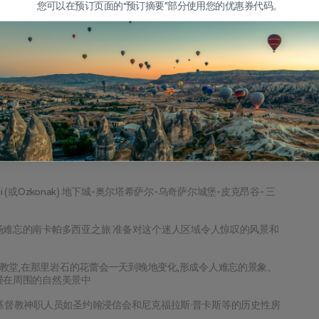
登上登上登上登上登上登上登上登上登上登上登上登上登上登上登
您可以在预订页面的“预订摘要”部分使用您的优惠券代码。
上登上登上登上登上登上登上登上登上登上登上登上登上登上登上
登上登上登上登上登上登上登上登上登上登上登上登上登上登上登
上登上登上登上登上登上登上登上登上登上登上登上登上 接下来,
迷上 奇特的岩石构造, 点缀地貌。 我们的旅程继续到迷人的阿瓦诺斯
戈雷姆开放航空博物馆. 在这里,你会对古老的教堂和早期的基督教
年的历史。
店去,在那里你可以放松并反思你遇到的奇迹. 享受你的过夜, 周
i (或Ozkonak) 地下城-奥尔塔希萨尔-乌奇萨尔城堡-皮克昂谷- 三
场难忘的南卡帕多西亚之旅 准备对这个迷人区域令人惊叹的风景和
堂,在那里岩石的花蕾会一天到晚地变化,形成令人难忘的景象。 
浸在周围的自然美景中
以属于基督教神职人员如圣约翰浸信会和尼克福拉斯·普卡斯等的历史性房