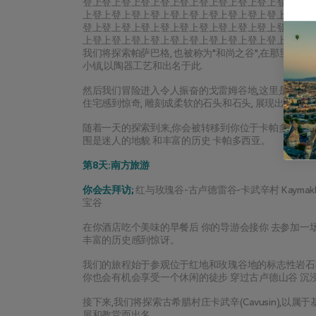
登上登上登上登上登上登上登上登上登上登上登上登上
上登上登上登上登上登上登上登上登上登上登上登上登
登上登上登上登上登上登上登上登上登上登上登上登上
上登上登上登上登上登上登上登上登上登上登上登上登
我们将探索帕萨巴格, 也被称为"和尚之谷",在那里你会
小镇,以陶器工艺和出名于此.
然后我们冒险进入令人振奋的戈雷姆谷地,这里是著名的
住宅感到惊奇, 雕刻成柔软的石头和石头, 展现出几千
随着一天的探索到来,你会被转移到你位于卡帕多西亚的酒
围是迷人的地貌 和丰富的历史 卡帕多西亚。
第8天:南方旅游
你会去拜访;
 红与玫瑰谷-古卢德雷谷-卡武辛村 Kaymakl
宝谷
在你酒店吃个美味的早餐后 你的导游会接你 去参加一
丰富的历史感到惊讶。
我们的旅程始于参观位于红地和玫瑰谷地的标志性岩石教
你也会有机会享受一个休闲的徒步 穿过古卢德山谷 沉
接下来,我们将探索古希腊村庄卡武辛(Cavusin),
屋和教堂而出名.