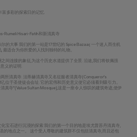
你丰富多彩的探索日的记忆
umeli Hisari-Fatih和新清真寺
事 我们的第一站是17世纪的 Spice Bazaar, 一个迷人而生机
品, 最适合为你所爱的人找到独特的礼物。
之间连接的象征,为这个历史水道提供了全景. 沿途,我们将钦佩强
意义的证明.
真寺. 法蒂赫清真寺又名征服者清真寺(Conqueror's 
5世纪,位于圣使徒会会址. 它的宏伟和历史意义使它必须看到吸引力。 
(Value Sultan Mosque),这是一座令人惊叹的建筑奇迹,使伊
文化宝石进行沉浸的探索 我们的第一个目的地是埃尤普苏丹清真寺,
圣的地点之一。 这个受人尊敬的建筑群不仅包括清真寺,而且还包
义。