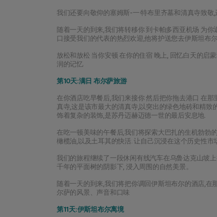
我们还要向敬仰的塞姆斯-一·特布里齐墓和清真寺致敬
随着一天的到来,我们将转移你 到卡帕多西亚机场 为
口接受我们的代表的热烈欢迎,他将护送您去伊斯坦布尔
放松和放松 当你安顿 在你的住宿 晚上, 回忆白天的启
润的记忆
第10天:满日 布尔萨旅游
在你酒店吃早餐后,我们来接你 然后把你拖去港口 在
真寺,这是该市最大的清真寺,以突出的绿色地砖和精致的建筑
饰着复杂的装饰,是苏丹迈赫迈德一世的最后安息地.
在吃一顿美味的午餐后,我们将探索大巴扎的生机勃勃的
橄榄油,以及土耳其的快活. 让自己沉浸在这个历史性市
我们的旅程继续了一段休闲有线汽车在乌鲁达克山坡上行走,
千年的平面树的阴影下, 浸入周围的自然美景。
随着一天的到来,我们将把你调回伊斯坦布尔的酒店,在
尔萨的风景、声音和口味
第11天:伊斯坦布尔离境