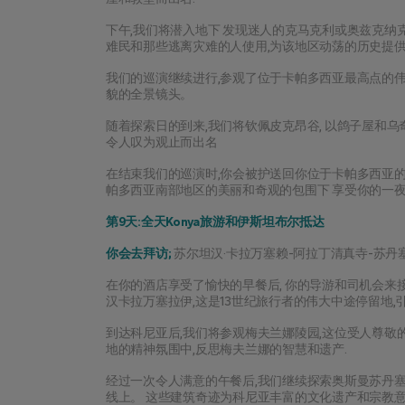
下午,我们将潜入地下 发现迷人的克马克利或奥兹克纳
难民和那些逃离灾难的人使用,为该地区动荡的历史提
我们的巡演继续进行,参观了位于卡帕多西亚最高点的伟
貌的全景镜头。
随着探索日的到来,我们将钦佩皮克昂谷, 以鸽子屋和乌
令人叹为观止而出名
在结束我们的巡演时,你会被护送回你位于卡帕多西亚的
帕多西亚南部地区的美丽和奇观的包围下 享受你的一
第9天:全天Konya旅游和伊斯坦布尔抵达
你会去拜访;
 苏尔坦汉·卡拉万塞赖-阿拉丁清真寺-苏丹塞利
在你的酒店享受了愉快的早餐后, 你的导游和司机会来接
汉卡拉万塞拉伊,这是13世纪旅行者的伟大中途停留地,
到达科尼亚后,我们将参观梅夫兰娜陵园,这位受人尊敬
地的精神氛围中,反思梅夫兰娜的智慧和遗产.
经过一次令人满意的午餐后,我们继续探索奥斯曼苏丹
线上。 这些建筑奇迹为科尼亚丰富的文化遗产和宗教意