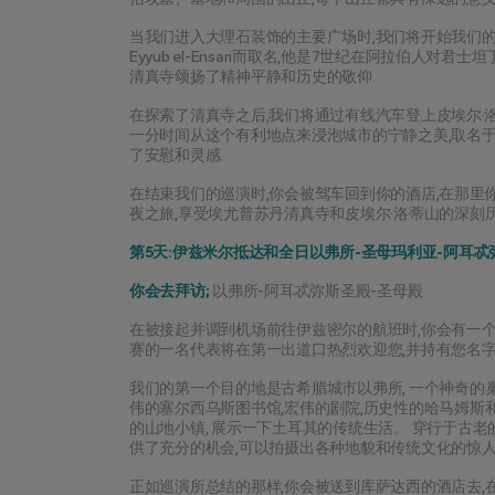
当我们进入大理石装饰的主要广场时,我们将开始我们的旅程,访
Eyyub el-Ensari而取名,他是7世纪在阿拉伯
清真寺颂扬了精神平静和历史的敬仰.
在探索了清真寺之后,我们将通过有线汽车登上皮埃尔·洛蒂
一分时间从这个有利地点来浸泡城市的宁静之美,取名于法国小
了安慰和灵感.
在结束我们的巡演时,你会被驾车回到你的酒店,在那里
夜之旅,享受埃尤普苏丹清真寺和皮埃尔·洛蒂山的深刻
第5天:伊兹米尔抵达和全日以弗所-圣母玛利亚-阿耳
你会去拜访;
 以弗所-阿耳忒弥斯圣殿-圣母殿
在被接起并调到机场前往伊兹密尔的航班时,你会有一个很
赛的一名代表将在第一出道口热烈欢迎您,并持有您名字
我们的第一个目的地是古希腊城市以弗所, 一个神奇的巢
伟的塞尔西乌斯图书馆,宏伟的剧院,历史性的哈马姆斯和迷人
的山地小镇, 展示一下土耳其的传统生活。 穿行于古老
供了充分的机会,可以拍摄出各种地貌和传统文化的惊
正如巡演所总结的那样,你会被送到库萨达西的酒店去,