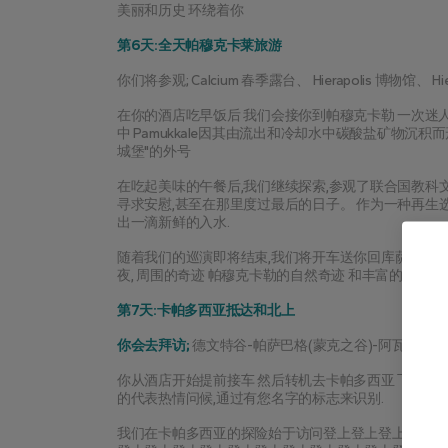
美丽和历史 环绕着你
第6天:全天帕穆克卡莱旅游
你们将参观; Calcium 春季露台、 Hierapolis 博物馆、 Hier
在你的酒店吃早饭后 我们会接你到帕穆克卡勒 一次迷
中 Pamukkale因其由流出和冷却水中碳酸盐矿物沉
城堡"的外号
在吃起美味的午餐后,我们继续探索,参观了联合国教科文组
寻求安慰,甚至在那里度过最后的日子。 作为一种再生选
出一滴新鲜的入水.
随着我们的巡演即将结束,我们将开车送你回库萨达西的
夜, 周围的奇迹 帕穆克卡勒的自然奇迹 和丰富的历史 
第7天:卡帕多西亚抵达和北上
你会去拜访;
 德文特谷-帕萨巴格(蒙克之谷)-阿瓦诺斯
你从酒店开始提前接车 然后转机去卡帕多西亚 飞行时
的代表热情问候,通过有您名字的标志来识别.
我们在卡帕多西亚的探险始于访问登上登上登上登上登