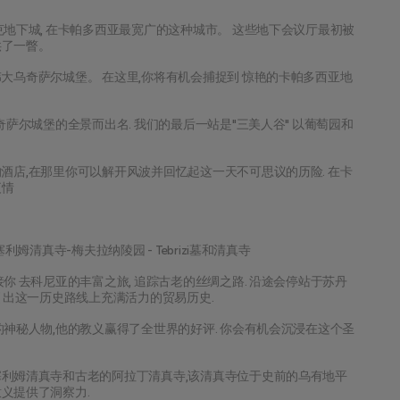
克地下城, 在卡帕多西亚最宽广的这种城市。 这些地下会议厅最初被
供了一瞥。
大乌奇萨尔城堡。 在这里,你将有机会捕捉到 惊艳的卡帕多西亚地
奇萨尔城堡的全景而出名. 我们的最后一站是"三美人谷" 以葡萄园和
酒店,在那里你可以解开风波并回忆起这一天不可思议的历险. 在卡
夜情
姆清真寺-梅夫拉纳陵园 - Tebrizi墓和清真寺
你 去科尼亚的丰富之旅, 追踪古老的丝绸之路. 沿途会停站于苏丹
引出这一历史路线上充满活力的贸易历史.
的神秘人物,他的教义赢得了全世界的好评. 你会有机会沉浸在这个圣
塞利姆清真寺和古老的阿拉丁清真寺,该清真寺位于史前的乌有地平
义提供了洞察力.