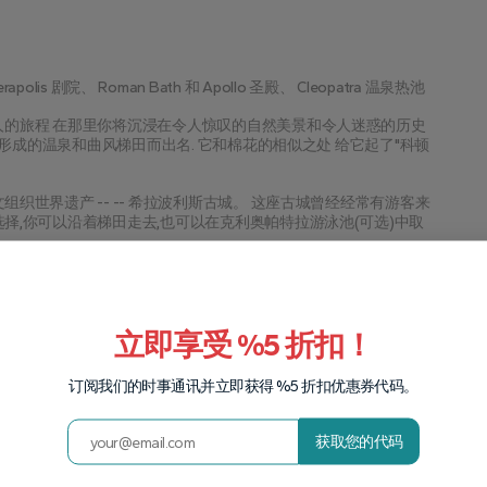
apolis 剧院、 Roman Bath 和 Apollo 圣殿、 Cleopatra 温泉热池
人的旅程 在那里你将沉浸在令人惊叹的自然美景和令人迷惑的历史
积而形成的温泉和曲风梯田而出名. 它和棉花的相似之处 给它起了"科顿
织世界遗产 -- -- 希拉波利斯古城。 这座古城曾经经常有游客来
择,你可以沿着梯田走去,也可以在克利奥帕特拉游泳池(可选)中取
酒店,在那里你可以松风并反思这一天令人难忘的经历. 享受你的过
希拉波利斯。
立即享受 %5 折扣！
-高雷姆与开放 航空博物馆
订阅我们的时事通讯并立即获得 %5 折扣优惠券代码。
间约为一小时. 抵达后,您将在第一出道口由土耳其伊斯坦布尔巡回赛
获取您的代码
上登上登上登上登上登上登上登上登上登上登上登上登上登上登上