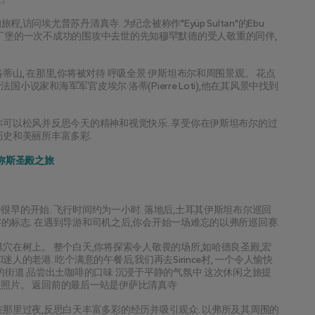
问埃尤普苏丹清真寺. 为纪念被称作"Eyüp Sultan"的Ebu 
人对君士坦丁堡的一次不成功的围攻中去世的先知穆罕默德的受人敬重的同伴,
山, 在那里,你将被对待 呼吸全景 伊斯坦布尔和周围景观。 花点
说家和海军军官皮埃尔·洛蒂(Pierre Loti),他在其风景中找到
你可以松风并反思今天的精神和视觉快乐. 享受你在伊斯坦布尔的过
历史和美丽所丰富多彩.
忒弥斯圣殿之旅
早的开始. 飞行时间约为一小时. 落地后,土耳其伊斯坦布尔巡回
的标志. 在遇到导游和司机之后,你会开始一场难忘的以弗所巡回赛.
穴在树上。 整个白天,你将探索令人敬畏的场所,如哈德良圣殿,宏
的老港. 吃个满意的午餐后,我们再去Sirince村, 一个令人愉快
的街道 品尝出土咖啡的口味 沉浸于平静的气氛中 这次休闲之旅提
人照片。 返回前的最后一站是伊萨比清真寺
在那里过夜,反思白天丰富多彩的经历并吸引观众. 以弗所及其周围的