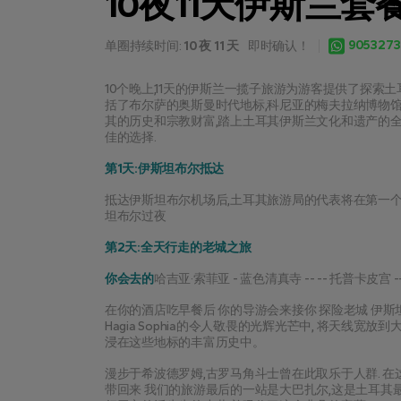
10夜11天伊斯兰套
9053273
单圈持续时间:
10 夜 11 天
即时确认！
10个晚上,11天的伊斯兰一揽子旅游为游客提供了探索
括了布尔萨的奥斯曼时代地标,科尼亚的梅夫拉纳博物馆
其的历史和宗教财富,踏上土耳其伊斯兰文化和遗产的
佳的选择.
第1天:伊斯坦布尔抵达
抵达伊斯坦布尔机场后,土耳其旅游局的代表将在第一个
坦布尔过夜
第2天:全天行走的老城之旅
你会去的
哈吉亚·索菲亚 - 蓝色清真寺 -- -- 托普卡皮宫 
在你的酒店吃早餐后 你的导游会来接你 探险老城 伊
Hagia Sophia的令人敬畏的光辉光芒中, 将天线宽
浸在这些地标的丰富历史中。
漫步于希波德罗姆,古罗马角斗士曾在此取乐于人群. 在
带回来 我们的旅游最后的一站是大巴扎尔,这是土耳其最