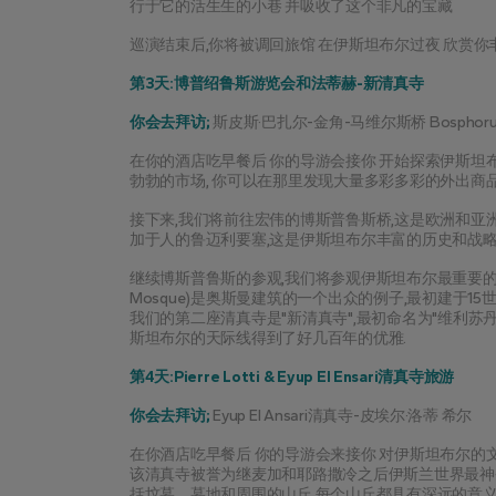
行于它的活生生的小巷 并吸收了这个非凡的宝藏
巡演结束后,你将被调回旅馆 在伊斯坦布尔过夜 欣赏
第3天:博普绍鲁斯游览会和法蒂赫-新清真寺
你会去拜访;
 斯皮斯·巴扎尔-金角-马维尔斯桥 Bosphorus-R
在你的酒店吃早餐后 你的导游会接你 开始探索伊斯坦布尔的大
勃勃的市场, 你可以在那里发现大量多彩多彩的外出商
接下来,我们将前往宏伟的博斯普鲁斯桥,这是欧洲和亚洲
加于人的鲁迈利要塞,这是伊斯坦布尔丰富的历史和战略
继续博斯普鲁斯的参观,我们将参观伊斯坦布尔最重要的两所清
Mosque)是奥斯曼建筑的一个出众的例子,最初建于1
我们的第二座清真寺是"新清真寺",最初命名为"维利苏丹清真寺"
斯坦布尔的天际线得到了好几百年的优雅.
第4天:Pierre Lotti & Eyup El Ensari清真寺旅游
你会去拜访;
 Eyup El Ansari清真寺-皮埃尔·洛蒂 希尔
在你酒店吃早餐后 你的导游会来接你 对伊斯坦布尔的
该清真寺被誉为继麦加和耶路撒冷之后伊斯兰世界最神
括坟墓、墓地和周围的山丘,每个山丘都具有深远的意