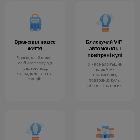
Враження на все
Блискучий VIP-
життя
автомобіль і
повітряні кулі
Досвід, який несе в
собі насолоду від
У нас найбільший
чудового виду
парк VIP-
Каппадокії та тягар
автомобілів,
емоцій.
повітряних куль і
абсолютно нових.