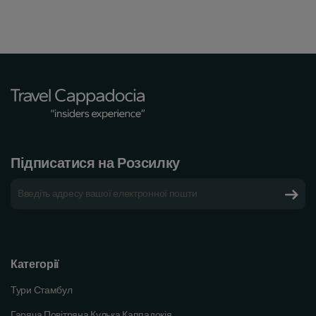
Підписатися на Розсилку
Категорії
Тури Стамбул
Гаряча Повітряна Кулька Каппадокія