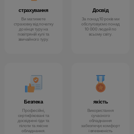
страхування
Досвід
Ви матимете
За понад 10 років ми
страховку від початку
обслуговуємо понад
до кінця туру на
10 000 людей по
повітряній кулі та
всьому світу.
звичайного туру.
Безпека
якість
Професійні,
Використання
сертифіковані та
сучасного
досвідчені гіди та
обладнання
пілоти та якісне
забезпечує комфорт
обладнання.
і впевненість