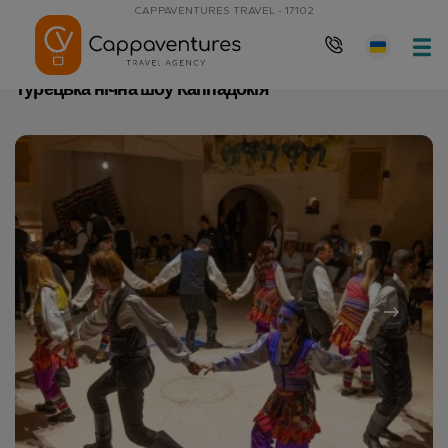
CAPPAVENTURES TRAVEL - 17102
Домашня сторінка
Турецька нічна шоу Каппадокія
Турецька нічна шоу Каппадокія