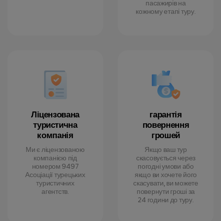
пасажирів на
кожному етапі туру.
Ліцензована
гарантія
туристична
повернення
компанія
грошей
Ми є ліцензованою
Якщо ваш тур
компанією під
скасовується через
номером 9497
погодні умови або
Асоціації турецьких
якщо ви хочете його
туристичних
скасувати, ви можете
агентств.
повернути гроші за
24 години до туру.