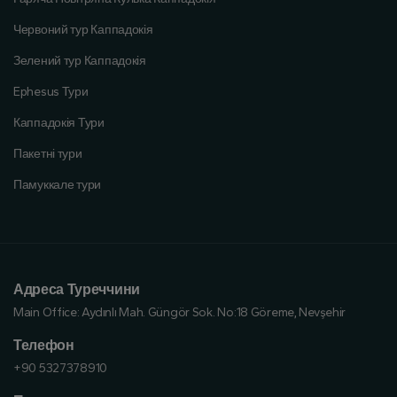
Червоний тур Каппадокія
Зелений тур Каппадокія
Ephesus Тури
Каппадокія Тури
Пакетні тури
Памуккале тури
Адреса Туреччини
Main Office:
Aydınlı Mah. Güngör Sok. No:18 Göreme, Nevşehir
Телефон
+90 5327378910