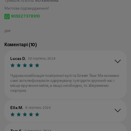
Тривалість кола:
60 хвилина
Миттєве підтвердження!
905327378910
дек
Коментарі (10)
Lucas D.
30 серпень 2024
Чудова комбінація повітряної кулі та Green Tour. Ми можемо
самі зателефонувати одержувачу і узгодити зручний час і
місце вручення квітів, а якщо необхідно, то збережемо
сюрприз.
Ella M.
8 серпень 2024