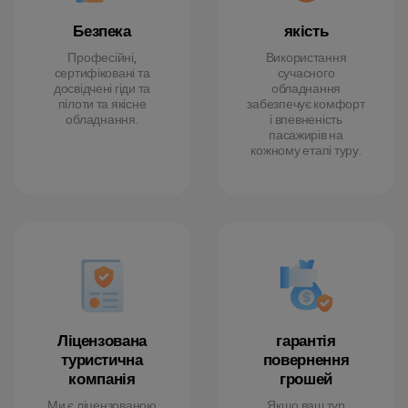
Безпека
якість
Професійні,
Використання
сертифіковані та
сучасного
досвідчені гіди та
обладнання
пілоти та якісне
забезпечує комфорт
обладнання.
і впевненість
пасажирів на
кожному етапі туру.
Ліцензована
гарантія
туристична
повернення
компанія
грошей
Ми є ліцензованою
Якщо ваш тур