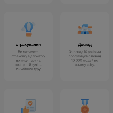
страхування
Досвід
Ви матимете
За понад 10 років ми
страховку від початку
обслуговуємо понад
до кінця туру на
10 000 людей по
повітряній кулі та
всьому світу.
звичайного туру.