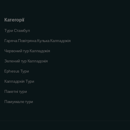
Категорії
Тури Стамбул
Гаряча Повітряна Кулька Каппадокія
Червоний тур Каппадокія
Зелений тур Каппадокія
Ephesus Тури
Каппадокія Тури
Пакетні тури
Памуккале тури