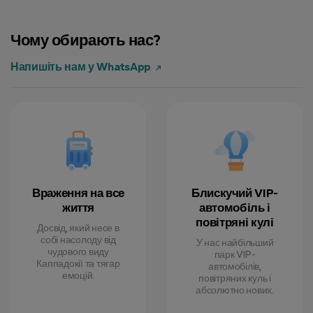
Joshua H.
8 серпень 2024
Чому обирають нас?
Напишіть нам у WhatsApp
Emma L.
7 вересень 2024
Враження на все
Блискучий VIP-
життя
автомобіль і
повітряні кулі
Досвід, який несе в
собі насолоду від
У нас найбільший
чудового виду
парк VIP-
Каппадокії та тягар
автомобілів,
емоцій.
повітряних куль і
абсолютно нових.