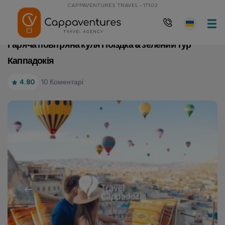
CAPPAVENTURES TRAVEL - 17102
Домашня сторінка
Гаряча повітряна куля Поїздка & зелений тур 
Гаряча повітряна куля Поїздка & зелений тур
Каппадокія
10 Коментарі
4.80