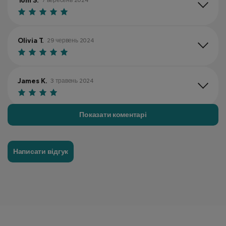
Tom S.
7 вересень 2024
Olivia T.
29 червень 2024
James K.
3 травень 2024
Показати коментарі
Rebecca P.
26 липень 2024
Написати відгук
David R.
26 липень 2024
Lucy G.
24 серпень 2024