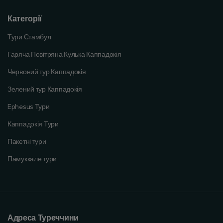
Категорії
Тури Стамбул
Гаряча Повітряна Кулька Каппадокія
Червоний тур Каппадокія
Зелений тур Каппадокія
Ephesus Тури
Каппадокія Тури
Пакетні тури
Памуккале тури
Адреса Туреччини