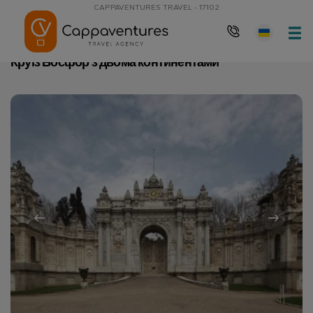
CAPPAVENTURES TRAVEL - 17102
Домашня сторінка
Круїз Босфор з двома континентами
Круїз Босфор з двома континентами