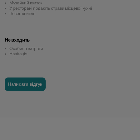
Музейний квиток
У ресторані подають страви місцевої кухні
Човен квитків
Не входить
Особисті витрати
Навігація
Написати відгук