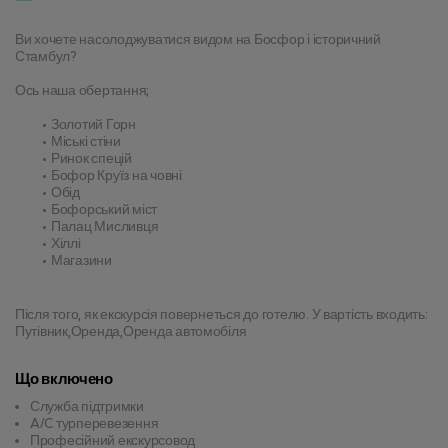
Ви хочете насолоджуватися видом на Босфор і історичний 
Стамбул?
Ось наша обертання;
Золотий Горн
Міські стіни
Ринок спецій
Бофор Круїз на човні
Обід
Бофорський міст
Палац Мисливця
Хіллі
Магазини
Після того, як екскурсія повернеться до готелю. У вартість входить: 
Путівник,Оренда,Оренда автомобіля
Що включено
Служба підтримки
A/C турперевезення
Професійний екскурсовод