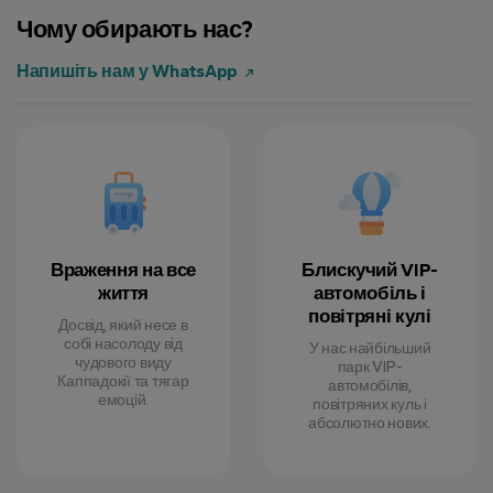
Чому обирають нас?
Напишіть нам у WhatsApp
Враження на все
Блискучий VIP-
життя
автомобіль і
повітряні кулі
Досвід, який несе в
собі насолоду від
У нас найбільший
чудового виду
парк VIP-
Каппадокії та тягар
автомобілів,
емоцій.
повітряних куль і
абсолютно нових.