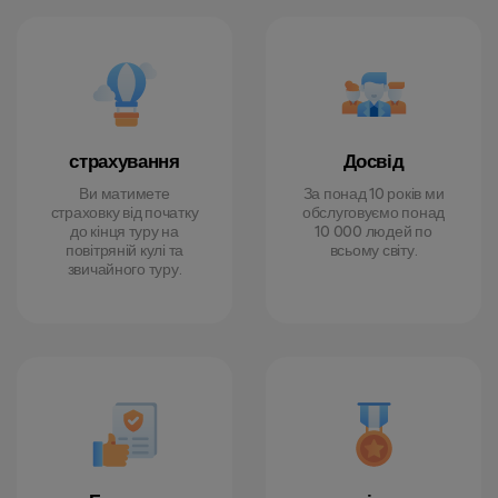
страхування
Досвід
Ви матимете
За понад 10 років ми
страховку від початку
обслуговуємо понад
до кінця туру на
10 000 людей по
повітряній кулі та
всьому світу.
звичайного туру.