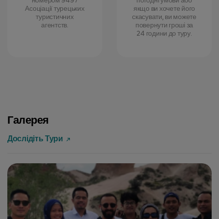
номером 9497
погодні умови або
Асоціації турецьких
якщо ви хочете його
туристичних
скасувати, ви можете
агентств.
повернути гроші за
24 години до туру.
Галерея
Дослідіть Тури