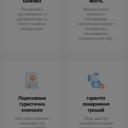
Безпека
якість
Професійні,
Використання
сертифіковані та
сучасного
досвідчені гіди та
обладнання
пілоти та якісне
забезпечує комфорт
обладнання.
і впевненість
пасажирів на
кожному етапі туру.
Ліцензована
гарантія
туристична
повернення
компанія
грошей
Ми є ліцензованою
Якщо ваш тур
компанією під
скасовується через