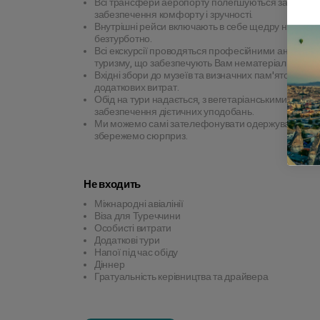
Всі трансфери аеропорту полегшуються за допомог
забезпечення комфорту і зручності.
Внутрішні рейси включають в себе щедру норму пр
безтурботно.
Всі екскурсії проводяться професійними англомовн
туризму, що забезпечують Вам нематеріальні комен
Вхідні збори до музеїв та визначних пам'яток пок
додаткових витрат.
Обід на тури надається, з вегетаріанськими і веге
забезпечення дієтичних уподобань.
Ми можемо самі зателефонувати одержувачу і узгоди
збережемо сюрприз.
Не входить
Міжнародні авіалінії
Віза для Туреччини
Особисті витрати
Додаткові тури
Напої під час обіду
Діннер
Гратуальність керівництва та драйвера