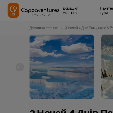
Домашня
Пакетні
сторінка
тури
Домашня сторінка
3 Ночей 4 Днів Памуккале & Е