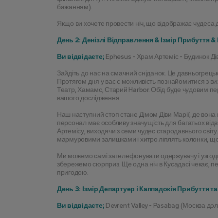
бажанням).
Якщо ви хочете провести ніч, що відображає чудеса 
День 2: Денізлі Відправлення & Ізмір Прибуття &
Ви відвідаєте;
 Ephesus - Храм Артеміс - Будинок Ді
Зайдіть до нас на смачний сніданок. Це давньогрець
Протягом дня у вас є можливість познайомитися з визн
Театр, Хамамс, Старий Harbor. Обід буде чудовим п
вашого дослідження.
Наш наступний стоп стане Дімом Діви Марії, де вона 
персонал має особливу значущість для багатьох відв
Артемісу, виходячи з семи чудес стародавнього світу.
мармуровими залишками і хитро ліплять колонки, що
Ми можемо самі зателефонувати одержувачу і узгодити 
збережемо сюрприз. Ще одна ніч в Кусадасі чекає, 
пригодою.
День 3: Ізмір Департуер і Каппадокія Прибуття т
Ви відвідаєте;
 Devrent Valley - Pasabag (Москва д