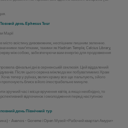
дня.
 Повний день Ephesus Tour
ви Марії
ке місто воістину дивовижним, неспішним пишним зеленню. 
ачними пам'ятками, такими як Hadrian Temple, Celcius Library, 
ерерву між собою, забезпечуючи вам енергію для продовження 
провела фінальні дні в серненській секлюзія. Цей віддалений 
ідувачів. Після цього серена міжлюда ми побуватимемо Храм 
 Хоча тепер у руїнах, велич храму все ще пальпують, з його 
 пропонують блиск в його ілюстрабельне минуле.
зручний час і місце вручення квітів, а якщо необхідно, то 
перспективний відпочинок і омолодження перед наступною 
а повний день Північний тур
олина) - Avanos - Goreme і Open Музей «Рабочий квартал Амури»