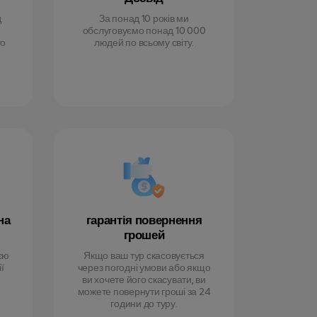
д
За понад 10 років ми
обслуговуємо понад 10 000
го
людей по всьому світу.
на
гарантія повернення
грошей
єю
Якщо ваш тур скасовується
ї
через погодні умови або якщо
ви хочете його скасувати, ви
можете повернути гроші за 24
години до туру.