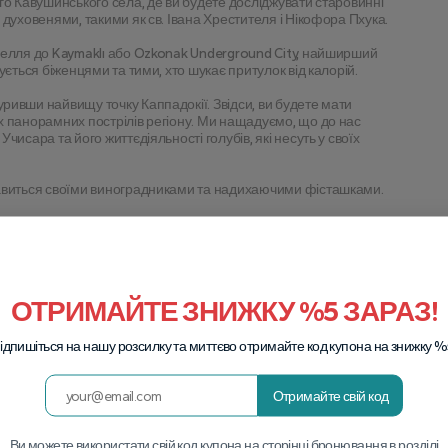
го Кавушинського села, де ви будете досліджувати старовинні 
духовенями, такими як св. Івана Хрестителя і Нікофора Пхука.
мелля до Kaymaklı або Ozkonak Underground City, найширший 
ується біженцями та тими, хто шукає притулок від калорій.
ивши найвищу точку Каппадокії. Звідси, ви будете мати 
 панорамних пострілів регіону. Ми нащадуємо, що до нас 
исара та його життєдіяльності голубів, які несуть у своїх 
авиться своїми виноградниками та надихаючими фісташками. 
окії для вашого рейсу в Стамбул. Після прибуття в аеропорт 
 двері, щоб тепло вітати вас назад. Звідси ви приймаєте до 
 послуг.
ОТРИМАЙТЕ ЗНИЖКУ %5 ЗАРАЗ!
ідпишіться на нашу розсилку та миттєво отримайте код купона на знижку %
ються, забезпечуючи вам можливість почати свій день в ергономіці
х екскурсій.
м комфортний і спокійний відпочинок після кожного дня
Отримайте свій код
ви можете безперешкодно проїхатися між вашими
Ви можете використати свій код купона на сторінці бронювання в розділі