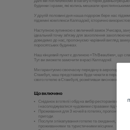
Далі ми поглиблюємо в багату історію давньогрецько
будинки і храми, які колись мешкали християнськими 
У другій половині дня наша подорож бере нас підзе
підземні комплекси Каппадокії, історично використов
Наступною зупинкою є величний замок Учисара, занур
ідеальний точку зв'язку для захоплення захоплюючих
доведемо до нас, пропонуємо чарівний вигляд замку Уч
поросятських будинках.
Наш кінцевий пункт є долиною «Th Beauties», що сл
Тут ви зможете замочити в красі Каппадокії.
Ми гарантуємо своєчасну передачу в аеропорт Каппад
Стамбул, наш представник буде чекати в перші вихідні
свого готелю в Стамбулі, розмітивши висновок наших
Що включено
П
Сніданок в готелі і обід на вибір ресторанів нада
і насолоджуватися чудовими стравами під час ваши
Проживання для 3 ночей в готелях, пропонуючи Ва
пригоди.
Послуги з пікапування готелю та скидання, тому 
проживаннями та туристичними місцями.