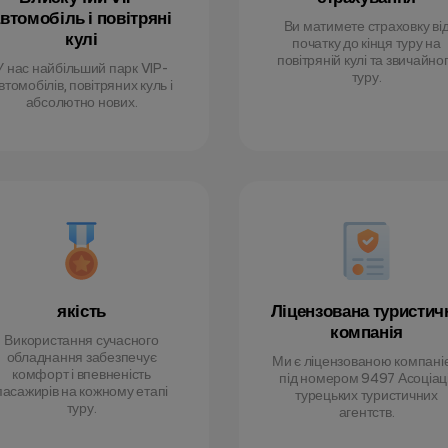
втомобіль і повітряні
Ви матимете страховку ві
кулі
початку до кінця туру на
повітряній кулі та звичайно
У нас найбільший парк VIP-
туру.
втомобілів, повітряних куль і
абсолютно нових.
якість
Ліцензована туристич
компанія
Використання сучасного
обладнання забезпечує
Ми є ліцензованою компані
комфорт і впевненість
під номером 9497 Асоціаці
пасажирів на кожному етапі
турецьких туристичних
туру.
агентств.