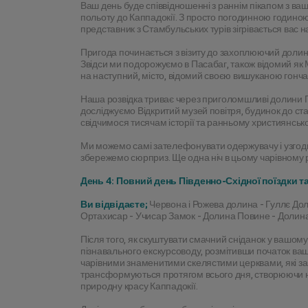
Ваш день буде співвідношенні з раннім пікапом з в
польоту до Каппадокії. З просто погодинною годиною в
представник з Стамбульських турів зігрівається вас н
Пригода починається з візиту до захоплюючий долині
Звідси ми подорожуємо в Пасабаг, також відомий як М
на наступний, місто, відомий своєю вишуканою гонча
Наша розвідка триває через приголомшливі долини Г
досліджуємо Відкритий музей повітря, будинок до стар
свідчимося тисячам історії та ранньому християнсько
Ми можемо самі зателефонувати одержувачу і узгодити 
збережемо сюрприз. Ще одна ніч в цьому чарівному регі
День 4: Повний день Південно-Східної поїздки 
Ви відвідаєте;
 Червона і Рожева долина - Гуллє Дол
Ортахисар - Учисар Замок - Долина Повине - Долина
Після того, як скуштувати смачний сніданок у вашому 
пізнавального екскурсоводу, розмітивши початок ваш
чарівними знаменитими скелястими церквами, які зан
трансформуються протягом всього дня, створюючи нез
природну красу Каппадокії.