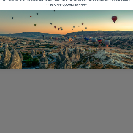
ою некурців, кондиціонерів, делюксних транспортних засобів,
«Резюме бронювання».
овезення багажу 15 кг, що дозволяє легко подорожувати і
ими екскурсоводами, які ліцензовані Міністерством культури і
тарі та збагачення досвіду.
риваються, тому ви можете вивчити чудеса Туреччини без
таріанськими варіантами, доступні за запитом в час бронювання,
ти зручний час і місце вручення квітів, а якщо необхідно, то