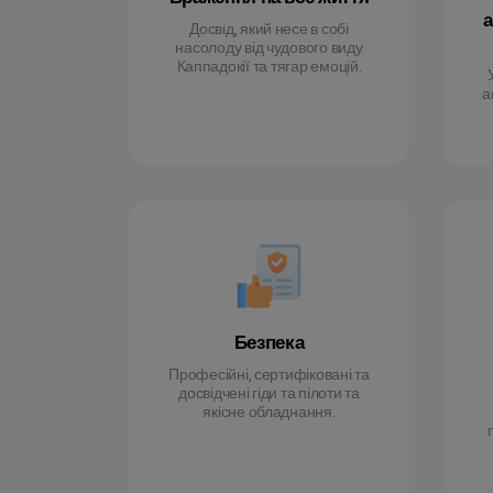
а
Досвід, який несе в собі
насолоду від чудового виду
Каппадокії та тягар емоцій.
а
Безпека
Професійні, сертифіковані та
досвідчені гіди та пілоти та
якісне обладнання.