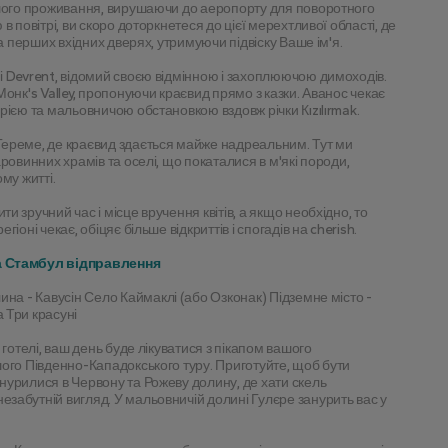
ашого проживання, вирушаючи до аеропорту для поворотного 
 повітрі, ви скоро доторкнетеся до цієї мерехтливої області, де 
а перших вхідних дверях, утримуючи підвіску Ваше ім'я.
 Devrent, відомий своєю відмінною і захоплюючою димоходів. 
онк's Valley, пропонуючи краєвид прямо з казки. Аванос чекає 
рією та мальовничою обстановкою вздовж річки Кızılırmak.
ереме, де краєвид здається майже надреальним. Тут ми 
овинних храмів та оселі, що покаталися в м'які породи, 
му житті.
зручний час і місце вручення квітів, а якщо необхідно, то 
оні чекає, обіцяє більше відкриттів і спогадів на cherish.
та Стамбул відправлення
ина - Кавусін Село Каймаклі (або Озконак) Підземне місто - 
 Три красуні
готелі, ваш день буде лікуватися з пікапом вашого 
ого Південно-Кападокського туру. Приготуйте, щоб бути 
урилися в Червону та Рожеву долину, де хати скель 
абутній вигляд. У мальовничій долині Гулєре занурить вас у 