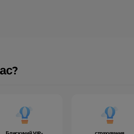
ас?
Блискучий VIP-
страхування