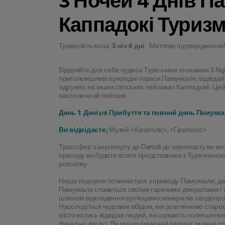
3 Ночей 4 Днів П
Каппадокі Туриз
Тривалість кола:
3 ніч 4 дні
Миттєве підтвердження
Відкрийте для себе чудеса Туреччини з нашими 3 Nigh
приголомшливі природні тераси Памуккале, відвідайт
одружіть на інших світських пейзажах Каппадокії. Цей
захоплюючій пейзажі.
День 1: Денізлі Прибуття та повний день Памукк
Ви відвідаєте;
 Музей «Хіраполіс», «Гіраполіс»
Трансфер з аеропорту до Denizli до аеропорту ви мож
приходу ви будете вітати представника з Туреччиною 
розсилку.
Наша подорож починається з приводу Памуккале, де 
Памуккале славиться своїми гарячими джерелами і т
шляхом відкладення вуглецевих мінералів з водопрово
Насолодіться чудовим обідом, ми розглянемо старов
місто колись відвідав людей, які шукають полегшення 
фінальні дні тут. Як омолоджуючий варіант, можна про