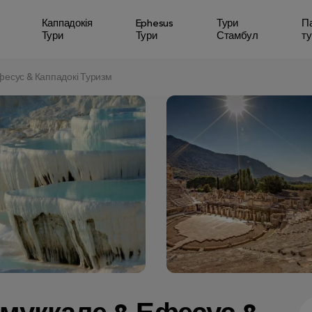
Каппадокія
Ephesus
Тури
П
Тури
Тури
Стамбул
ту
фесус & Каппадокі Туризм