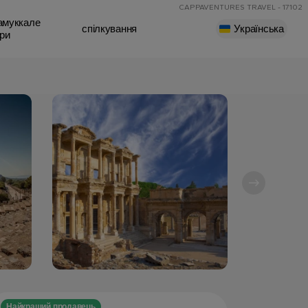
CAPPAVENTURES TRAVEL - 17102
амуккале
спілкування
Українська
ри
Найкращий продавець