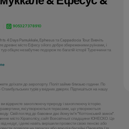
амуккале & Ефесус &
м
905327378910
!
ts 4 Days Pamukkale, Ephesus та Cappadocia Tour. Вивчіть 
е древнє місто Ефесу з його добре збереженими руїнами, і 
 тур обіцяє незабутню подорож по багатій історії Туреччини та 
але
ете доїхати до аеропорту. Політ займе близько години. По 
Стамбульських турів у вхідних дверях. Підпишіться на нашу 
ви відкриєте захоплюючу природу і захоплюючу історію. 
равертини, які утворюються терасами, що утворюються 
ду. Свій погляд до бавовни дає йому ім'я "Коттонський замок". 
инне місто Хіраполісу, сайт Всесвітньої спадщини ЮНЕСКО. Це 
від недуг, і деякі навіть вирішили провести свою пенсію або 
вести дозвілля на терасах або вдюлі в басейні Cleopatra (за 