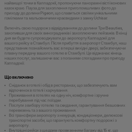
найвищої точки в Каппадокії, пропонуючи панорамні вісті іконових 
казок краю. Пауза для захоплення приголомшливих фото до 
приходу до долини Pigeon, що славиться своїми унікальними 
гомілками та мальовничими краєвидами з замку Uchisar.
Включіть свою подорож з відвідуванням до долини Три Beauties, 
захопивши для своїх виноградників і захоплюючих пейзажів. В кінці 
дня ви будете супроводжувати до аеропорту Каппадокії для 
вашого рейсу в Стамбул. Після прибуття в аеропорт Стамбул, наш 
представник познайомить вас в перші вихідні двері, забезпечуючи 
плавну передачу вашого готелю в Стамбулі. Це відзначає кінець 
наших послуг, залишаючи вас з поганими спогадами про пригоду 
Каппадокії.
Що включено
Сніданок в готелі і обід в ресторанах, що забезпечують вам
відпочинок в готелі і харчування.
Проживання в готелях на одну ніч, комфортне і зручне
перебування під час поїздки.
Послуги з вибору готелю та скидання, гарантування безшовних
перевезень та з вашого проживання.
Всі трансфери аеропорту з некурців, кондиціонери, делюксові
транспортні засоби, що гарантують комфортну подорож і з
аеропорту.
Внутрішні рейси з щедрим провезенням багажу від 15 кг, що