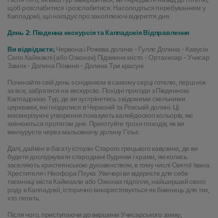
щоб розслабитися і розслабитися. Насолодіться перебуванням у 
Каппадокії, що нагадує про захоплюючі відкриття дня.
День 2: Південна екскурсія та Каппадокія Відправлення
Ви відвідаєте;
 Червона і Рожева долина - Гуллє Долина - Кавусін 
Село Каймаклі (або Озконак) Підземне місто - Ортахисар - Учисар 
Замок - Долина Повине - Долина Три красуні
Починайте свій день з сніданком в самому серці готелю, перш ніж 
за все, забратися на екскурсію. Похідні пригоди з Південною 
Каппадокією Тур, де ви зустрінетесь з відомими скельними 
церквами, які гніздилися в Червоній та Розській долині. Ці 
месмерізуючі утворення показують калейдоскоп кольорів, які 
змінюються протягом дня. Приготуйте трохи походів, як ви 
венчуруєте через мальовничу долину Гільє.
Далі, дайвінг в багату історію Старого грецького кавузина, де ви 
будете досліджувати стародавні будинки і храми, які колись 
заселяють християнською духовенством, в тому числі Святої Івана 
Хрестителя і Нікофора Пхука. Увечері ви відкриєте для себе 
таємниці міста Каймакли або Озконак підпілля, найширший свого 
роду в Каппадокії, історично використовується як біженець для тих, 
хто летить.
Після чого, приступаючи до вершини Учисарського замку, 