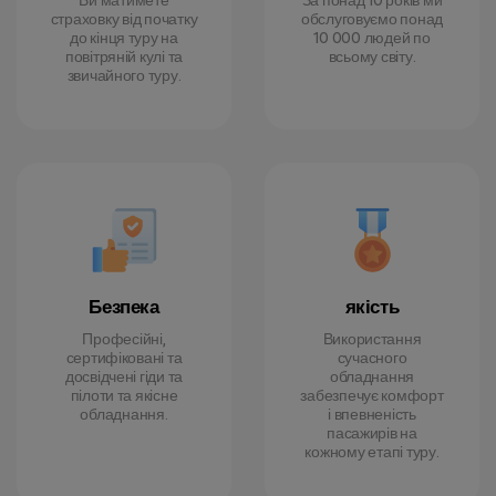
Ви матимете
За понад 10 років ми
страховку від початку
обслуговуємо понад
до кінця туру на
10 000 людей по
повітряній кулі та
всьому світу.
звичайного туру.
Безпека
якість
Професійні,
Використання
сертифіковані та
сучасного
досвідчені гіди та
обладнання
пілоти та якісне
забезпечує комфорт
обладнання.
і впевненість
пасажирів на
кожному етапі туру.