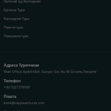
Зелений тур Каппадокія
Ephesus Тури
Каппадокія Тури
Пакетні тури
Памуккале тури
Адреса Туреччини
Main Office:
Aydınlı Mah. Güngör Sok. No:18 Göreme, Nevşehir
Телефон
+90 5327378910
Пошта
book@cappaventures.com