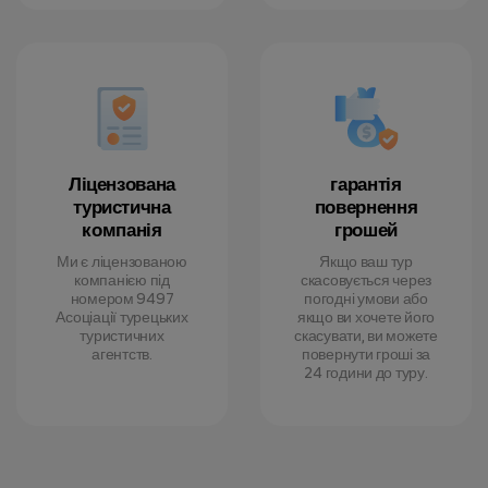
Ліцензована
гарантія
туристична
повернення
компанія
грошей
Ми є ліцензованою
Якщо ваш тур
компанією під
скасовується через
номером 9497
погодні умови або
Асоціації турецьких
якщо ви хочете його
туристичних
скасувати, ви можете
агентств.
повернути гроші за
24 години до туру.