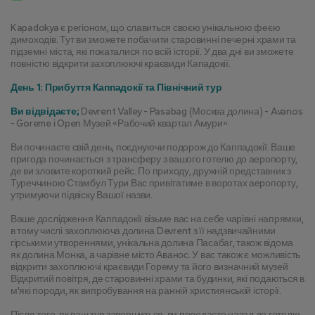
Kapadokya є регіоном, що славиться своєю унікальною феєю 
димоходів. Тут ви зможете побачити старовинні печерні храми та 
підземні міста, які покаталися по всій історії. У два дні ви зможете 
повністю відкрити захоплюючі краєвиди Кападокії.
День 1: Прибуття Каппадокії та Північний тур
Ви відвідаєте; 
Devrent Valley - Pasabag (Москва долина) - Avanos 
- Goreme і Open Музей «Рабочий квартал Амури»
Ви починаєте свій день, поєднуючи подорож до Каппадокії. Ваше 
пригода починається з трансферу з вашого готелю до аеропорту, 
де ви зловите короткий рейс. По приходу, дружній представник з 
Туреччиною Стамбул Тури Вас привітатиме в воротах аеропорту, 
утримуючи підвіску Вашої назви.
Ваше дослідження Каппадокії візьме вас на себе чарівні напрямки, 
в тому числі захоплююча долина Devrent з її надзвичайними 
гірськими утвореннями, унікальна долина Пасабаг, також відома 
як долина Монка, а чарівне місто Аванос. У вас також є можливість 
відкрити захоплюючі краєвиди Горему та його визначний музей 
Відкритий повітря, де старовинні храми та будинки, які подаються в 
м'які породи, як випробування на ранній християнській історії.
Після того, як ваш тур завершиться, ви передаєте назад до готелю, 