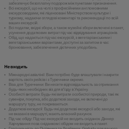
забезпечує безоплатну подорож між пунктами призначення.
Всі екскурсії, що на чолі з професійними англомовними
екскурсоводами, які ліцензовані Міністерством культури і
туризму, надаючи оглядові коментарі та рекомендації по всій
ваших екскурсій.
Всі податки, вхідні збори, а також музейні збори включені в пакет,
усунення додаткових витрат під час відвідування атракціонів.
Обід, що надається під час екскурсій, з вегетаріанськими і
вегетаріанськими варіантами, доступні за запитом в час
бронювання, забезпечення дієтичних уподобань.
Не входить
Міжнародні авіалінії: Вам потрібно буде влаштувати і накрити
вартість своїх рейсів і з Туреччини окремо.
Віза для Туреччини: Ви несете відповідальність за отримання
будь-яких необхідних віз для в’їзду в Україну.
Особисті витрати: Будь-які витрати особистої природи, такі як
сувеніри, покупка, або додаткові заходи, не включені до
маршруту туру, не покриваються.
Додаткові екскурсії: Будь-які додаткові екскурсії або заходи, які
не вказані в маршруті, мають власний рахунок.
Під час обіду: Під час екскурсій не входить сніданок. Діннер:
Харчування поза сніданком і обідом не входить в пакет.
Гратуальність до Путівника та Драйвера: Gratuity для вашого