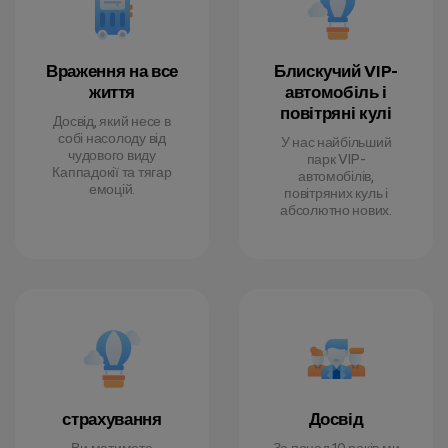
Враження на все
Блискучий VIP-
життя
автомобіль і
повітряні кулі
Досвід, який несе в
собі насолоду від
У нас найбільший
чудового виду
парк VIP-
Каппадокії та тягар
автомобілів,
емоцій.
повітряних куль і
абсолютно нових.
страхування
Досвід