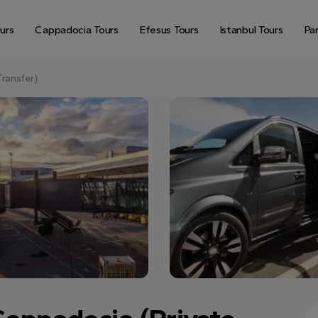
urs
Cappadocia Tours
Efesus Tours
Istanbul Tours
Pa
Transfer)