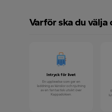
Varför ska du välja
Intryck för livet
En upplevelse som ger en
laddning av känslor och njutning
av en fantastisk utsikt över
f
Kappadokien.
lu