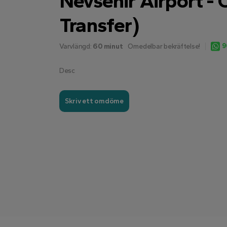
Nevsehir Airport -
Transfer)
9
Varvlängd:
60 minut
Omedelbar bekräftelse!
Desc
Skriv ett omdöme