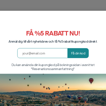
FÅ %5 RABATT NU!
Anmäl dig till vårt nyhetsbrev och få %5 rabattkupongkod direkt.
Få din kod
Du kan använda din kupongkod på bokningssidan i avsnittet
"Reservationssammanfattning".