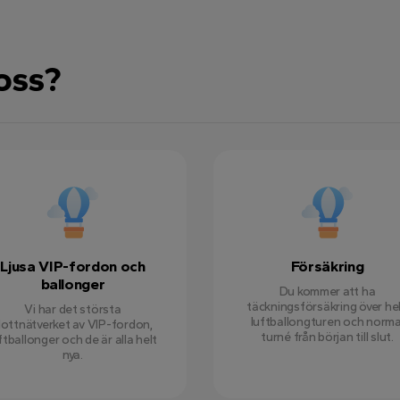
 oss?
Ljusa VIP-fordon och
Försäkring
ballonger
Du kommer att ha
täckningsförsäkring över he
Vi har det största
luftballongturen och norma
lottnätverket av VIP-fordon,
turné från början till slut.
ftballonger och de är alla helt
nya.