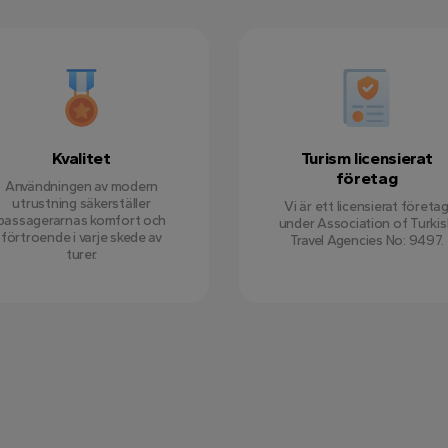
Kvalitet
Turism licensierat
företag
Användningen av modern
utrustning säkerställer
Vi är ett licensierat företa
passagerarnas komfort och
under Association of Turki
förtroende i varje skede av
Travel Agencies No: 9497.
turer.