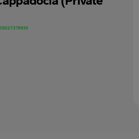
 Cappadocia (Private
05327378910