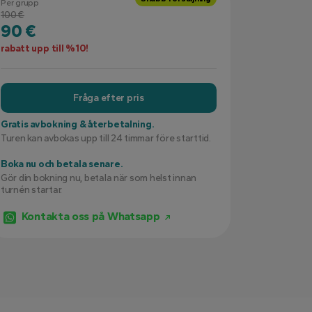
Per grupp
100 €
90 €
rabatt upp till %10!
Fråga efter pris
Gratis avbokning & återbetalning.
Turen kan avbokas upp till 24 timmar före starttid.
Boka nu och betala senare.
Gör din bokning nu, betala när som helst innan
turnén startar.
Kontakta oss på Whatsapp