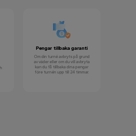
Pengar tillbaka garanti
Om din turné avbryts på grund
av väder eller om du vill avbryta
g
kan du få tillbaka dina pengar
sh
före turnén upp till 24 timmar.