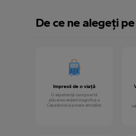
Michael H.
1 septembrie 2024
De ce ne alegeți pe
Emily J.
4 septembrie 2024
Impresii de o viață
O experiență care poartă
plăcerea vederii magnifice a
Capadociei și povara emoțiilor.
ve