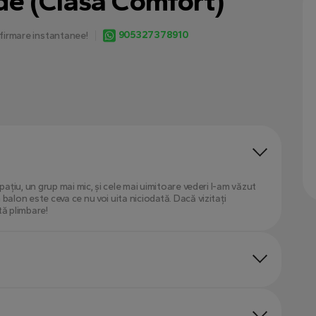
de (Clasa Comfort)
905327378910
firmare instantanee!
ațiu, un grup mai mic, și cele mai uimitoare vederi l-am văzut
alon este ceva ce nu voi uita niciodată. Dacă vizitați
tă plimbare!