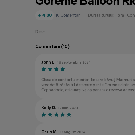
Goreme Balloon Ri
10 Comentarii
4.80
Durata turului:
1 oră
Con
Desc
Comentarii (10)
John L.
18 septembrie 2024
Clasa de confort a meritat fiecare bănuţ. Mai mult sp
vreodată. răsăritul de soare peste Göreme dintr-un b
Cappadocia, asigurați-vă că pentru a rezerva aceas
Kelly D.
17 iulie 2024
Chris M.
13 august 2024