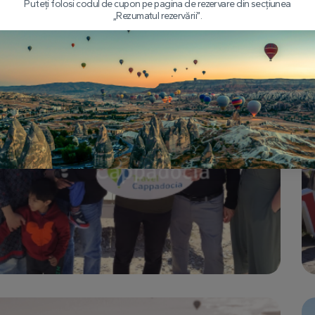
Puteți folosi codul de cupon pe pagina de rezervare din secțiunea
„Rezumatul rezervării”.