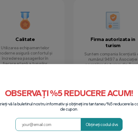
Calitate
Firma autorizata in
turism
Utilizarea echipamentelor
oderne asigură confortul și
Suntem compania licențiată 
încrederea pasagerilor în
numărul 9497 a Asociației
fiecare etapă a tururilor.
agențiilor de turism din Turci
OBSERVAȚI %5 REDUCERE ACUM!
crieți-vă la buletinul nostru informativ și obțineți instantaneu %5 reducere la c
de cupon.
Obțineți codul dvs