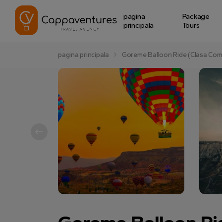
pagina
Package
principala
Tours
pagina principala
Goreme Balloon Ride (Clasa Com