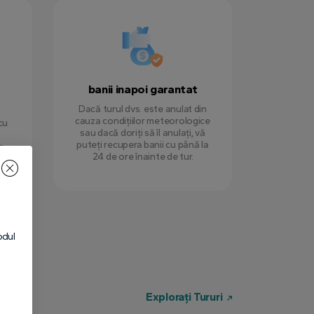
banii inapoi garantat
Dacă turul dvs. este anulat din
cauza condițiilor meteorologice
cu
sau dacă doriți să îl anulați, vă
puteți recupera banii cu până la
a.
24 de ore înainte de tur.
odul
Explorați Tururi