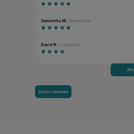
Samantha W.
28 iunie 2024
David R.
22 mai 2024
Laura P.
11 iunie 2024
Afi
Scrie o recenzie
Andrew S.
3 septembrie 2024
Jessica T.
6 august 2024