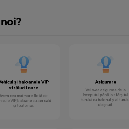
 noi?
Vehicul și baloanele VIP
Asigurare
strălucitoare
Vei avea asigurare de la
începutul până la sfârșitul
Avem cea mai mare flotă de
turului cu balonul și al turulu
hicule VIP, baloane cu aer cald
obișnuit.
și toate noi.