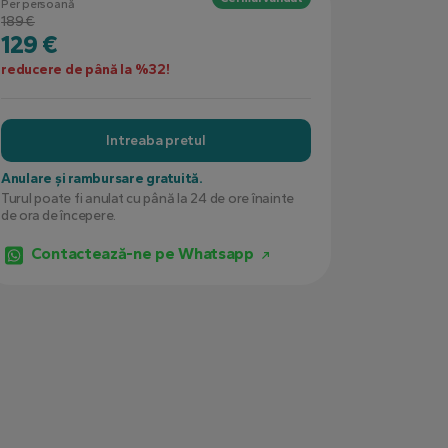
Per persoană
189 €
129 €
reducere de până la %32!
Intreaba pretul
Anulare și rambursare gratuită.
Turul poate fi anulat cu până la 24 de ore înainte
de ora de începere.
Contactează-ne pe Whatsapp