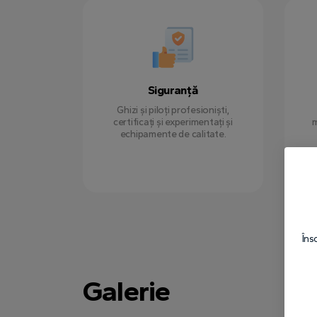
Siguranță
Ghizi și piloți profesioniști,
certificați și experimentați și
m
echipamente de calitate.
Îns
Galerie