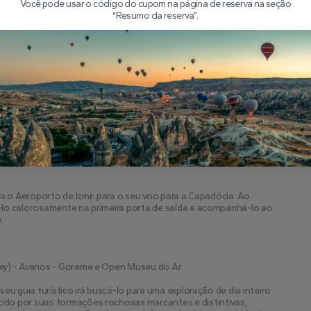
Você pode usar o código do cupom na página de reserva na seção
o pelo Templo Artemis & Cappadocia Chegada
“Resumo da reserva”.
a da Virgem Maria
rcar em uma viagem para Éfeso, a antiga cidade grega 
histórico. Rodeado por vegetação exuberante, Ephesus oferece um 
xploraremos magníficos locais como o Templo Adriano, a 
o, cada um oferecendo uma perspectiva única sobre a rica herança 
rá a Casa da Virgem Maria, onde acredita-se que ela passou seus 
undo significado espiritual para muitos visitantes.
rtemis, uma das Sete Maravilhas do mundo antigo, situado nas 
a o Aeroporto de Izmir para o seu voo para a Capadócia. Ao 
lo calorosamente na primeira porta de saída e acompanhá-lo ao 
.
lley) - Avanos - Goreme e Open Museu do Ar
u guia turístico irá buscá-lo para uma exploração de dia inteiro 
do por suas formações rochosas marcantes e distintivas, 