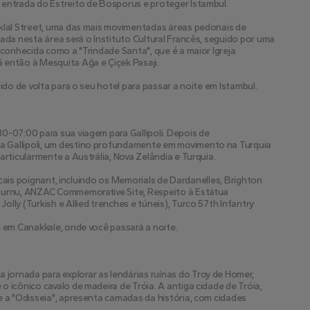
 entrada do Estreito de Bosporus e proteger Istambul.
klal Street, uma das mais movimentadas áreas pedonais de 
ada nesta área será o Instituto Cultural Francês, seguido por uma 
 conhecida como a "Trindade Santa", que é a maior Igreja 
 então à Mesquita Ağa e Çiçek Pasajı.
ido de volta para o seu hotel para passar a noite em Istambul.
0-07:00 para sua viagem para Gallipoli. Depois de 
 Gallipoli, um destino profundamente em movimento na Turquia 
articularmente a Austrália, Nova Zelândia e Turquia.
locais poignant, incluindo os Memorials de Dardanelles, Brighton 
burnu, ANZAC Commemorative Site, Respeito à Estátua 
lly (Turkish e Allied trenches e túneis), Turco 57th Infantry
l em Canakkale, onde você passará a noite.
ornada para explorar as lendárias ruínas do Troy de Homer, 
 icônico cavalo de madeira de Tróia. A antiga cidade de Tróia, 
e a "Odisseia", apresenta camadas da história, com cidades 