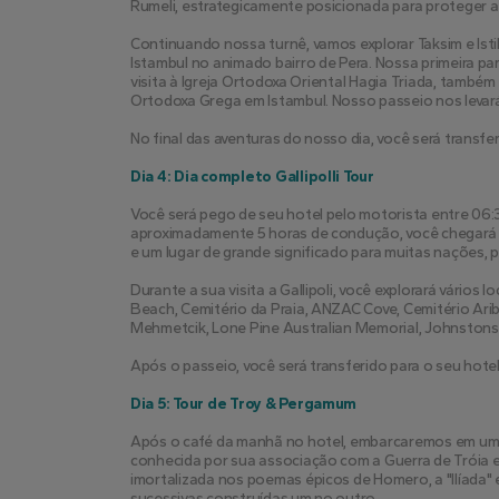
Rumeli, estrategicamente posicionada para proteger a
Continuando nossa turnê, vamos explorar Taksim e Isti
Istambul no animado bairro de Pera. Nossa primeira par
visita à Igreja Ortodoxa Oriental Hagia Triada, também
Ortodoxa Grega em Istambul. Nosso passeio nos levará
No final das aventuras do nosso dia, você será transfer
Dia 4: Dia completo Gallipolli Tour
Você será pego de seu hotel pelo motorista entre 06:3
aproximadamente 5 horas de condução, você chegará a
e um lugar de grande significado para muitas nações, p
Durante a sua visita a Gallipoli, você explorará vários 
Beach, Cemitério da Praia, ANZAC Cove, Cemitério Ari
Mehmetcik, Lone Pine Australian Memorial, Johnstons Jo
Após o passeio, você será transferido para o seu hote
Dia 5: Tour de Troy & Pergamum
Após o café da manhã no hotel, embarcaremos em uma j
conhecida por sua associação com a Guerra de Tróia e o
imortalizada nos poemas épicos de Homero, a "Ilíada" 
sucessivas construídas um no outro.