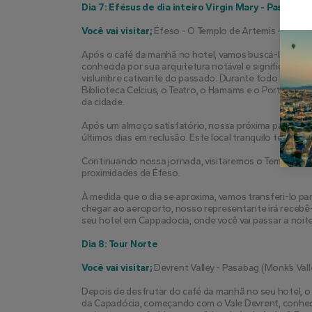
Dia 7: Efésus de dia inteiro Virgin Mary - Passei
Você vai visitar;
 Éfeso - O Templo de Artemis - A Cas
Após o café da manhã no hotel, vamos buscá-lo e emba
conhecida por sua arquitetura notável e significado 
vislumbre cativante do passado. Durante todo o dia, e
Biblioteca Celcius, o Teatro, o Hamams e o Porto Velh
da cidade.
Após um almoço satisfatório, nossa próxima parada se
últimos dias em reclusão. Este local tranquilo tem prof
Continuando nossa jornada, visitaremos o Templo de A
proximidades de Éfeso.
À medida que o dia se aproxima, vamos transferi-lo par
chegar ao aeroporto, nosso representante irá recebê-
seu hotel em Cappadocia, onde você vai passar a noite
Dia 8: Tour Norte
Você vai visitar;
 Devrent Valley - Pasabag (Monk’s Va
Depois de desfrutar do café da manhã no seu hotel, o se
da Capadócia, começando com o Vale Devrent, conheci