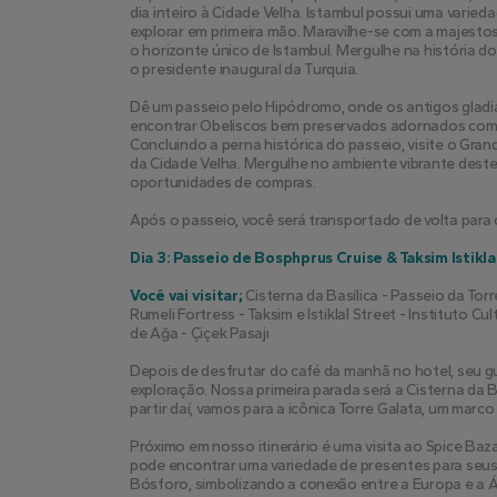
dia inteiro à Cidade Velha. Istambul possui uma varie
explorar em primeira mão. Maravilhe-se com a majestos
o horizonte único de Istambul. Mergulhe na história do
o presidente inaugural da Turquia.
Dê um passeio pelo Hipódromo, onde os antigos gladia
encontrar Obeliscos bem preservados adornados com m
Concluindo a perna histórica do passeio, visite o Gra
da Cidade Velha. Mergulhe no ambiente vibrante des
oportunidades de compras.
Após o passeio, você será transportado de volta para 
Dia 3: Passeio de Bosphprus Cruise & Taksim Istikla
Você vai visitar;
 Cisterna da Basílica - Passeio da To
Rumeli Fortress - Taksim e Istiklal Street - Instituto Cu
de Ağa - Çiçek Pasajı
Depois de desfrutar do café da manhã no hotel, seu gu
exploração. Nossa primeira parada será a Cisterna da B
partir daí, vamos para a icônica Torre Galata, um marc
Próximo em nosso itinerário é uma visita ao Spice Baz
pode encontrar uma variedade de presentes para seus 
Bósforo, simbolizando a conexão entre a Europa e a Á