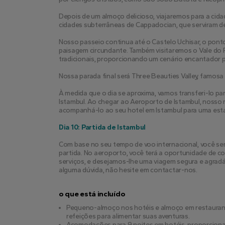
Depois de um almoço delicioso, viajaremos para a cida
cidades subterrâneas de Cappadocian, que serviram de
Nosso passeio continua até o Castelo Uchisar, o pont
paisagem circundante. Também visitaremos o Vale do
tradicionais, proporcionando um cenário encantador 
Nossa parada final será Three Beauties Valley, famosa
À medida que o dia se aproxima, vamos transferi-lo pa
Istambul. Ao chegar ao Aeroporto de Istambul, nosso r
acompanhá-lo ao seu hotel em Istambul para uma esta
Dia 10: Partida de Istambul
Com base no seu tempo de voo internacional, você ser
partida. No aeroporto, você terá a oportunidade de co
serviços, e desejamos-lhe uma viagem segura e agradáve
alguma dúvida, não hesite em contactar-nos.
o que está incluído
Pequeno-almoço nos hotéis e almoço em restaurant
refeições para alimentar suas aventuras.
Acomodações para 9 noites em hotéis, proporciona