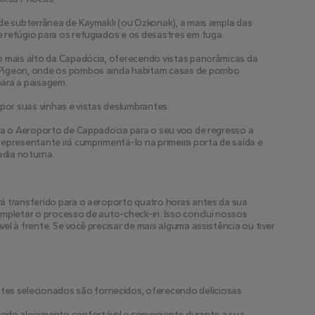
de subterrânea de Kaymaklı (ou Ozkonak), a mais ampla das 
 refúgio para os refugiados e os desastres em fuga.
o mais alto da Capadócia, oferecendo vistas panorâmicas da 
 Pigeon, onde os pombos ainda habitam casas de pombo 
para a paisagem.
 por suas vinhas e vistas deslumbrantes.
ra o Aeroporto de Cappadocia para o seu voo de regresso a 
epresentante irá cumprimentá-lo na primeira porta de saída e 
dia noturna.
á transferido para o aeroporto quatro horas antes da sua 
mpletar o processo de auto-check-in. Isso conclui nossos 
l à frente. Se você precisar de mais alguma assistência ou tiver 
es selecionados são fornecidos, oferecendo deliciosas
ndo alojamento confortável e conveniente durante a sua