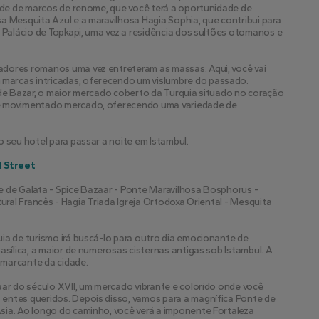
dade de marcos de renome, que você terá a oportunidade de 
a Mesquita Azul e a maravilhosa Hagia Sophia, que contribui para 
 Palácio de Topkapi, uma vez a residência dos sultões otomanos e 
dores romanos uma vez entreteram as massas. Aqui, você vai 
arcas intricadas, oferecendo um vislumbre do passado. 
nde Bazar, o maior mercado coberto da Turquia situado no coração 
te movimentado mercado, oferecendo uma variedade de 
o seu hotel para passar a noite em Istambul.
l Street
rre de Galata - Spice Bazaar - Ponte Maravilhosa Bosphorus - 
ltural Francês - Hagia Triada Igreja Ortodoxa Oriental - Mesquita 
ia de turismo irá buscá-lo para outro dia emocionante de 
asílica, a maior de numerosas cisternas antigas sob Istambul. A 
o marcante da cidade.
aar do século XVII, um mercado vibrante e colorido onde você 
entes queridos. Depois disso, vamos para a magnífica Ponte de 
sia. Ao longo do caminho, você verá a imponente Fortaleza 