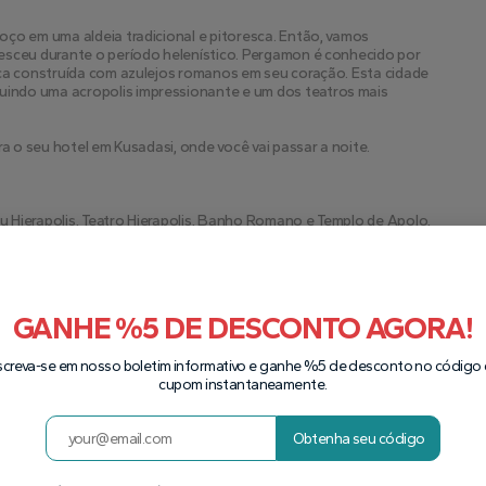
ço em uma aldeia tradicional e pitoresca. Então, vamos 
esceu durante o período helenístico. Pergamon é conhecido por 
eca construída com azulejos romanos em seu coração. Esta cidade 
indo uma acropolis impressionante e um dos teatros mais 
ra o seu hotel em Kusadasi, onde você vai passar a noite.
eu Hierapolis, Teatro Hierapolis, Banho Romano e Templo de Apolo, 
 embarcar em uma viagem para Pamukkale, onde você vai 
 com história fascinante. Pamukkale é conhecida por suas fontes 
ão de minerais carbonatos de água fluente e refrigerando. Em 
GANHE %5 DE DESCONTO AGORA!
e o apelido de "Casalto de Cotton".
screva-se em nosso boletim informativo e ganhe %5 de desconto no código
Cidade Antiga de Hierapolis, designada como Patrimônio Mundial 
cupom instantaneamente.
ssoas que procuram alívio de doenças e aposentadoria, e 
us dias finais. Como um respite agradável, você pode passear ao 
ndo Piscina Cleopatra (opcional).
Obtenha seu código
Kusadasi, onde passará a noite.