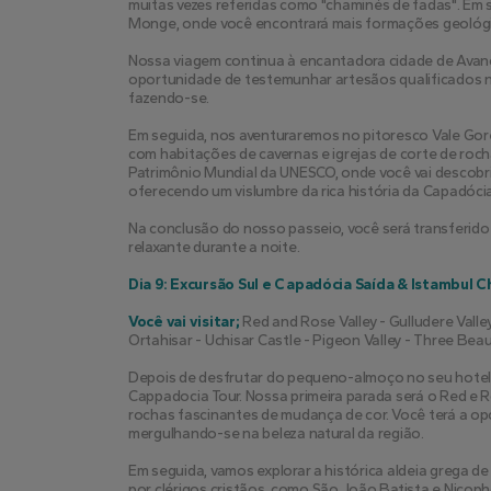
muitas vezes referidas como "chaminés de fadas". Em
Monge, onde você encontrará mais formações geológi
Nossa viagem continua à encantadora cidade de Avanos
oportunidade de testemunhar artesãos qualificados n
fazendo-se.
Em seguida, nos aventuraremos no pitoresco Vale Gore
com habitações de cavernas e igrejas de corte de ro
Patrimônio Mundial da UNESCO, onde você vai descobrir
oferecendo um vislumbre da rica história da Capadóci
Na conclusão do nosso passeio, você será transferido 
relaxante durante a noite.
Dia 9: Excursão Sul e Capadócia Saída & Istambul 
Você vai visitar;
 Red and Rose Valley - Gulludere Valle
Ortahisar - Uchisar Castle - Pigeon Valley - Three Beau
Depois de desfrutar do pequeno-almoço no seu hotel, o
Cappadocia Tour. Nossa primeira parada será o Red e Ro
rochas fascinantes de mudança de cor. Você terá a opo
mergulhando-se na beleza natural da região.
Em seguida, vamos explorar a histórica aldeia grega de 
por clérigos cristãos, como São João Batista e Nicop