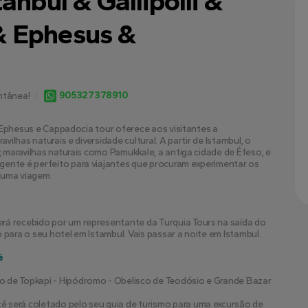
anbul & Gallipolli &
& Ephesus &
905327378910
ntânea!
e, Ephesus e Cappadocia tour oferece aos visitantes a 
vilhas naturais e diversidade cultural. A partir de Istambul, o 
, maravilhas naturais como Pamukkale, a antiga cidade de Éfeso, e 
gente é perfeito para viajantes que procuram experimentar os 
 uma viagem.
rá recebido por um representante da Turquia Tours na saída do 
 para o seu hotel em Istambul. Vais passar a noite em Istambul.
é
cio de Topkapi - Hipódromo - Obelisco de Teodósio e Grande Bazar
 será coletado pelo seu guia de turismo para uma excursão de 