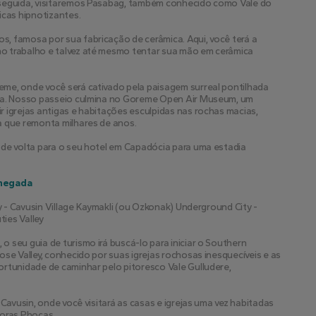
 seguida, visitaremos Pasabag, também conhecido como Vale do 
cas hipnotizantes.
, famosa por sua fabricação de cerâmica. Aqui, você terá a 
o trabalho e talvez até mesmo tentar sua mão em cerâmica 
me, onde você será cativado pela paisagem surreal pontilhada 
cha. Nosso passeio culmina no Goreme Open Air Museum, um 
 igrejas antigas e habitações esculpidas nas rochas macias, 
a que remonta milhares de anos.
de volta para o seu hotel em Capadócia para uma estadia 
Chegada
y - Cavusin Village Kaymakli (ou Ozkonak) Underground City - 
ties Valley
 seu guia de turismo irá buscá-lo para iniciar o Southern 
se Valley, conhecido por suas igrejas rochosas inesquecíveis e as 
rtunidade de caminhar pelo pitoresco Vale Gulludere, 
Cavusin, onde você visitará as casas e igrejas uma vez habitadas 
horas Phocas.