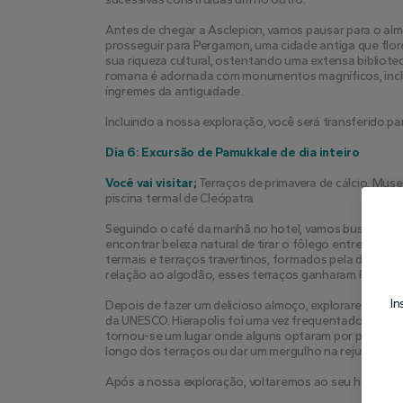
Antes de chegar a Asclepion, vamos pausar para o almo
prosseguir para Pergamon, uma cidade antiga que flor
sua riqueza cultural, ostentando uma extensa bibliot
romana é adornada com monumentos magníficos, inclu
íngremes da antiguidade.
Incluindo a nossa exploração, você será transferido pa
Dia 6: Excursão de Pamukkale de dia inteiro
Você vai visitar;
 Terraços de primavera de cálcio, Mus
piscina termal de Cleópatra
Seguindo o café da manhã no hotel, vamos buscá-lo e
encontrar beleza natural de tirar o fôlego entrelaçado
termais e terraços travertinos, formados pela deposiç
relação ao algodão, esses terraços ganharam Pamukkal
In
Depois de fazer um delicioso almoço, exploraremos a 
da UNESCO. Hierapolis foi uma vez frequentado por pe
tornou-se um lugar onde alguns optaram por passar se
longo dos terraços ou dar um mergulho na rejuvenesce
Após a nossa exploração, voltaremos ao seu hotel em 