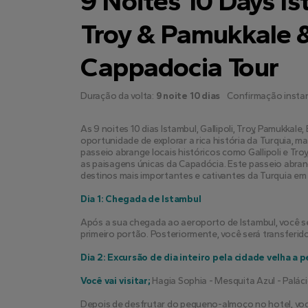
9 Noites 10 Days Ist
Troy & Pamukkale 
Cappadocia Tour
Duração da volta:
9 noite 10 dias
Confirmação insta
As 9 noites 10 dias Istambul, Gallipoli, Troy, Pamukkal
oportunidade de explorar a rica história da Turquia, mara
passeio abrange locais históricos como Gallipoli e Troy
as paisagens únicas da Capadócia. Este passeio abran
destinos mais importantes e cativantes da Turquia em
Dia 1: Chegada de Istambul
Após a sua chegada ao aeroporto de Istambul, você se
primeiro portão. Posteriormente, você será transferido
Dia 2: Excursão de dia inteiro pela cidade velha a p
Você vai visitar;
 Hagia Sophia - Mesquita Azul - Palá
Depois de desfrutar do pequeno-almoço no hotel, você