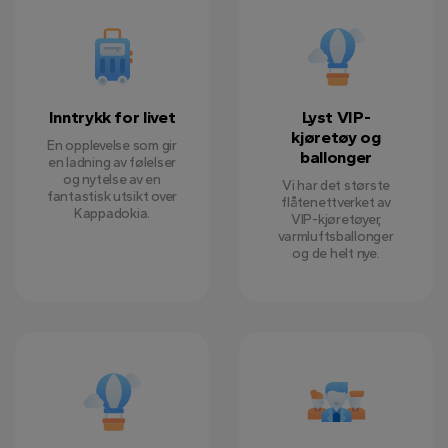
Inntrykk for livet
Lyst VIP-
kjøretøy og
En opplevelse som gir
ballonger
en ladning av følelser
og nytelse av en
Vi har det største
fantastisk utsikt over
flåtenettverket av
Kappadokia.
VIP-kjøretøyer,
varmluftsballonger
og de helt nye.