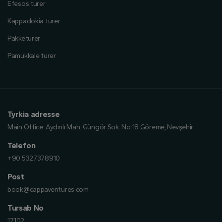
Efesos turer
Kappadokia turer
Pakketurer
Pamukkale turer
Tyrkia adresse
Main Office:
Aydınlı Mah. Güngör Sok. No:18 Göreme, Nevşehir
Telefon
+90 5327378910
Post
book@cappaventures.com
Tursab No
17102