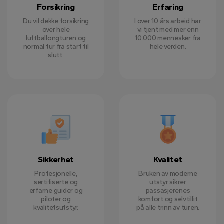
Forsikring
Erfaring
Du vil dekke forsikring
I over 10 års arbeid har
over hele
vi tjent med mer enn
luftballongturen og
10.000 mennesker fra
normal tur fra start til
hele verden.
slutt.
Sikkerhet
Kvalitet
Profesjonelle,
Bruken av moderne
sertifiserte og
utstyr sikrer
erfarne guider og
passasjerenes
piloter og
komfort og selvtillit
kvalitetsutstyr.
på alle trinn av turen.