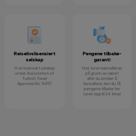
Reiselivslisensiert
Pengene tilbake-
selskap
garanti
Vi er lisensiert selskap
Hvis turen kanselleres
under Association of
på grunn av været
Turkish Travel
eller du ønsker å
Agencies No: 9497.
kansellere, kan du få
pengene tilbake før
turen opptil 24 timer.