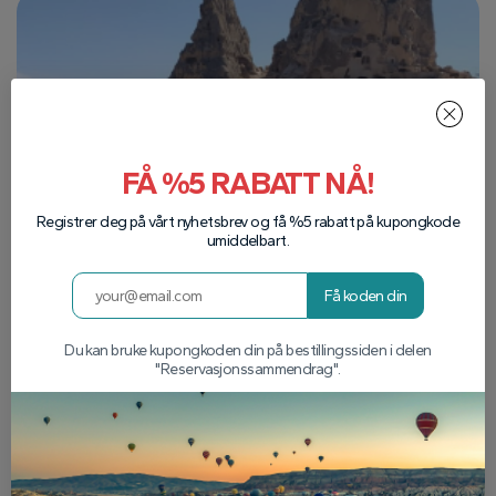
FÅ %5 RABATT NÅ!
Registrer deg på vårt nyhetsbrev og få %5 rabatt på kupongkode
umiddelbart.
Få koden din
Du kan bruke kupongkoden din på bestillingssiden i delen
"Reservasjonssammendrag".