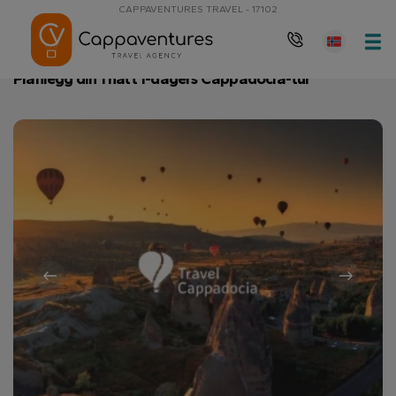
CAPPAVENTURES TRAVEL - 17102
Hovedside
Planlegg din 1 natt 1-dagers Cappadocia-tur
Planlegg din 1 natt 1-dagers Cappadocia-tur