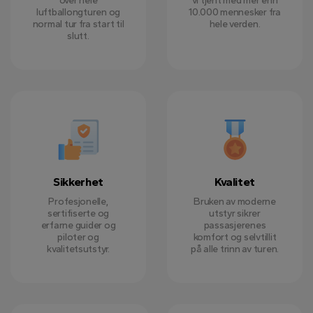
over hele
vi tjent med mer enn
luftballongturen og
10.000 mennesker fra
normal tur fra start til
hele verden.
slutt.
Sikkerhet
Kvalitet
Profesjonelle,
Bruken av moderne
sertifiserte og
utstyr sikrer
erfarne guider og
passasjerenes
piloter og
komfort og selvtillit
kvalitetsutstyr.
på alle trinn av turen.