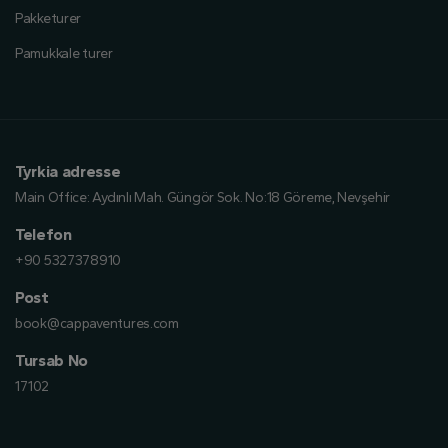
Pakketurer
Pamukkale turer
Tyrkia adresse
Main Office:
Aydınlı Mah. Güngör Sok. No:18 Göreme, Nevşehir
Telefon
+90 5327378910
Post
book@cappaventures.com
Tursab No
17102