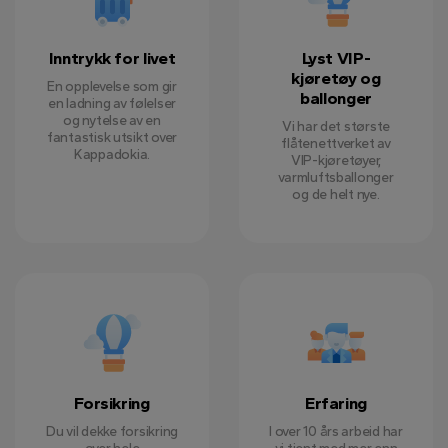
Inntrykk for livet
Lyst VIP-
kjøretøy og
En opplevelse som gir
ballonger
en ladning av følelser
og nytelse av en
Vi har det største
fantastisk utsikt over
flåtenettverket av
Kappadokia.
VIP-kjøretøyer,
varmluftsballonger
og de helt nye.
Forsikring
Erfaring
Du vil dekke forsikring
I over 10 års arbeid har