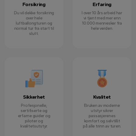
Forsikring
Erfaring
Du vil dekke forsikring
I over 10 års arbeid har
over hele
vi tjent med mer enn
luftballongturen og
10.000 mennesker fra
normal tur fra start til
hele verden.
slutt.
Sikkerhet
Kvalitet
Profesjonelle,
Bruken av moderne
sertifiserte og
utstyr sikrer
erfarne guider og
passasjerenes
piloter og
komfort og selvtillit
kvalitetsutstyr.
på alle trinn av turen.