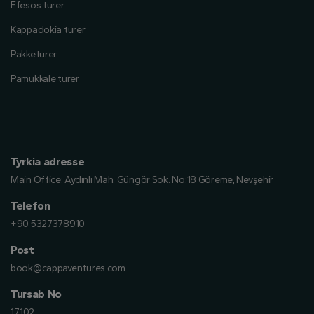
Efesos turer
Kappadokia turer
Pakketurer
Pamukkale turer
Tyrkia adresse
Main Office:
Aydınlı Mah. Güngör Sok. No:18 Göreme, Nevşehir
Telefon
+90 5327378910
Post
book@cappaventures.com
Tursab No
17102