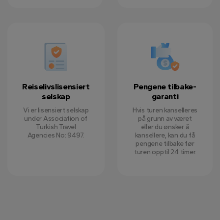
Reiselivslisensiert
Pengene tilbake-
selskap
garanti
Vi er lisensiert selskap
Hvis turen kanselleres
under Association of
på grunn av været
Turkish Travel
eller du ønsker å
Agencies No: 9497.
kansellere, kan du få
pengene tilbake før
turen opptil 24 timer.