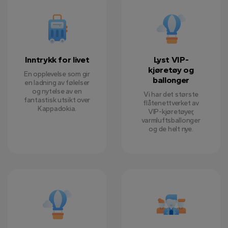
Inntrykk for livet
Lyst VIP-
kjøretøy og
En opplevelse som gir
ballonger
en ladning av følelser
og nytelse av en
Vi har det største
fantastisk utsikt over
flåtenettverket av
Kappadokia.
VIP-kjøretøyer,
varmluftsballonger
og de helt nye.