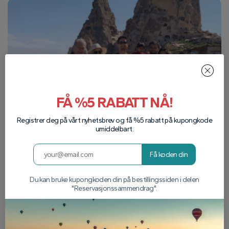
FÅ %5 RABATT NÅ!
Registrer deg på vårt nyhetsbrev og få %5 rabatt på kupongkode
umiddelbart.
Få koden din
Du kan bruke kupongkoden din på bestillingssiden i delen
"Reservasjonssammendrag".