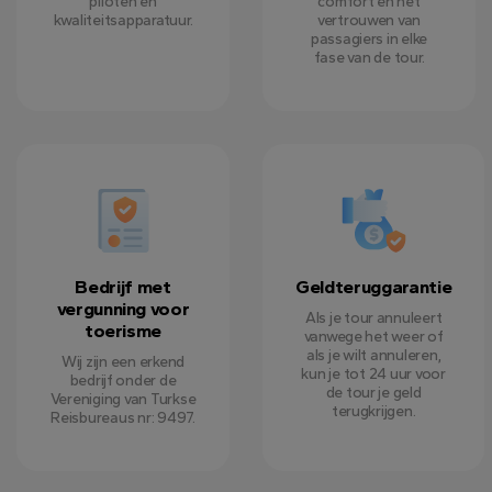
piloten en
comfort en het
kwaliteitsapparatuur.
vertrouwen van
passagiers in elke
fase van de tour.
Bedrijf met
Geldteruggarantie
vergunning voor
Als je tour annuleert
toerisme
vanwege het weer of
als je wilt annuleren,
Wij zijn een erkend
kun je tot 24 uur voor
bedrijf onder de
de tour je geld
Vereniging van Turkse
terugkrijgen.
Reisbureaus nr: 9497.