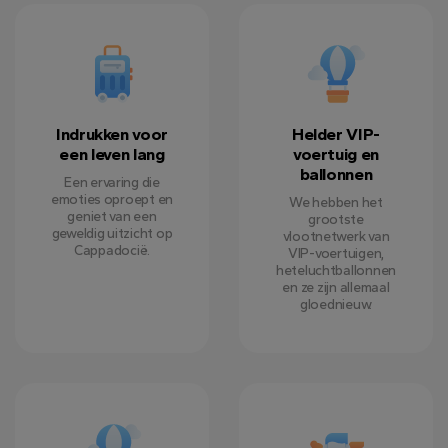
Indrukken voor
Helder VIP-
een leven lang
voertuig en
ballonnen
Een ervaring die
emoties oproept en
We hebben het
geniet van een
grootste
geweldig uitzicht op
vlootnetwerk van
Cappadocië.
VIP-voertuigen,
heteluchtballonnen
en ze zijn allemaal
gloednieuw.