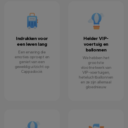
Indrukken voor
Helder VIP-
een leven lang
voertuig en
ballonnen
Een ervaring die
emoties oproept en
We hebben het
geniet van een
grootste
geweldig uitzicht op
vlootnetwerk van
Cappadocië.
VIP-voertuigen,
heteluchtballonnen
en ze zijn allemaal
gloednieuw.