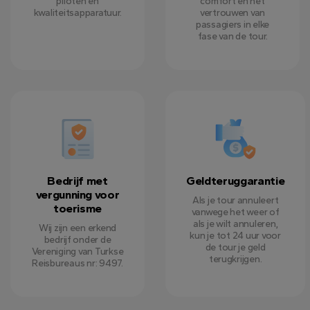
piloten en
comfort en het
kwaliteitsapparatuur.
vertrouwen van
passagiers in elke
fase van de tour.
Bedrijf met
Geldteruggarantie
vergunning voor
Als je tour annuleert
toerisme
vanwege het weer of
als je wilt annuleren,
Wij zijn een erkend
kun je tot 24 uur voor
bedrijf onder de
de tour je geld
Vereniging van Turkse
terugkrijgen.
Reisbureaus nr: 9497.