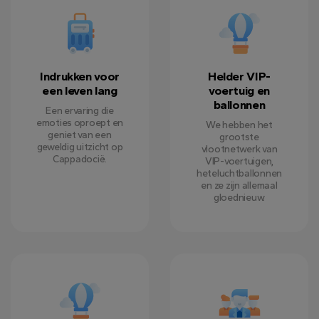
Indrukken voor
Helder VIP-
een leven lang
voertuig en
ballonnen
Een ervaring die
emoties oproept en
We hebben het
geniet van een
grootste
geweldig uitzicht op
vlootnetwerk van
Cappadocië.
VIP-voertuigen,
heteluchtballonnen
en ze zijn allemaal
gloednieuw.