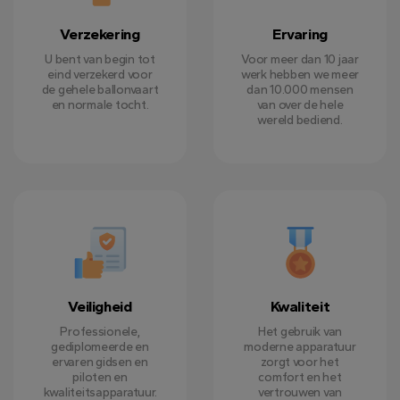
Verzekering
Ervaring
U bent van begin tot
Voor meer dan 10 jaar
eind verzekerd voor
werk hebben we meer
de gehele ballonvaart
dan 10.000 mensen
en normale tocht.
van over de hele
wereld bediend.
Veiligheid
Kwaliteit
Professionele,
Het gebruik van
gediplomeerde en
moderne apparatuur
ervaren gidsen en
zorgt voor het
piloten en
comfort en het
kwaliteitsapparatuur.
vertrouwen van