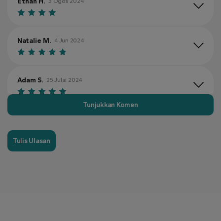
Ethan H.
3 Ogos 2024
Natalie M.
4 Jun 2024
Adam S.
25 Julai 2024
Tunjukkan Komen
Emily F.
11 Julai 2024
Tulis Ulasan
Timothy W.
10 Julai 2024
Jessica R.
6 Ogos 2024