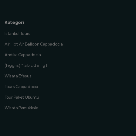
Kategori
Istanbul Tours
Air Hot Air Balloon Cappadocia
Andika Cappadocia
(Inggris) ^ a b c d e f g h
Wisata Efesus
Tours Cappadocia
Tour Paket Ubuntu
Wisata Pamukkale