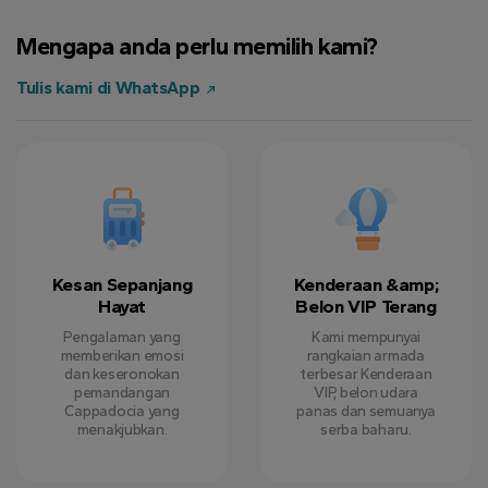
Mark L.
7 Ogos 2024
Mengapa anda perlu memilih kami?
Tulis kami di WhatsApp
Sarah P.
5 September 2024
Kesan Sepanjang
Kenderaan &amp;
Hayat
Belon VIP Terang
Pengalaman yang
Kami mempunyai
memberikan emosi
rangkaian armada
dan keseronokan
terbesar Kenderaan
pemandangan
VIP, belon udara
Cappadocia yang
panas dan semuanya
menakjubkan.
serba baharu.