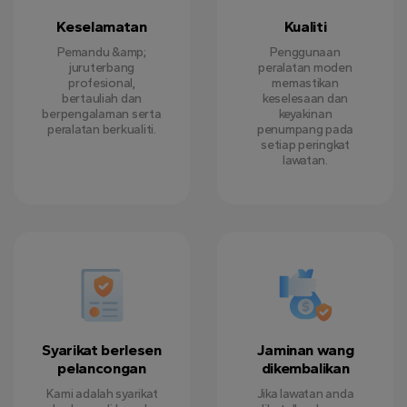
Keselamatan
Kualiti
Pemandu &amp;
Penggunaan
juruterbang
peralatan moden
profesional,
memastikan
bertauliah dan
keselesaan dan
berpengalaman serta
keyakinan
peralatan berkualiti.
penumpang pada
setiap peringkat
lawatan.
Syarikat berlesen
Jaminan wang
pelancongan
dikembalikan
Kami adalah syarikat
Jika lawatan anda