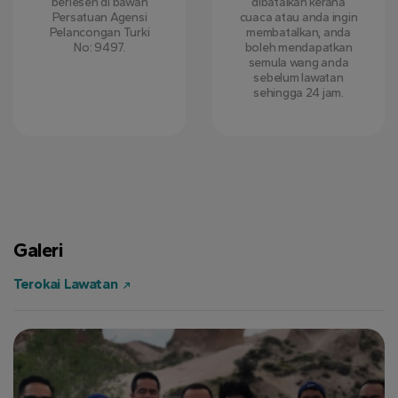
berlesen di bawah
dibatalkan kerana
Persatuan Agensi
cuaca atau anda ingin
Pelancongan Turki
membatalkan, anda
No: 9497.
boleh mendapatkan
semula wang anda
sebelum lawatan
sehingga 24 jam.
Galeri
Terokai Lawatan