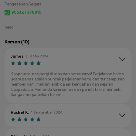
Pengesahan Segera!
905327378910
nesc
Komen (10)
James T.
9 Mei 2024
Kappaventures pergi di atas dan seterusnya! Perjalanan balon
udara panas adalah puncak perjalanan kami, dan tur campuran
memberi kami melihat lebih dalam keindahan dan sejarah
Cappadocia. Pemandu kami ramah dan penuh fakta menarik.
Sangat menyarankan tur ini!
Rachel K.
1 September 2024