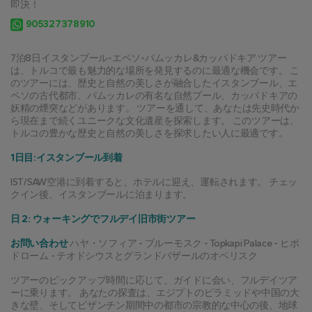
即決！
905327378910
7泊8日イスタンブール-エペソ-パムッカレ&カッパドキア ツアー
は、トルコで最も魅力的な場所を発見するのに最適な機会です。 こ
のツアーには、歴史と自然の美しさが融合したイスタンブール、エ
ペソの古代都市、パムッカレの有名な自然プール、カッパドキアの
妖精の煙突などがあります。 ツアーを通して、あなたは先史時代か
ら現在まで続くユニークな文化遺産を探索します。 このツアーは、
トルコの豊かな歴史と自然の美しさを探求したい人に最適です。
1日目:イスタンブール到着
IST/SAW空港に到着すると、ホテルに迎え、運転されます。 チェッ
クイン後、イスタンブールに泊まります。
日 2: ウォーキングでフルデイ旧市街ツアー
お問い合わせ
 ハヤ・ソフィア - ブルーモスク - Topkapi Palace - ヒポ
ドローム - テオドシウスとグランドバザールのオベリスク
ツアーのピックアップ時間に応じて、ガイドに会い、フルデイツア
ーに乗ります。 あなたの探査は、エジプトのピラミッドや中国の大
きな壁、そしてビザンチン期間中の都市の宗教的な中心の後、地球