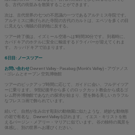
る、古代の街並みを散策することができます。
次は、古代世界の七つの不思議の一つであるアルテミス寺院です。 
アルテミスに捧げられた寺院の古代のカルトは、エペソを多くの目
に見えない海賊の目的地に反する。
ツアー終了後は、イズミール空港へは1時間30分です。 到着時に、
カパドキアのホテルに安全に輸送するドライバーが迎えてくれま
す。 カッパドキアで泊まります。
6日目: ノースツアー
お問い合わせ
 Devrent Valley - Pasabag (Monk's Valley) - アヴァノス 
- ゴレムとオープン 空気博物館
ツアーのピックアップ時間に応じて、ガイドに会い、フルデイツア
ーに乗ります。 9世紀後半から多くのロックカット教会から成るゴ
レム野外博物館であなたの探求が始まり、壁を飾る美しいカラフル
なフレスコ画で飾られています。
続いて、自然が生み出す彫刻の動物園に似たような、絶妙な動物形
の岩で有名な、Devrent Valleyを訪れます。 イエス・キリストを抱
えるバージン・メアリー・マリアに似ています。 谷の独特の風景を
体感し、別の世界へお運びください。