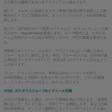
上で最大の建物であるハギアソフィアから始まります。
続いて、スルタンの皇居とオスマン帝国の政府の席の皇居として奉
納されたトプカプ宮殿を訪れ、オットマンのスルタンを約400年収
容します。
続いて、203 ADのローマ皇帝セプトゥムス・セヴェルスによって建
てられた、Hippodromeを探索します。 ローマ時代には、ヒポドロ
ームは市内の人々のための市民センターで、10万の観客を収容でき
る。
1616年にオットマン・スルタン・アフメットIによって建てられた、
ブルー・モスクに旅行します。 今日、ブルーモスクは、旧市街の最
も有名なランドマークの1つで、有名な6つのマイナーと壮大なドー
ムがあります。
ついに、グランドバザール、18本以上のエントランスを誇り、
4,000店舗以上で世界一を誇るバザールの1つです。 ツアーの最後
に、イスタンブールに泊まり、ホテルに戻ります。
3日目: ボスポラスクルーズ&イズミール到着
ホテルで朝食をした後は、ロビーで荷物を預けて預けます。 送迎時
間に応じて、ガイドに会い、半日ツアーを開始します。 あなたの最
初の停留所は、オットマン期間中にエジプトバザールとしても知ら