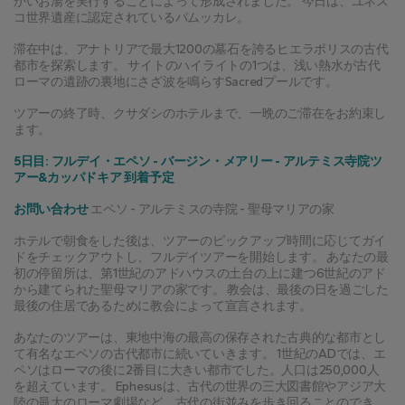
かいお湯を実行することによって形成されました。 今日は、ユネス
コ世界遺産に認定されているパムッカレ。
滞在中は、アナトリアで最大1200の墓石を誇るヒエラポリスの古代
都市を探索します。 サイトのハイライトの1つは、浅い熱水が古代
ローマの遺跡の裏地にさざ波を鳴らすSacredプールです。
ツアーの終了時、クサダシのホテルまで、一晩のご滞在をお約束し
ます。
5日目: フルデイ・エペソ - バージン・メアリー - アルテミス寺院ツ
アー&カッパドキア 到着予定
お問い合わせ
 エペソ - アルテミスの寺院 - 聖母マリアの家
ホテルで朝食をした後は、ツアーのピックアップ時間に応じてガイ
ドをチェックアウトし、フルデイツアーを開始します。 あなたの最
初の停留所は、第1世紀のアドハウスの土台の上に建つ6世紀のアド
から建てられた聖母マリアの家です。 教会は、最後の日を過ごした
最後の住居であるために教会によって宣言されます。
あなたのツアーは、東地中海の最高の保存された古典的な都市とし
て有名なエペソの古代都市に続いていきます。 1世紀のADでは、エ
ペソはローマの後に2番目に大きい都市でした。人口は250,000人
を超えています。 Ephesusは、古代の世界の三大図書館やアジア大
陸の最大のローマ劇場など、古代の街並みを歩き回ることのでき