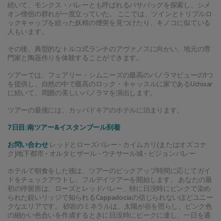
続いて、モンクス・バレーとも呼ばれるパサバッグを探索し、シメ
オン僧侶の群れが一度立っていた。 ここでは、ツインとトリプルロ
ックキャップを絞った妖精の煙突を見つけたり、キノコに似ている
人もいます。
その後、典型的なトルコ式ランチのアヴァノスに向かい、地元の専
門家と陶器作りを体験することができます。
ツアーでは、フェアリー・シムニーズの最高のパノラマビューの1つ
を提供し、自然の中で最高のロック・キャッスルに家であるUchisar
に続いて、周囲の美しいパノラマを演出します。
ツアーの最後には、カッパドキアのホテルに泊まります。
7日目:南ツアー&イスタンブール到着
お問い合わせ 
レッドとローズバレー - カイムカリ(またはオズコナ
ク)地下都市 - オルタヒザール - ウチサール城 - ピジョンバレー
ホテルで朝食をした後は、ツアーのピックアップ時間に応じてガイ
ドをチェックアウトし、フルデイツアーを開始します。 あなたの最
初の停留所は、ローズとレッドバレー、特に日没時にピンクで染め
られた鋭いリッジで知られるCappadociaの信じられないほどユニー
クなエリアです。 砂岩のミネラルは、太陽が谷を照らし、ピンク色
の細かい色合いを作成するときに日没時にピークに達し、一日を通