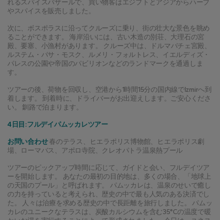
れるスパイスバザールで、買い物客はエジプトとアジアからハーブ
やスパイスを販売しました。
次に、ボスポラスに沿ってクルーズに乗り、街の壮大な景色を眺め
ることができます。 海岸沿いには、古い木造の別荘、大理石の宮
殿、要塞、小漁村があります。 クルーズ中は、ドルマバチェ宮殿、
ルステム・パサ・モスク、ルメリ・フォルトレス、イエルディズ・
パレスの公園や帝国のパビリオンなどのランドマークを通過しま
す。
ツアーの後、荷物を回収し、空港から1時間15分の国内線でIzmirへ到
着します。 到着時に、ドライバーがお出迎えします。ご安心くださ
い。 釧路で泊まります。
4日目:フルデイパムッカレツアー
お問い合わせ
 春のテラス、ヒエラポリス博物館、ヒエラポリス劇
場、ローマバス、アポロ寺院、クレオパトラ温泉熱プール
ツアーのピックアップ時間に応じて、ガイドと会い、フルデイツア
ーを開始します。 あなたの最初の目的地は、多くの場合、「地球上
の天国のプール」と呼ばれます。 パムッカレは、温泉のせいで癒し
の力を持っていると考えられ、歴史の中で最も人気のある決済でし
た。 人々は治療を求める歴史の中で長距離を旅行しました。 パムッ
カレのユニークなテラスは、炭酸カルシウムを含む35°Cの温度で暖