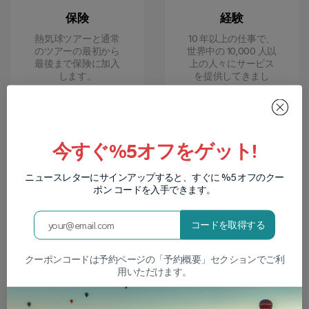
保険
経験
熱気球ツアーと通常
10 年以上の仕事で、
のツアーの最初から
世界中の 10,000 人以
最後まで保険に加入
上の人々にサービス
します。
を提供してきまし
た。
今すぐ%5オフをゲット!
ニュースレターにサインアップすると、すぐに %5 オフのクー
ポン コードを入手できます。
コードを取得する
安全性
品質
プロの、認定された
最新の設備を使用す
クーポンコードは予約ページの「予約概要」セクションでご利
経験豊富なガイドと
ることで、ツアーの
用いただけます。
パイロット、そして
あらゆる段階で乗客
高品質の機器。
の快適さと自信が保
証されます。