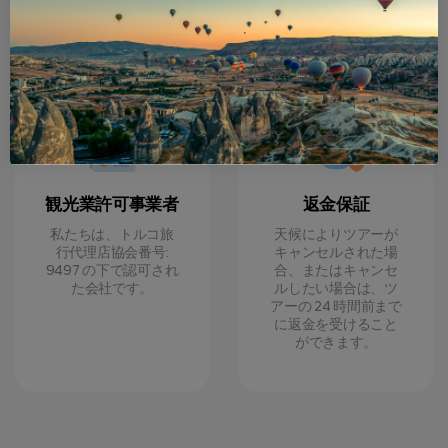
観光業許可事業者
返金保証
私たちは、トルコ旅
天候によりツアーが
行代理店協会番号:
キャンセルされた場
9497 の下で認可され
合、またはキャンセ
た会社です。
ルしたい場合は、ツ
アーの 24 時間前まで
に返金を受けること
ができます。