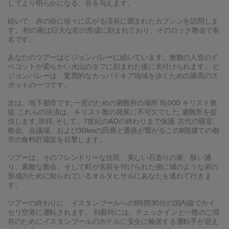
してより明らかになる、谷を与えます。
続いて、赤の谷に徐々に広がる渓谷に囲まれたカブシンを訪問しま
す。 村の家は巨大な岩の形成に刻まれており、そのロック教会で有
名です。
あなたのツアーはピジョンバレーに続いています。無数の人造のド
ベコットが柔らかい火山のタフに刻まれた後に名付けられます。 ピ
ジョンバレーは、驚異的なカッパドキア地域を歩くための最高のス
ポットの一つです。
次は、地下都市です, 一度のための避難所の場所 15,000 キリスト教
徒. これらの決済は、キリスト教の発展に不可欠でした, 避難所を提
供します, 崇拝, そして、7世紀のADの終わりまで保護. 古代の寝室、
教会、会議場、および30kmの回廊と通路が繋がるこの8階建ての都
市の食料貯蔵室を目撃します。
ツアーは、そのフレンドリーな住民、美しい石造りの家、狭い通
り、素敵な教会、そして町が名前を付けられた後に城のような岩の
形成のために知られているオルタヒサルにあなたを連れて行きま
す。
ツアーの終わりに、イスタンブールへの1時間30分の国内線でカイ
セリ空港に運転されます。 到着時には、チェックインと一晩のご滞
在のためにイスタンブールのホテルに安全に輸送する運転手が迎え