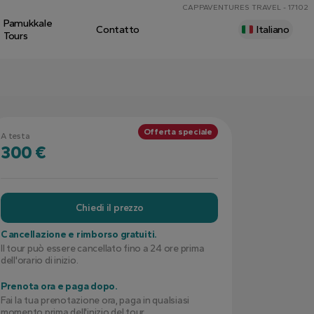
CAPPAVENTURES TRAVEL - 17102
Pamukkale
Contatto
Italiano
Tours
Offerta speciale
A testa
300 €
Chiedi il prezzo
Cancellazione e rimborso gratuiti.
Il tour può essere cancellato fino a 24 ore prima
dell'orario di inizio.
Prenota ora e paga dopo.
Fai la tua prenotazione ora, paga in qualsiasi
momento prima dell'inizio del tour.