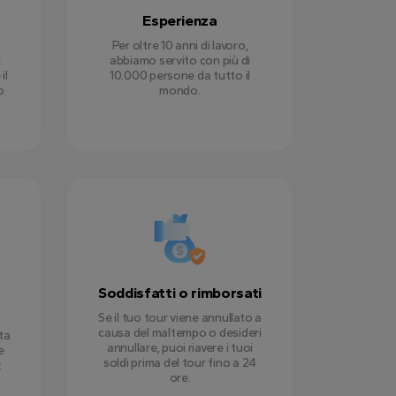
Esperienza
Per oltre 10 anni di lavoro,
r
abbiamo servito con più di
il
10.000 persone da tutto il
o
mondo.
Soddisfatti o rimborsati
Se il tuo tour viene annullato a
causa del maltempo o desideri
ta
annullare, puoi riavere i tuoi
e
soldi prima del tour fino a 24
:
ore.