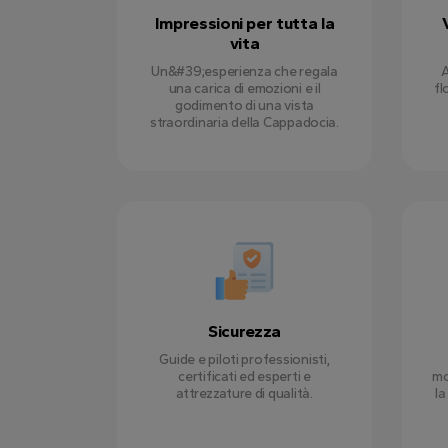
Impressioni per tutta la
vita
Un&#39;esperienza che regala
A
una carica di emozioni e il
fl
godimento di una vista
straordinaria della Cappadocia.
Sicurezza
Guide e piloti professionisti,
certificati ed esperti e
mo
attrezzature di qualità.
la