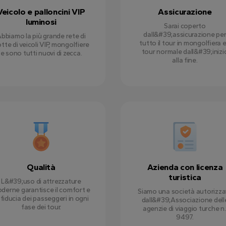
Veicolo e palloncini VIP
Assicurazione
luminosi
Sarai coperto
dall&#39;assicurazione pe
bbiamo la più grande rete di
tutto il tour in mongolfiera e 
otte di veicoli VIP, mongolfiere
tour normale dall&#39;inizi
e sono tutti nuovi di zecca.
alla fine.
Qualità
Azienda con licenza
turistica
L&#39;uso di attrezzature
derne garantisce il comfort e
Siamo una società autorizza
 fiducia dei passeggeri in ogni
dall&#39;Associazione dell
fase dei tour.
agenzie di viaggio turche n.
9497.