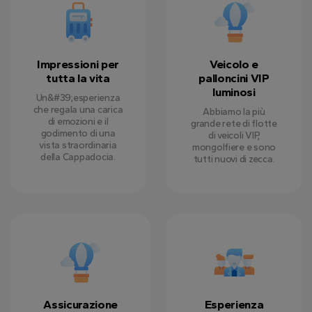
Impressioni per
Veicolo e
tutta la vita
palloncini VIP
luminosi
Un&#39;esperienza
che regala una carica
Abbiamo la più
di emozioni e il
grande rete di flotte
godimento di una
di veicoli VIP,
vista straordinaria
mongolfiere e sono
della Cappadocia.
tutti nuovi di zecca.
Assicurazione
Esperienza