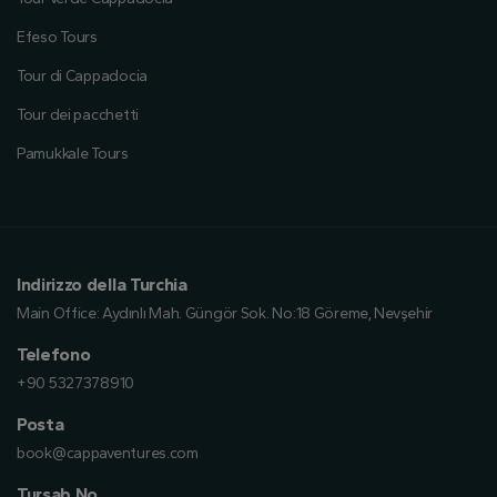
Efeso Tours
Tour di Cappadocia
Tour dei pacchetti
Pamukkale Tours
Indirizzo della Turchia
Main Office:
Aydınlı Mah. Güngör Sok. No:18 Göreme, Nevşehir
Telefono
+90 5327378910
Posta
book@cappaventures.com
Tursab No