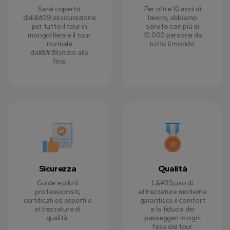
Sarai coperto
Per oltre 10 anni di
dall&#39;assicurazione
lavoro, abbiamo
per tutto il tour in
servito con più di
mongolfiera e il tour
10.000 persone da
normale
tutto il mondo.
dall&#39;inizio alla
fine.
Sicurezza
Qualità
Guide e piloti
L&#39;uso di
professionisti,
attrezzature moderne
certificati ed esperti e
garantisce il comfort
attrezzature di
e la fiducia dei
qualità.
passeggeri in ogni
fase dei tour.