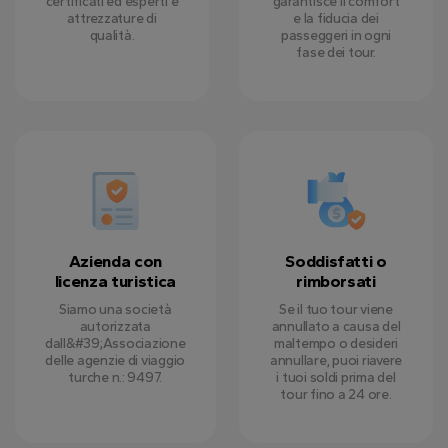
certificati ed esperti e
garantisce il comfort
attrezzature di
e la fiducia dei
qualità.
passeggeri in ogni
fase dei tour.
Azienda con
Soddisfatti o
licenza turistica
rimborsati
Siamo una società
Se il tuo tour viene
autorizzata
annullato a causa del
dall&#39;Associazione
maltempo o desideri
delle agenzie di viaggio
annullare, puoi riavere
turche n.: 9497.
i tuoi soldi prima del
tour fino a 24 ore.