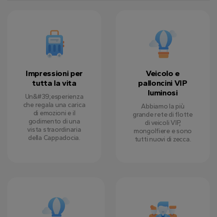
Impressioni per
Veicolo e
tutta la vita
palloncini VIP
luminosi
Un&#39;esperienza
che regala una carica
Abbiamo la più
di emozioni e il
grande rete di flotte
godimento di una
di veicoli VIP,
vista straordinaria
mongolfiere e sono
della Cappadocia.
tutti nuovi di zecca.