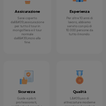
Assicurazione
Esperienza
Sarai coperto
Per oltre 10 anni di
dall&#39;assicurazione
lavoro, abbiamo
per tutto il tour in
servito con più di
mongolfiera e il tour
10.000 persone da
normale
tutto il mondo.
dall&#39;inizio alla
fine.
Sicurezza
Qualità
Guide e piloti
L&#39;uso di
professionisti,
attrezzature moderne