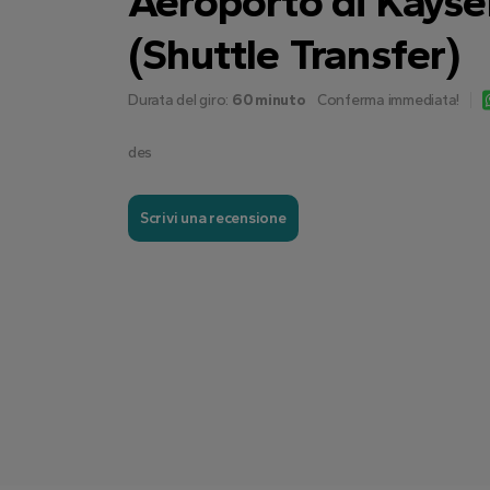
Aeroporto di Kayse
(Shuttle Transfer)
Durata del giro:
60 minuto
Conferma immediata!
des
Scrivi una recensione