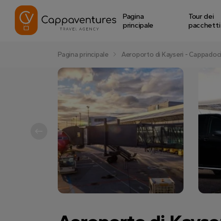
Pagina
Tour dei
principale
pacchetti
Pagina principale
Aeroporto di Kayseri - Cappadoci