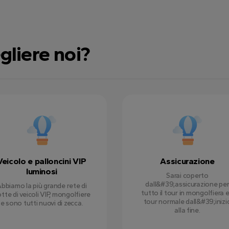
gliere noi?
Veicolo e palloncini VIP
Assicurazione
luminosi
Sarai coperto
dall&#39;assicurazione pe
bbiamo la più grande rete di
tutto il tour in mongolfiera e 
otte di veicoli VIP, mongolfiere
tour normale dall&#39;inizi
e sono tutti nuovi di zecca.
alla fine.