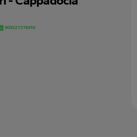
ri - Cappadocia
905327378910