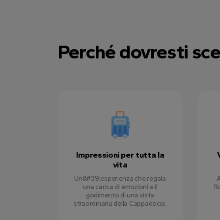
Perché dovresti sce
Impressioni per tutta la
vita
Un&#39;esperienza che regala
A
una carica di emozioni e il
fl
godimento di una vista
straordinaria della Cappadocia.