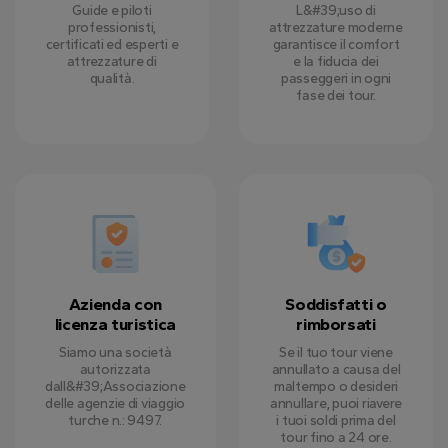
Guide e piloti
L&#39;uso di
professionisti,
attrezzature moderne
certificati ed esperti e
garantisce il comfort
attrezzature di
e la fiducia dei
qualità.
passeggeri in ogni
fase dei tour.
Azienda con
Soddisfatti o
licenza turistica
rimborsati
Siamo una società
Se il tuo tour viene
autorizzata
annullato a causa del
dall&#39;Associazione
maltempo o desideri
delle agenzie di viaggio
annullare, puoi riavere
turche n.: 9497.
i tuoi soldi prima del
tour fino a 24 ore.