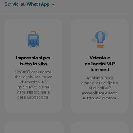
Scrivici su WhatsApp
Impressioni per
Veicolo e
tutta la vita
palloncini VIP
luminosi
Un&#39;esperienza
che regala una carica
Abbiamo la più
di emozioni e il
grande rete di flotte
godimento di una
di veicoli VIP,
vista straordinaria
mongolfiere e sono
della Cappadocia.
tutti nuovi di zecca.