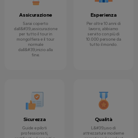
Assicurazione
Esperienza
Sarai coperto
Per oltre 10 anni di
dall&#39;assicurazione
lavoro, abbiamo
per tutto il tour in
servito con più di
mongolfiera e il tour
10.000 persone da
normale
tutto il mondo.
dall&#39;inizio alla
fine.
Sicurezza
Qualità
Guide e piloti
L&#39;uso di
professionisti,
attrezzature moderne