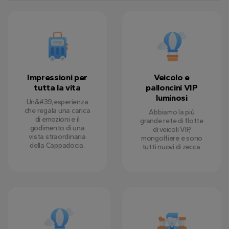
Impressioni per
Veicolo e
tutta la vita
palloncini VIP
luminosi
Un&#39;esperienza
che regala una carica
Abbiamo la più
di emozioni e il
grande rete di flotte
godimento di una
di veicoli VIP,
vista straordinaria
mongolfiere e sono
della Cappadocia.
tutti nuovi di zecca.