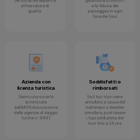
certificati ed esperti e
garantisce il comfort
attrezzature di
e la fiducia dei
qualità.
passeggeri in ogni
fase dei tour.
Azienda con
Soddisfatti o
licenza turistica
rimborsati
Siamo una società
Se il tuo tour viene
autorizzata
annullato a causa del
dall&#39;Associazione
maltempo o desideri
delle agenzie di viaggio
annullare, puoi riavere
turche n.: 9497.
i tuoi soldi prima del
tour fino a 24 ore.