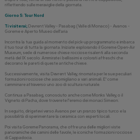
riflettendo sulle meraviglie della giornata.
Giorno 5: Tour Nord
Ti visiterai;
 Devrent Valley - Pasabag (Valle di Monaco) - Avanos - 
Goreme e Aperto Museo dell'aria
Incontra la tua guida al momento del pick-up programmato e imbarca 
il tuo tour di tutta la giornata. Iniziate esplorando il Goreme Open-Air 
Museum, sede di numerose chiese rocciose risalenti alla seconda 
metà del IX secolo. Ammirate i bellissimi e colorati affreschi che 
decorano le pareti di queste antiche chiese.
Successivamente, visita Devrent Valley, rinomata per le sue peculiari 
formazioni rocciose che assomigliano a vari animali. E' come 
camminare attraverso uno zoo di scultura naturale.
Continua a Pasabag, conosciuto anche come Monks Valley, o il 
Vigneto di Pacha, dove troverete l'eremo dei monaci Simeon.
In seguito, dirigetevi verso Avanos per un pranzo tipico turco e la 
possibilità di sperimentare la ceramica con esperti locali.
Poi visita Goreme Panorama, che offre una delle migliori viste 
panoramiche dei camini delle favole, le iconiche formazioni rocciose 
di Cappadocia.