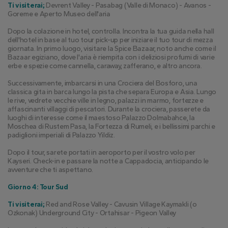
Ti visiterai;
 Devrent Valley - Pasabag (Valle di Monaco) - Avanos - 
Goreme e Aperto Museo dell'aria
Dopo la colazione in hotel, controlla. Incontra la tua guida nella hall 
dell'hotel in base al tuo tour pick-up per iniziare il tuo tour di mezza 
giornata. In primo luogo, visitare la Spice Bazaar, noto anche come il 
Bazaar egiziano, dove l'aria è riempita con i deliziosi profumi di varie 
erbe e spezie come cannella, caraway, zafferano, e altro ancora.
Successivamente, imbarcarsi in una Crociera del Bosforo, una 
classica gita in barca lungo la pista che separa Europa e Asia. Lungo 
le rive, vedrete vecchie ville in legno, palazzi in marmo, fortezze e 
affascinanti villaggi di pescatori. Durante la crociera, passerete da 
luoghi di interesse come il maestoso Palazzo Dolmabahce, la 
Moschea di Rustem Pasa, la Fortezza di Rumeli, e i bellissimi parchi e 
padiglioni imperiali di Palazzo Yildiz.
Dopo il tour, sarete portati in aeroporto per il vostro volo per 
Kayseri. Check-in e passare la notte a Cappadocia, anticipando le 
avventure che ti aspettano.
Giorno 4: Tour Sud
Ti visiterai;
 Red and Rose Valley - Cavusin Village Kaymakli (o 
Ozkonak) Underground City - Ortahisar - Pigeon Valley