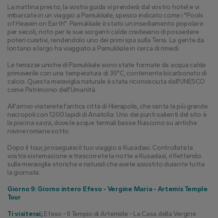
La mattina presto, la vostra guida vi prenderà dal vostro hotel e vi 
imbarcate in un viaggio a Pamukkale, spesso indicato come i "Pools 
of Heaven on Earth". Pamukkale è stato un insediamento popolare 
per secoli, noto per le sue sorgenti calde credevano di possedere 
poteri curativi, rendendolo uno dei primi spa sulla Terra. La gente da 
lontano e largo ha viaggiato a Pamukkale in cerca di rimedi.
Le terrazze uniche di Pamukkale sono state formate da acqua calda 
primaverile con una temperatura di 35°C, contenente bicarbonato di 
calcio. Questa meraviglia naturale è stata riconosciuta dall'UNESCO 
come Patrimonio dell'Umanità.
All'arrivo visiterete l'antica città di Hierapolis, che vanta la più grande 
necropoli con 1200 lapidi di Anatolia. Uno dei punti salienti del sito è 
la piscina sacra, dove le acque termali basse fluiscono su antiche 
rovine romane sotto.
Dopo il tour, proseguirai il tuo viaggio a Kusadasi. Controllate la 
vostra sistemazione e trascorrete la notte a Kusadasi, riflettendo 
sulle meraviglie storiche e naturali che avete assistito durante tutta 
la giornata.
Giorno 9: Giorno intero Efeso - Vergine Maria - Artemis Temple 
Tour
Ti visiterai;
 Efeso - Il Tempio di Artemide - La Casa della Vergine 