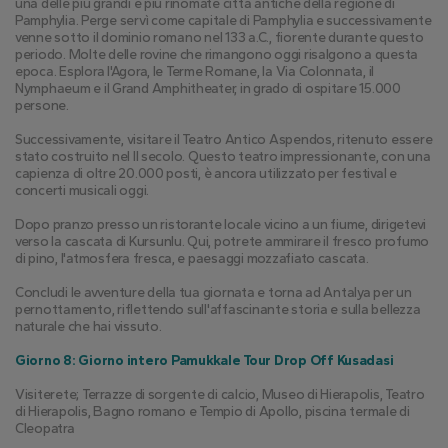
una delle più grandi e più rinomate città antiche della regione di 
Pamphylia. Perge servì come capitale di Pamphylia e successivamente 
venne sotto il dominio romano nel 133 a.C., fiorente durante questo 
periodo. Molte delle rovine che rimangono oggi risalgono a questa 
epoca. Esplora l'Agora, le Terme Romane, la Via Colonnata, il 
Nymphaeum e il Grand Amphitheater, in grado di ospitare 15.000 
persone.
Successivamente, visitare il Teatro Antico Aspendos, ritenuto essere 
stato costruito nel II secolo. Questo teatro impressionante, con una 
capienza di oltre 20.000 posti, è ancora utilizzato per festival e 
concerti musicali oggi.
Dopo pranzo presso un ristorante locale vicino a un fiume, dirigetevi 
verso la cascata di Kursunlu. Qui, potrete ammirare il fresco profumo 
di pino, l'atmosfera fresca, e paesaggi mozzafiato cascata.
Concludi le avventure della tua giornata e torna ad Antalya per un 
pernottamento, riflettendo sull'affascinante storia e sulla bellezza 
naturale che hai vissuto.
Giorno 8: Giorno intero Pamukkale Tour Drop Off Kusadasi
Visiterete; Terrazze di sorgente di calcio, Museo di Hierapolis, Teatro 
di Hierapolis, Bagno romano e Tempio di Apollo, piscina termale di 
Cleopatra