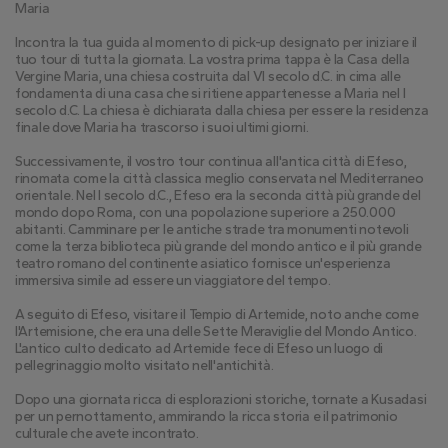
Maria
Incontra la tua guida al momento di pick-up designato per iniziare il 
tuo tour di tutta la giornata. La vostra prima tappa è la Casa della 
Vergine Maria, una chiesa costruita dal VI secolo d.C. in cima alle 
fondamenta di una casa che si ritiene appartenesse a Maria nel I 
secolo d.C. La chiesa è dichiarata dalla chiesa per essere la residenza 
finale dove Maria ha trascorso i suoi ultimi giorni.
Successivamente, il vostro tour continua all'antica città di Efeso, 
rinomata come la città classica meglio conservata nel Mediterraneo 
orientale. Nel I secolo d.C., Efeso era la seconda città più grande del 
mondo dopo Roma, con una popolazione superiore a 250.000 
abitanti. Camminare per le antiche strade tra monumenti notevoli 
come la terza biblioteca più grande del mondo antico e il più grande 
teatro romano del continente asiatico fornisce un'esperienza 
immersiva simile ad essere un viaggiatore del tempo.
A seguito di Efeso, visitare il Tempio di Artemide, noto anche come 
l'Artemisione, che era una delle Sette Meraviglie del Mondo Antico. 
L'antico culto dedicato ad Artemide fece di Efeso un luogo di 
pellegrinaggio molto visitato nell'antichità.
Dopo una giornata ricca di esplorazioni storiche, tornate a Kusadasi 
per un pernottamento, ammirando la ricca storia e il patrimonio 
culturale che avete incontrato.