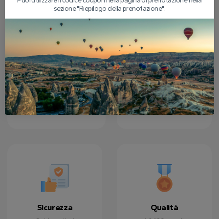
Puoi utilizzare il codice coupon nella pagina di prenotazione nella
sezione "Riepilogo della prenotazione".
Assicurazione
Esperienza
Sarai coperto
Per oltre 10 anni di
dall&#39;assicurazione
lavoro, abbiamo
per tutto il tour in
servito con più di
mongolfiera e il tour
10.000 persone da
normale
tutto il mondo.
dall&#39;inizio alla
fine.
Sicurezza
Qualità