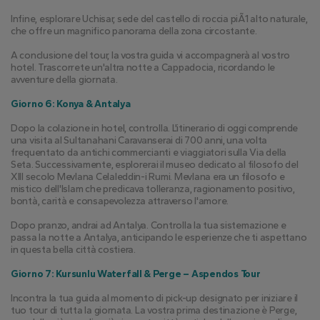
Infine, esplorare Uchisar, sede del castello di roccia piÃ1 alto naturale, 
che offre un magnifico panorama della zona circostante.
A conclusione del tour, la vostra guida vi accompagnerà al vostro 
hotel. Trascorrete un'altra notte a Cappadocia, ricordando le 
avventure della giornata.
Giorno 6: Konya & Antalya
Dopo la colazione in hotel, controlla. L'itinerario di oggi comprende 
una visita al Sultanahani Caravanserai di 700 anni, una volta 
frequentato da antichi commercianti e viaggiatori sulla Via della 
Seta. Successivamente, esplorerai il museo dedicato al filosofo del 
XIII secolo Mevlana Celaleddin-i Rumi. Mevlana era un filosofo e 
mistico dell'Islam che predicava tolleranza, ragionamento positivo, 
bontà, carità e consapevolezza attraverso l'amore.
Dopo pranzo, andrai ad Antalya. Controlla la tua sistemazione e 
passa la notte a Antalya, anticipando le esperienze che ti aspettano 
in questa bella città costiera.
Giorno 7: Kursunlu Waterfall & Perge – Aspendos Tour
Incontra la tua guida al momento di pick-up designato per iniziare il 
tuo tour di tutta la giornata. La vostra prima destinazione è Perge, 