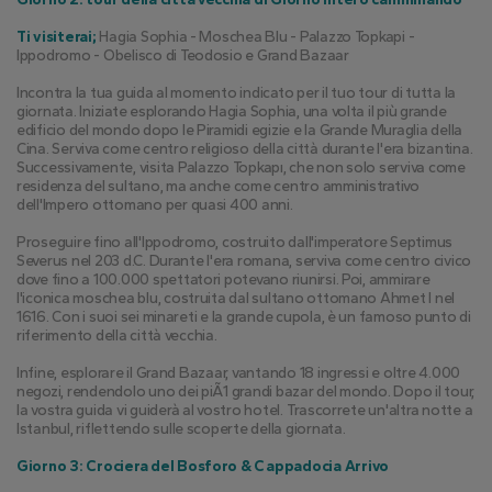
Ti visiterai;
 Hagia Sophia - Moschea Blu - Palazzo Topkapi - 
Ippodromo - Obelisco di Teodosio e Grand Bazaar
Incontra la tua guida al momento indicato per il tuo tour di tutta la 
giornata. Iniziate esplorando Hagia Sophia, una volta il più grande 
edificio del mondo dopo le Piramidi egizie e la Grande Muraglia della 
Cina. Serviva come centro religioso della città durante l'era bizantina. 
Successivamente, visita Palazzo Topkapı, che non solo serviva come 
residenza del sultano, ma anche come centro amministrativo 
dell'Impero ottomano per quasi 400 anni.
Proseguire fino all'Ippodromo, costruito dall'imperatore Septimus 
Severus nel 203 d.C. Durante l'era romana, serviva come centro civico 
dove fino a 100.000 spettatori potevano riunirsi. Poi, ammirare 
l'iconica moschea blu, costruita dal sultano ottomano Ahmet I nel 
1616. Con i suoi sei minareti e la grande cupola, è un famoso punto di 
riferimento della città vecchia.
Infine, esplorare il Grand Bazaar, vantando 18 ingressi e oltre 4.000 
negozi, rendendolo uno dei piÃ1 grandi bazar del mondo. Dopo il tour, 
la vostra guida vi guiderà al vostro hotel. Trascorrete un'altra notte a 
Istanbul, riflettendo sulle scoperte della giornata.
Giorno 3: Crociera del Bosforo & Cappadocia Arrivo