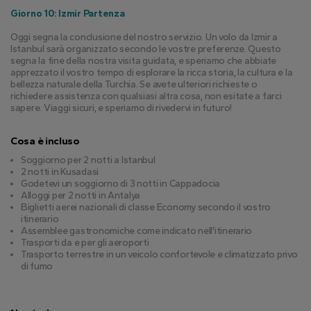
Giorno 10: Izmir Partenza
Oggi segna la conclusione del nostro servizio. Un volo da Izmir a 
Istanbul sarà organizzato secondo le vostre preferenze. Questo 
segna la fine della nostra visita guidata, e speriamo che abbiate 
apprezzato il vostro tempo di esplorare la ricca storia, la cultura e la 
bellezza naturale della Turchia. Se avete ulteriori richieste o 
richiedere assistenza con qualsiasi altra cosa, non esitate a farci 
sapere. Viaggi sicuri, e speriamo di rivedervi in futuro!
Cosa è incluso
Soggiorno per 2 notti a Istanbul
2 notti in Kusadasi
Godetevi un soggiorno di 3 notti in Cappadocia
Alloggi per 2 notti in Antalya
Biglietti aerei nazionali di classe Economy secondo il vostro
itinerario
Assemblee gastronomiche come indicato nell'itinerario
Trasporti da e per gli aeroporti
Trasporto terrestre in un veicolo confortevole e climatizzato privo
di fumo