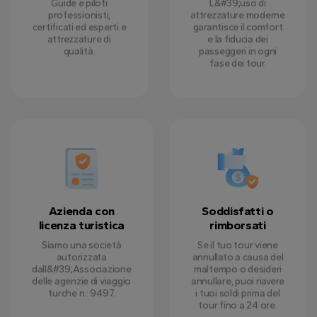
Guide e piloti
L&#39;uso di
professionisti,
attrezzature moderne
certificati ed esperti e
garantisce il comfort
attrezzature di
e la fiducia dei
qualità.
passeggeri in ogni
fase dei tour.
Azienda con
Soddisfatti o
licenza turistica
rimborsati
Siamo una società
Se il tuo tour viene
autorizzata
annullato a causa del
dall&#39;Associazione
maltempo o desideri
delle agenzie di viaggio
annullare, puoi riavere
turche n.: 9497.
i tuoi soldi prima del
tour fino a 24 ore.