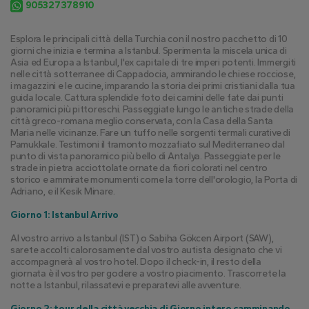
905327378910
Esplora le principali città della Turchia con il nostro pacchetto di 10 
giorni che inizia e termina a Istanbul. Sperimenta la miscela unica di 
Asia ed Europa a Istanbul, l'ex capitale di tre imperi potenti. Immergiti 
nelle città sotterranee di Cappadocia, ammirando le chiese rocciose, 
i magazzini e le cucine, imparando la storia dei primi cristiani dalla tua 
guida locale. Cattura splendide foto dei camini delle fate dai punti 
panoramici più pittoreschi. Passeggiate lungo le antiche strade della 
città greco-romana meglio conservata, con la Casa della Santa 
Maria nelle vicinanze. Fare un tuffo nelle sorgenti termali curative di 
Pamukkale. Testimoni il tramonto mozzafiato sul Mediterraneo dal 
punto di vista panoramico più bello di Antalya. Passeggiate per le 
strade in pietra acciottolate ornate da fiori colorati nel centro 
storico e ammirate monumenti come la torre dell'orologio, la Porta di 
Adriano, e il Kesik Minare.
Giorno 1: Istanbul Arrivo
Al vostro arrivo a Istanbul (IST) o Sabiha Gökcen Airport (SAW), 
sarete accolti calorosamente dal vostro autista designato che vi 
accompagnerà al vostro hotel. Dopo il check-in, il resto della 
giornata è il vostro per godere a vostro piacimento. Trascorrete la 
notte a Istanbul, rilassatevi e preparatevi alle avventure.
Giorno 2: tour della città vecchia di Giorno intero camminando