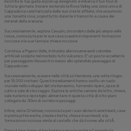
Incontra la tua guida al pick-up designato e imbarca il tuo tour di 
tutta la giornata. Iniziare visitando la Rose Valley, una zona unica di 
Cappadocia caratterizzata dalle sue creste affilate, che assumono 
una tonalità rosa, soprattutto durante il tramonto a causa dei 
minerali della arenaria.
Successivamente, esplora Cavusin, circondato dalla più ampia valle 
rossa, conosciuta per le sue case scavate in imponenti formazioni 
rocciose e le sue famose chiese rocciose.
Continua a Pigeon Valle, intitolata alle innumerevoli colombe 
artificiali scolpite nel morbido tufo vulcanico. E' un posto eccellente 
per passeggiate rilassanti in mezzo allo splendido paesaggio di 
Cappadocian.
Successivamente, scavare nelle città sotterranee, una volta rifugio 
per 15.000 cristiani. Questi insediamenti hanno svolto un ruolo 
cruciale nello sviluppo del cristianesimo, fornendo riparo, spazi di 
culto e sale di stoccaggio. Esplora le antiche camere da letto, chiese, 
sale riunioni e ripostiglio alimentare in questa città di otto piani 
collegata da 30km di corridoi e passaggi.
Infine, visita Ortahisar, conosciuta per i suoi abitanti amichevoli, case 
in pietra pittoresche, strade strette, chiese incantevoli, e la 
formazione rocciosa simile al castello che dà il nome alla cittÃ .
Dopo il tour, torna al tuo hotel e passa la notte a Cappadocia, 