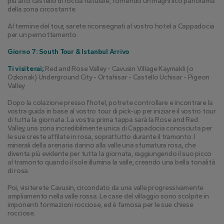
più alto castello di roccia naturale, fornendo un magnifico panorama 
della zona circostante.
Al termine del tour, sarete riconsegnati al vostro hotel a Cappadocia 
per un pernottamento.
Giorno 7: South Tour & Istanbul Arrivo
Ti visiterai; 
Red and Rose Valley - Cavusin Village Kaymakli (o 
Ozkonak) Underground City - Ortahisar - Castello Uchisar - Pigeon 
Valley
Dopo la colazione presso l'hotel, potrete controllare e incontrare la 
vostra guida in base al vostro tour di pick-up per iniziare il vostro tour 
di tutta la giornata. La vostra prima tappa sarà la Rose and Red 
Valley, una zona incredibilmente unica di Cappadocia conosciuta per 
le sue creste affilate in rosa, soprattutto durante il tramonto. I 
minerali della arenaria danno alla valle una sfumatura rosa, che 
diventa più evidente per tutta la giornata, raggiungendo il suo picco 
al tramonto quando il sole illumina la valle, creando una bella tonalità 
di rosa.
Poi, visiterete Cavusin, circondato da una valle progressivamente 
ampliamento nella valle rossa. Le case del villaggio sono scolpite in 
imponenti formazioni rocciose, ed è famosa per le sue chiese 
rocciose.