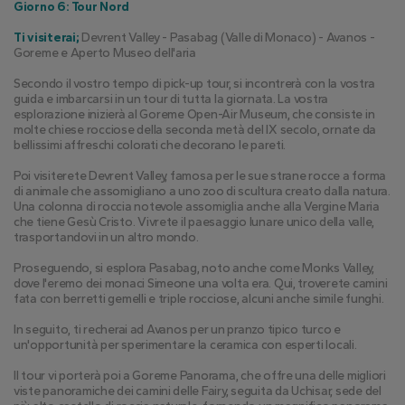
Giorno 6: Tour Nord
Ti visiterai;
 Devrent Valley - Pasabag (Valle di Monaco) - Avanos - 
Goreme e Aperto Museo dell'aria
Secondo il vostro tempo di pick-up tour, si incontrerà con la vostra 
guida e imbarcarsi in un tour di tutta la giornata. La vostra 
esplorazione inizierà al Goreme Open-Air Museum, che consiste in 
molte chiese rocciose della seconda metà del IX secolo, ornate da 
bellissimi affreschi colorati che decorano le pareti.
Poi visiterete Devrent Valley, famosa per le sue strane rocce a forma 
di animale che assomigliano a uno zoo di scultura creato dalla natura. 
Una colonna di roccia notevole assomiglia anche alla Vergine Maria 
che tiene Gesù Cristo. Vivrete il paesaggio lunare unico della valle, 
trasportandovi in un altro mondo.
Proseguendo, si esplora Pasabag, noto anche come Monks Valley, 
dove l'eremo dei monaci Simeone una volta era. Qui, troverete camini 
fata con berretti gemelli e triple rocciose, alcuni anche simile funghi.
In seguito, ti recherai ad Avanos per un pranzo tipico turco e 
un'opportunità per sperimentare la ceramica con esperti locali.
Il tour vi porterà poi a Goreme Panorama, che offre una delle migliori 
viste panoramiche dei camini delle Fairy, seguita da Uchisar, sede del 