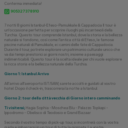
Conferma immediata!
905327378910
7 notti 8 giorni Istanbul-Efeso-Pamukkale & Cappadocia Il tour è 
un'occasione perfetta per scoprire i luoghi più incantevoli della 
Turchia. Questo tour comprende Istanbul, dove la storia e la bellezza 
naturale si fondono, così come l'antica città di Efeso, le famose 
piscine naturali di Pamukkale, e i camini delle fate di Cappadocia. 
Durante il tour, potrete esplorare un patrimonio culturale unico che 
va dai tempi preistorici ai giorni nostri, insieme a paesaggi 
indimenticabili. Questo tour è la scelta ideale per chi vuole esplorare 
la ricca storia e la bellezza naturale della Turchia.
Giorno 1: Istanbul Arrivo
All'arrivo all'aeroporto IST/SAW, sarete accolti e guidati al vostro 
hotel. Dopo il check-in, trascorrerai la notte a Istanbul.
Giorno 2: tour della città vecchia di Giorno intero camminando
Ti visiterai;
 Hagia Sophia - Moschea Blu - Palazzo Topkapi - 
Ippodromo - Obelisco di Teodosio e Grand Bazaar
Secondo il vostro tempo di pick-up tour, si incontrerà con la vostra 
guida e imbarcarsi in un tour di tutta la giornata. La vostra 