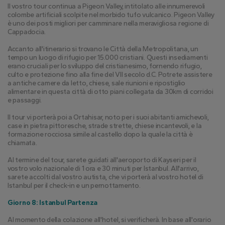
Il vostro tour continua a Pigeon Valley, intitolato alle innumerevoli 
colombe artificiali scolpite nel morbido tufo vulcanico. Pigeon Valley 
è uno dei posti migliori per camminare nella meravigliosa regione di 
Cappadocia.
Accanto all'itinerario si trovano le Città della Metropolitana, un 
tempo un luogo di rifugio per 15.000 cristiani. Questi insediamenti 
erano cruciali per lo sviluppo del cristianesimo, fornendo rifugio, 
culto e protezione fino alla fine del VII secolo d.C. Potrete assistere 
a antiche camere da letto, chiese, sale riunioni e ripostiglio 
alimentare in questa città di otto piani collegata da 30km di corridoi 
e passaggi.
Il tour vi porterà poi a Ortahisar, noto per i suoi abitanti amichevoli, 
case in pietra pittoresche, strade strette, chiese incantevoli, e la 
formazione rocciosa simile al castello dopo la quale la città è 
chiamata.
Al termine del tour, sarete guidati all'aeroporto di Kayseri per il 
vostro volo nazionale di 1 ora e 30 minuti per Istanbul. All'arrivo, 
sarete accolti dal vostro autista, che vi porterà al vostro hotel di 
Istanbul per il check-in e un pernottamento.
Giorno 8: Istanbul Partenza
Al momento della colazione all'hotel, si verificherà. In base all'orario 