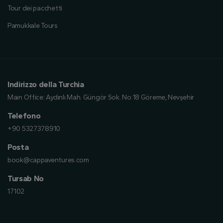
Tour dei pacchetti
Pamukkale Tours
Indirizzo della Turchia
Main Office:
Aydınlı Mah. Güngör Sok. No:18 Göreme, Nevşehir
Telefono
+90 5327378910
Posta
book@cappaventures.com
Tursab No
17102