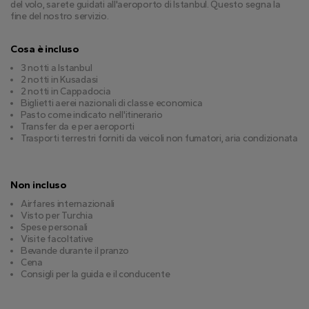
del volo, sarete guidati all'aeroporto di Istanbul. Questo segna la 
fine del nostro servizio.
Cosa è incluso
3 notti a Istanbul
2 notti in Kusadasi
2 notti in Cappadocia
Biglietti aerei nazionali di classe economica
Pasto come indicato nell'itinerario
Transfer da e per aeroporti
Trasporti terrestri forniti da veicoli non fumatori, aria condizionata
Non incluso
Airfares internazionali
Visto per Turchia
Spese personali
Visite facoltative
Bevande durante il pranzo
Cena
Consigli per la guida e il conducente