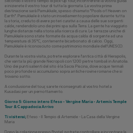
Secondo il vostro tempo di pick-up tour, incontrerete la vostra guida 
e inizierete il vostro tour di tutta la giornata. La vostra prima 
destinazione sarà Pamukkale, spesso chiamato "Pools of Heaven on 
Earth". Pamukkale è stato un insediamento popolare durante tutta 
la storia, creduto di avere poteri curativi a causa delle sue sorgenti 
calde, rendendolo uno dei primi spa sulla Terra. La gente ha viaggiato 
lunghe distanze nella storia alla ricerca di cure. Le terrazze uniche di 
Pamukkale sono state formate da acqua calda di sorgente ad una 
temperatura di 35°C, contenente bicarbonato di calcio. Oggi, 
Pamukkale è riconosciuto come patrimonio mondiale dell'UNESCO.
Durante la vostra visita, potrete esplorare l'antica città di Hierapolis, 
che vanta la più grande Necropoli con 1200 pietre tombali in Anatolia. 
Uno dei punti salienti del sito è la Sacra Piscina, dove acque termali 
poco profonde si accumulano sopra antiche rovine romane che si 
trovano sotto.
A conclusione del tour, sarete riconsegnati al vostro hotel a 
Kusadasi per un pernottamento.
Giorno 5: Giorno intero Efeso - Vergine Maria - Artemis Temple 
Tour & Cappadocia Arrivo
Ti visiterai;
 Efeso - Il Tempio di Artemide - La Casa della Vergine 
Maria
Dopo la colazione presso l'hotel, potrete controllare e incontrare la 