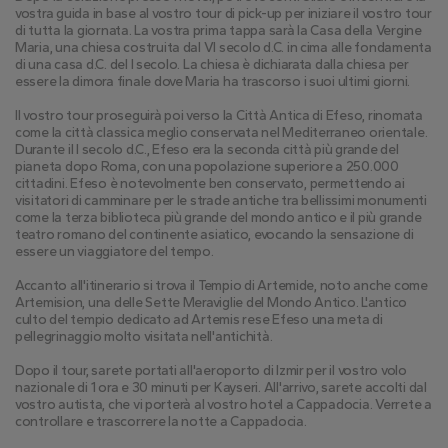
vostra guida in base al vostro tour di pick-up per iniziare il vostro tour 
di tutta la giornata. La vostra prima tappa sarà la Casa della Vergine 
Maria, una chiesa costruita dal VI secolo d.C. in cima alle fondamenta 
di una casa d.C. del I secolo. La chiesa è dichiarata dalla chiesa per 
essere la dimora finale dove Maria ha trascorso i suoi ultimi giorni.
Il vostro tour proseguirà poi verso la Città Antica di Efeso, rinomata 
come la città classica meglio conservata nel Mediterraneo orientale. 
Durante il I secolo d.C., Efeso era la seconda città più grande del 
pianeta dopo Roma, con una popolazione superiore a 250.000 
cittadini. Efeso è notevolmente ben conservato, permettendo ai 
visitatori di camminare per le strade antiche tra bellissimi monumenti 
come la terza biblioteca più grande del mondo antico e il più grande 
teatro romano del continente asiatico, evocando la sensazione di 
essere un viaggiatore del tempo.
Accanto all'itinerario si trova il Tempio di Artemide, noto anche come 
Artemision, una delle Sette Meraviglie del Mondo Antico. L'antico 
culto del tempio dedicato ad Artemis rese Efeso una meta di 
pellegrinaggio molto visitata nell'antichità.
Dopo il tour, sarete portati all'aeroporto di Izmir per il vostro volo 
nazionale di 1 ora e 30 minuti per Kayseri. All'arrivo, sarete accolti dal 
vostro autista, che vi porterà al vostro hotel a Cappadocia. Verrete a 
controllare e trascorrere la notte a Cappadocia.