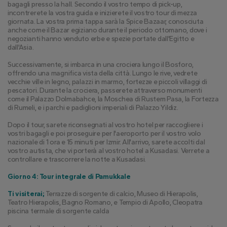
bagagli presso la hall. Secondo il vostro tempo di pick-up, 
incontrerete la vostra guida e inizierete il vostro tour di mezza 
giornata. La vostra prima tappa sarà la Spice Bazaar, conosciuta 
anche come il Bazar egiziano durante il periodo ottomano, dove i 
negozianti hanno venduto erbe e spezie portate dall'Egitto e 
dall'Asia.
Successivamente, si imbarca in una crociera lungo il Bosforo, 
offrendo una magnifica vista della città. Lungo le rive, vedrete 
vecchie ville in legno, palazzi in marmo, fortezze e piccoli villaggi di 
pescatori. Durante la crociera, passerete attraverso monumenti 
come il Palazzo Dolmabahce, la Moschea di Rustem Pasa, la Fortezza 
di Rumeli, e i parchi e padiglioni imperiali di Palazzo Yildiz.
Dopo il tour, sarete riconsegnati al vostro hotel per raccogliere i 
vostri bagagli e poi proseguire per l'aeroporto per il vostro volo 
nazionale di 1 ora e 15 minuti per Izmir. All'arrivo, sarete accolti dal 
vostro autista, che vi porterà al vostro hotel a Kusadasi. Verrete a 
controllare e trascorrere la notte a Kusadasi.
Giorno 4: Tour integrale di Pamukkale
Ti visiterai;
 Terrazze di sorgente di calcio, Museo di Hierapolis, 
Teatro Hierapolis, Bagno Romano, e Tempio di Apollo, Cleopatra 
piscina termale di sorgente calda