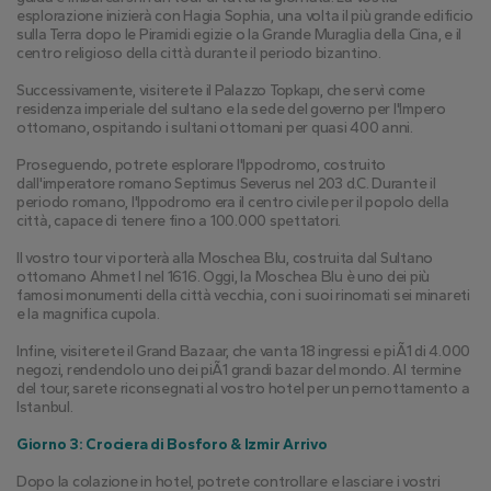
esplorazione inizierà con Hagia Sophia, una volta il più grande edificio 
sulla Terra dopo le Piramidi egizie o la Grande Muraglia della Cina, e il 
centro religioso della città durante il periodo bizantino.
Successivamente, visiterete il Palazzo Topkapı, che servì come 
residenza imperiale del sultano e la sede del governo per l'Impero 
ottomano, ospitando i sultani ottomani per quasi 400 anni.
Proseguendo, potrete esplorare l'Ippodromo, costruito 
dall'imperatore romano Septimus Severus nel 203 d.C. Durante il 
periodo romano, l'Ippodromo era il centro civile per il popolo della 
città, capace di tenere fino a 100.000 spettatori.
Il vostro tour vi porterà alla Moschea Blu, costruita dal Sultano 
ottomano Ahmet I nel 1616. Oggi, la Moschea Blu è uno dei più 
famosi monumenti della città vecchia, con i suoi rinomati sei minareti 
e la magnifica cupola.
Infine, visiterete il Grand Bazaar, che vanta 18 ingressi e piÃ1 di 4.000 
negozi, rendendolo uno dei piÃ1 grandi bazar del mondo. Al termine 
del tour, sarete riconsegnati al vostro hotel per un pernottamento a 
Istanbul.
Giorno 3: Crociera di Bosforo & Izmir Arrivo
Dopo la colazione in hotel, potrete controllare e lasciare i vostri 