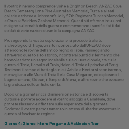
Il vostro itinerario comprende visite a Brighton Beach, ANZAC Cove, 
Beach Cemetery, Lone Pine Australian Memorial, Turca e alleati 
gallerie e trincee a Johnston’s Jolly, 57th Regiment Turkish Memorial, 
e Chunuk Bair New Zealand Memorial. Questi siti offrono intuizioni 
maligne sulle realtà della guerra e commemorano i sacrifici fatti dai 
soldati di varie nazioni durante la campagna ANZAC.
Proseguendo la vostra esplorazione, si procederà al sito 
archeologico di Troya, un sito riconosciuto dall'UNESCO dove 
attendono le rovine dell'antico regno di Troia. Passeggiando 
attraverso questo sito storico, incontrerai punti di riferimento che 
hanno lasciato un segno indelebile sulla cultura globale, tra cui la 
guerra di Troia, il cavallo di Troia, Helen di Troia e il principe di Parigi. 
Testimoni il campo di battaglia in cui Achille e Hector si scontrarono, 
meravigliano alle Mura di Troia II e la Casa Megaron, ed esplorano il 
bagno romano, Odeon, il Tempio di Atena, e altre rovine che evocano 
la grandezza delle antiche civiltà.
Dopo una giornata ricca di immersione storica e di scoperta 
culturale, potrete accedere al vostro alloggio a Canakkale, dove 
potrete rilassarvi e riflettere sulle esperienze della giornata. 
Godetevi il vostro pernottamento in attesa di ulteriori avventure in 
questa affascinante regione.
Giorno 4: Giorno intero Pergamo & Aaklepion Tour