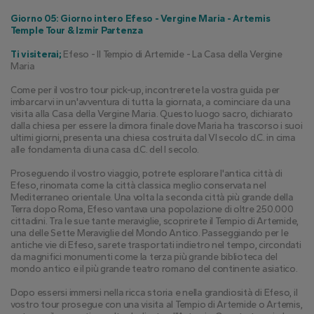
Giorno 05: Giorno intero Efeso - Vergine Maria - Artemis 
Temple Tour & Izmir Partenza
Ti visiterai;
 Efeso - Il Tempio di Artemide - La Casa della Vergine 
Maria
Come per il vostro tour pick-up, incontrerete la vostra guida per 
imbarcarvi in un'avventura di tutta la giornata, a cominciare da una 
visita alla Casa della Vergine Maria. Questo luogo sacro, dichiarato 
dalla chiesa per essere la dimora finale dove Maria ha trascorso i suoi 
ultimi giorni, presenta una chiesa costruita dal VI secolo d.C. in cima 
alle fondamenta di una casa d.C. del I secolo.
Proseguendo il vostro viaggio, potrete esplorare l'antica città di 
Efeso, rinomata come la città classica meglio conservata nel 
Mediterraneo orientale. Una volta la seconda città più grande della 
Terra dopo Roma, Efeso vantava una popolazione di oltre 250.000 
cittadini. Tra le sue tante meraviglie, scoprirete il Tempio di Artemide, 
una delle Sette Meraviglie del Mondo Antico. Passeggiando per le 
antiche vie di Efeso, sarete trasportati indietro nel tempo, circondati 
da magnifici monumenti come la terza più grande biblioteca del 
mondo antico e il più grande teatro romano del continente asiatico.
Dopo essersi immersi nella ricca storia e nella grandiosità di Efeso, il 
vostro tour prosegue con una visita al Tempio di Artemide o Artemis, 