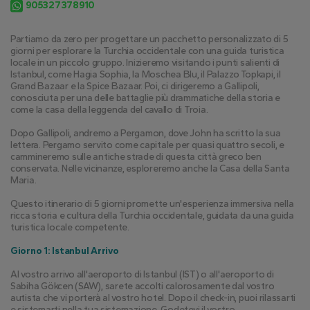
905327378910
Partiamo da zero per progettare un pacchetto personalizzato di 5 
giorni per esplorare la Turchia occidentale con una guida turistica 
locale in un piccolo gruppo. Inizieremo visitando i punti salienti di 
Istanbul, come Hagia Sophia, la Moschea Blu, il Palazzo Topkapi, il 
Grand Bazaar e la Spice Bazaar. Poi, ci dirigeremo a Gallipoli, 
conosciuta per una delle battaglie più drammatiche della storia e 
come la casa della leggenda del cavallo di Troia.
Dopo Gallipoli, andremo a Pergamon, dove John ha scritto la sua 
lettera. Pergamo servito come capitale per quasi quattro secoli, e 
cammineremo sulle antiche strade di questa città greco ben 
conservata. Nelle vicinanze, esploreremo anche la Casa della Santa 
Maria.
Questo itinerario di 5 giorni promette un'esperienza immersiva nella 
ricca storia e cultura della Turchia occidentale, guidata da una guida 
turistica locale competente.
Giorno 1: Istanbul Arrivo
Al vostro arrivo all'aeroporto di Istanbul (IST) o all'aeroporto di 
Sabiha Gökcen (SAW), sarete accolti calorosamente dal vostro 
autista che vi porterà al vostro hotel. Dopo il check-in, puoi rilassarti 
e sistemarti nella tua sistemazione. Godetevi il vostro 