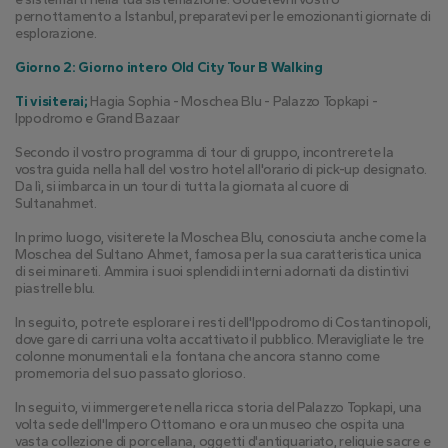
pernottamento a Istanbul, preparatevi per le emozionanti giornate di 
esplorazione.
Giorno 2: Giorno intero Old City Tour B Walking
Ti visiterai;
 Hagia Sophia - Moschea Blu - Palazzo Topkapi - 
Ippodromo e Grand Bazaar
Secondo il vostro programma di tour di gruppo, incontrerete la 
vostra guida nella hall del vostro hotel all'orario di pick-up designato. 
Da lì, si imbarca in un tour di tutta la giornata al cuore di 
Sultanahmet.
In primo luogo, visiterete la Moschea Blu, conosciuta anche come la 
Moschea del Sultano Ahmet, famosa per la sua caratteristica unica 
di sei minareti. Ammira i suoi splendidi interni adornati da distintivi 
piastrelle blu.
In seguito, potrete esplorare i resti dell'Ippodromo di Costantinopoli, 
dove gare di carri una volta accattivato il pubblico. Meravigliate le tre 
colonne monumentali e la fontana che ancora stanno come 
promemoria del suo passato glorioso.
In seguito, vi immergerete nella ricca storia del Palazzo Topkapi, una 
volta sede dell'Impero Ottomano e ora un museo che ospita una 
vasta collezione di porcellana, oggetti d'antiquariato, reliquie sacre e 