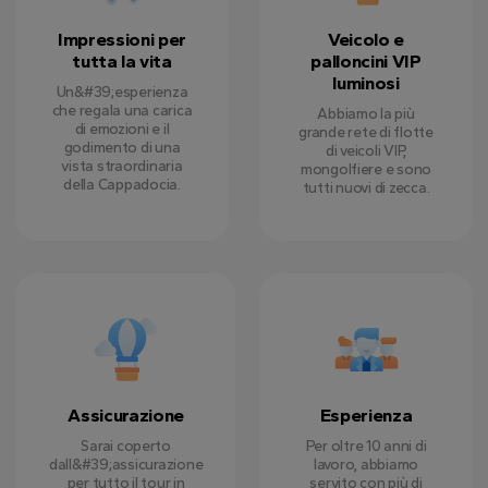
Impressioni per
Veicolo e
tutta la vita
palloncini VIP
luminosi
Un&#39;esperienza
che regala una carica
Abbiamo la più
di emozioni e il
grande rete di flotte
godimento di una
di veicoli VIP,
vista straordinaria
mongolfiere e sono
della Cappadocia.
tutti nuovi di zecca.
Assicurazione
Esperienza
Sarai coperto
Per oltre 10 anni di
dall&#39;assicurazione
lavoro, abbiamo
per tutto il tour in
servito con più di