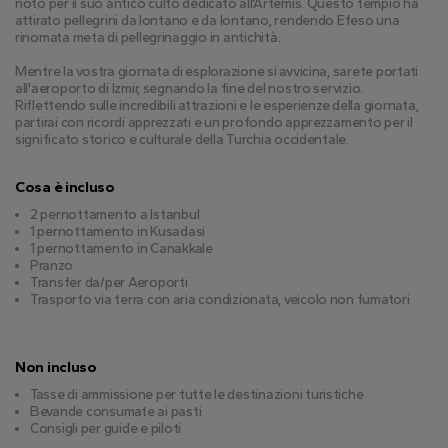
noto per il suo antico culto dedicato all'Artemis. Questo tempio ha 
attirato pellegrini da lontano e da lontano, rendendo Efeso una 
rinomata meta di pellegrinaggio in antichità.
Mentre la vostra giornata di esplorazione si avvicina, sarete portati 
all'aeroporto di Izmir, segnando la fine del nostro servizio. 
Riflettendo sulle incredibili attrazioni e le esperienze della giornata, 
partirai con ricordi apprezzati e un profondo apprezzamento per il 
significato storico e culturale della Turchia occidentale.
Cosa è incluso
2 pernottamento a Istanbul
1 pernottamento in Kusadasi
1 pernottamento in Canakkale
Pranzo
Transfer da/per Aeroporti
Trasporto via terra con aria condizionata, veicolo non fumatori
Non incluso
Tasse di ammissione per tutte le destinazioni turistiche
Bevande consumate ai pasti
Consigli per guide e piloti