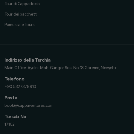
Tour di Cappadocia
Tour dei pacchetti
Pamukkale Tours
Indirizzo della Turchia
Main Office:
Aydınlı Mah. Güngör Sok. No:18 Göreme, Nevşehir
Telefono
+90 5327378910
Posta
book@cappaventures.com
Tursab No
17102