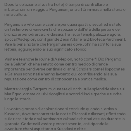
Dopo la colazione al vostro hotel, è tempo di controllare e 
imbarcarsi in un viaggio a Pergamum, una città immersa nella storia e 
nella cultura.
Pergamo servito come capitale per quasi quattro secoli ed è stato 
un testimone di varie civiltà che spaziano dall'età della pietra e del 
bronzo ai periodi arcaici e classici. Tra i suoi templi, palazzi e agora, 
spicca l'Asclepion, con il grande Zeus Altar e la Biblioteca Parchment. 
Vale la pena notare che Pergamum era dove John ha scritto la sua 
lettera, aggiungendo al suo significato storico.
Visiterete anche le rovine di Asklepion, noto come "Il Dio Pergamo 
della Salute", che ha servito come centro medico di grande 
importanza per diverse centinaia di anni. Scholars come Hippocrates 
e Galenus sono nati e hanno lavorato qui, contribuendo alla sua 
reputazione come centro di conoscenza e pratica medica.
Mentre viaggi a Pergamum, gustate gli occhi sulle splendide viste sul 
Mar Egeo, ornate da ulivi rigogliosi e scorci di isole greche e turche 
lungo la strada.
La vostra giornata di esplorazione si conclude quando si arriva a 
Kusadasi, dove trascorrerete la notte. Rilassati e rilassati, riflettendo 
sulla ricca storia e sul patrimonio culturale che hai vissuto durante la 
giornata. Godetevi il vostro pernottamento, anticipando le 
avventure che vi aspettano a Kusadasi e oltre.