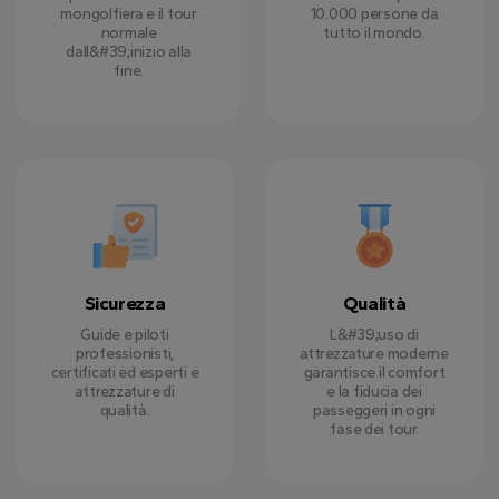
mongolfiera e il tour
10.000 persone da
normale
tutto il mondo.
dall&#39;inizio alla
fine.
Sicurezza
Qualità
Guide e piloti
L&#39;uso di
professionisti,
attrezzature moderne
certificati ed esperti e
garantisce il comfort
attrezzature di
e la fiducia dei
qualità.
passeggeri in ogni
fase dei tour.