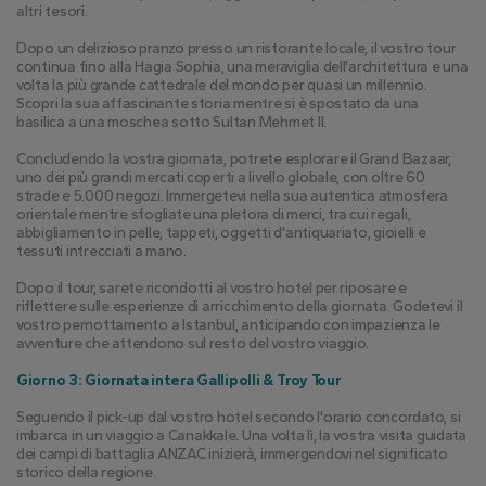
altri tesori.
Dopo un delizioso pranzo presso un ristorante locale, il vostro tour 
continua fino alla Hagia Sophia, una meraviglia dell'architettura e una 
volta la più grande cattedrale del mondo per quasi un millennio. 
Scopri la sua affascinante storia mentre si è spostato da una 
basilica a una moschea sotto Sultan Mehmet II.
Concludendo la vostra giornata, potrete esplorare il Grand Bazaar, 
uno dei più grandi mercati coperti a livello globale, con oltre 60 
strade e 5.000 negozi. Immergetevi nella sua autentica atmosfera 
orientale mentre sfogliate una pletora di merci, tra cui regali, 
abbigliamento in pelle, tappeti, oggetti d'antiquariato, gioielli e 
tessuti intrecciati a mano.
Dopo il tour, sarete ricondotti al vostro hotel per riposare e 
riflettere sulle esperienze di arricchimento della giornata. Godetevi il 
vostro pernottamento a Istanbul, anticipando con impazienza le 
avventure che attendono sul resto del vostro viaggio.
Giorno 3: Giornata intera Gallipolli & Troy Tour
Seguendo il pick-up dal vostro hotel secondo l'orario concordato, si 
imbarca in un viaggio a Canakkale. Una volta lì, la vostra visita guidata 
dei campi di battaglia ANZAC inizierà, immergendovi nel significato 
storico della regione.