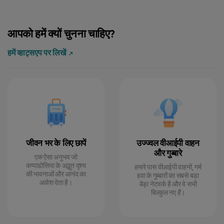
Sarah W.
11 जुलाई 2024
आपको हमें क्यों चुनना चाहिए?
हमें व्हाट्सएप पर लिखें
Tom P.
7 सितम्बर 2024
जीवन भर के लिए छापें
उज्ज्वल वीआईपी वाहन
और गुब्बारे
एक ऐसा अनुभव जो
कप्पाडोसिया के अद्भुत दृश्य
हमारे पास वीआईपी वाहनों, गर्म
की भावनाओं और आनंद का
हवा के गुब्बारों का सबसे बड़ा
आवेश देता है।
बेड़ा नेटवर्क है और वे सभी
बिल्कुल नए हैं।