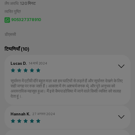
लैप अवधि:
120 मिनट
त्वरित पुष्टि!
905327378910
डीएससी
टिप्पणियाँ (10)
Lucas D.
14 मार्च 2024
सूर्यास्त में एटीवी दौरे बहुत मज़ा था! हम घाटियों से लड़ते हैं और सूर्यास्त देखने के लिए
सही जगह पर रुक जाते हैं। आकाश में रंग आश्चर्यजनक थे, और पूरे अनुभव को
अवास्तविक महसूस हुआ। मैं इसे कैपपाडोसिया में जाने वाले किसी व्यक्ति को सलाह
देता हूं।.
Hannah K.
27 अगस्त 2024