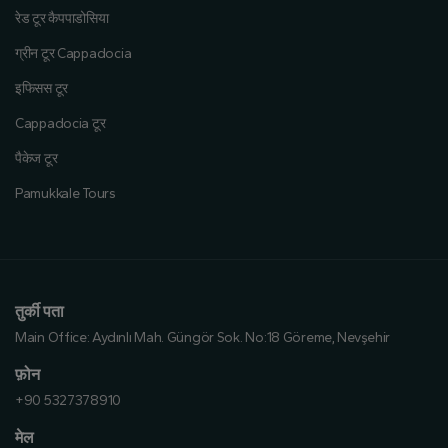
रेड टूर कैपपाडोसिया
ग्रीन टूर Cappadocia
इफिसस टूर
Cappadocia टूर
पैकेज टूर
Pamukkale Tours
तुर्की पता
Main Office:
Aydınlı Mah. Güngör Sok. No:18 Göreme, Nevşehir
फ़ोन
+90 5327378910
मेल