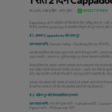
1 रात 2 दिन Cappadoc
905327378910
लैप अवधि:
1 रात 2 दिन
त्वरित पुष्टि!
Kapadokya अपने अद्वितीय परी चिमनी के लिए प्रसिद्ध क्षेत्र है। यहाँ, 
दिनों में, आपको Kapadokya के आकर्षक परिदृश्य की पूरी तरह से खोज
डे 1: आगमन Cappadocia और उत्तर टूर
आप यात्रा करेंगे; 
Devrent Valley - Pasabag (Monk की घाटी) -
आप कैपपाडोसिया की यात्रा शुरू करके अपना दिन शुरू करेंगे। आपका साह
उड़ान पकड़ेंगे। आगमन पर, तुर्की इस्तांबुल टूर से एक दोस्ताना प्रतिनिध
कैपपाडोसिया का आपका अन्वेषण आपको अपने असाधारण रॉक संरचनाओं, अद
शहर सहित गंतव्यों को बदलने के लिए ले जाएगा। आपके पास गोरेमे के ल
होगा, जहां प्राचीन चर्चों और निवासों ने नरम चट्टानों में नक्काशी की, जो 
एक बार जब आपका दौरा समाप्त हो जाता है, तो आपको अपने होटल में वापस
के रहने का आनंद लें, जो दिन की आकर्षक खोजों की याद दिलाता है।
डे 2: दक्षिण टूर और कैपपाडोसिया प्रस्थान
आप यात्रा करेंगे;
 लाल और गुलाब घाटी - Gulludere घाटी - Cavusin
Pigeon घाटी - तीन Beauties घाटी