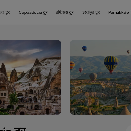
केज टूर
Cappadocia टूर
इफिसस टूर
इस्तांबुल टूर
Pamukkale 