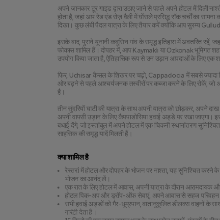
अपने जानकार टूर गाइड द्वारा उठाए जाने से पहले अपने होटल में दिली नाश
होता है, जहां आप रेड एंड रोज़ वैली में घोंसले प्रसिद्ध रॉक चर्चों का 
दिखा। कुछ लंबी पैदल यात्रा के लिए तैयार करें क्योंकि आप सुरम्य Gullud
इसके बाद, पुराने यूनानी कवुसिन गांव के समृद्ध इतिहास में अवतरित रहें, ज
फोकास शामिल हैं। दोपहर में, आप Kaymaklı या Ozkonak भूमिगत शहर के 
उपयोग किया जाता है, ऐतिहासिक रूप से उन उड़ान आपदाओं के लिए एक शरण
फिर, Uchisar कैसल के शिखर पर चढ़ो, Cappadocia में सबसे ज्यादा बिंदु, 
ओर बढ़ने से पहले आश्चर्यजनक तस्वीरों पर कब्जा करने के लिए रोकें, जो अप
है।
तीन सुंदरियों घाटी की यात्रा के साथ अपनी यात्रा को छोड़कर, अपने दाख की ब
अपनी वापसी उड़ान के लिए कैपपाडोसिया हवाई अड्डे पर रखा जाएगा। इस्त
बधाई देंगे, जो इस्तांबुल में अपने होटल में एक चिकनी स्थानांतरण सुनिश
साहसिक की समृद्ध यादें मिलती हैं।
क्या शामिल है
रेस्तरां में होटल और दोपहर के भोजन पर नाश्ता, यह सुनिश्चित करने क
भोजन का आनंद लें।
एक रात के लिए होटल में आवास, अपनी यात्रा के दौरान आरामदायक और
होटल पिक-अप और ड्रॉप-ऑफ सेवाएं, अपने आवास से सहज परिवहन सु
सभी हवाई अड्डों को गैर-धूम्रपान, वातानुकूलित डीलक्स वाहनों के स
गारंटी देता है।