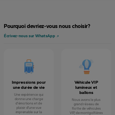
Alyssa K.
12 juin 2024
Pourquoi devriez-vous nous choisir?
Jason L.
7 août 2024
Écrivez-nous sur WhatsApp
Rachel M.
5 septembre 2024
Impressions pour
Véhicule VIP
une durée de vie
lumineux et
ballons
Une expérience qui
donne une charge
Nous avons le plus
d'émotions et de
grand réseau de
plaisir d'une vue
flotte de véhicules
imprenable sur la
VIP, de montgolfières