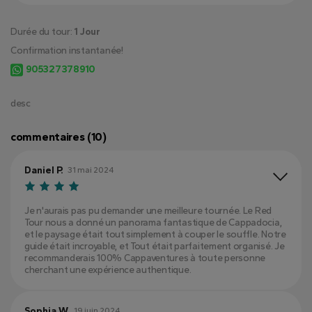
Durée du tour:
1 Jour
Confirmation instantanée!
905327378910
desc
commentaires (10)
Daniel P.
31 mai 2024
Je n'aurais pas pu demander une meilleure tournée. Le Red
Tour nous a donné un panorama fantastique de Cappadocia,
et le paysage était tout simplement à couper le souffle. Notre
guide était incroyable, et Tout était parfaitement organisé. Je
recommanderais 100% Cappaventures à toute personne
cherchant une expérience authentique.
Sophia W.
19 juin 2024