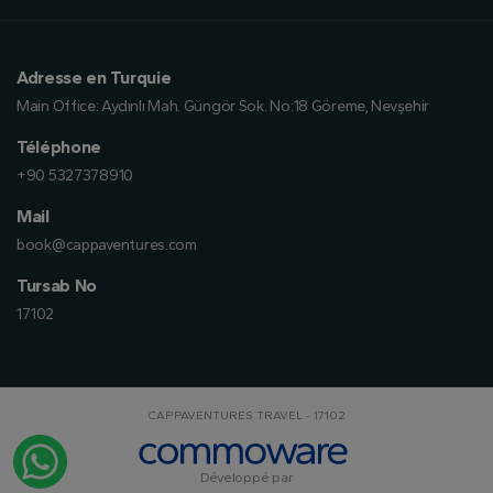
Adresse en Turquie
Main Office:
Aydınlı Mah. Güngör Sok. No:18 Göreme, Nevşehir
Téléphone
+90 5327378910
Mail
book@cappaventures.com
Tursab No
17102
CAPPAVENTURES TRAVEL - 17102
Développé par