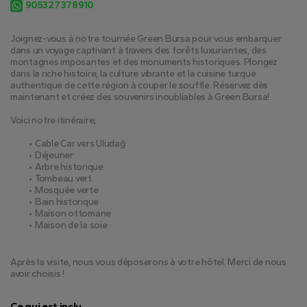
905327378910
Joignez-vous à notre tournée Green Bursa pour vous embarquer 
dans un voyage captivant à travers des forêts luxuriantes, des 
montagnes imposantes et des monuments historiques. Plongez 
dans la riche histoire, la culture vibrante et la cuisine turque 
authentique de cette région à couper le souffle. Réservez dès 
maintenant et créez des souvenirs inoubliables à Green Bursa!
Voici notre itinéraire;
Cable Car vers Uludağ
Déjeuner
Arbre historique
Tombeau vert
Mosquée verte
Bain historique
Maison ottomane
Maison de la soie
Après la visite, nous vous déposerons à votre hôtel. Merci de nous 
avoir choisis !
Ce qui est inclu