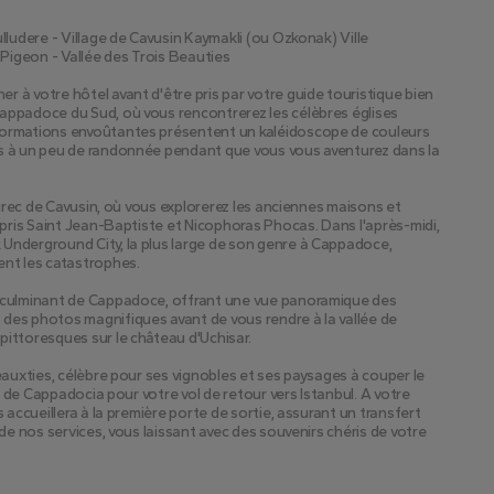
lludere - Village de Cavusin Kaymakli (ou Ozkonak) Ville 
 Pigeon - Vallée des Trois Beauties
 à votre hôtel avant d'être pris par votre guide touristique bien 
appadoce du Sud, où vous rencontrerez les célèbres églises 
formations envoûtantes présentent un kaléidoscope de couleurs 
s à un peu de randonnée pendant que vous vous aventurez dans la 
 grec de Cavusin, où vous explorerez les anciennes maisons et 
mpris Saint Jean-Baptiste et Nicophoras Phocas. Dans l'après-midi, 
Underground City, la plus large de son genre à Cappadoce, 
ent les catastrophes.
t culminant de Cappadoce, offrant une vue panoramique des 
des photos magnifiques avant de vous rendre à la vallée de 
pittoresques sur le château d'Uchisar.
eauxties, célèbre pour ses vignobles et ses paysages à couper le 
rt de Cappadocia pour votre vol de retour vers Istanbul. A votre 
 accueillera à la première porte de sortie, assurant un transfert 
de nos services, vous laissant avec des souvenirs chéris de votre 