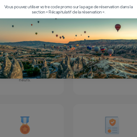
Vous pouvez utiliser votre code promo sur la page de réservation dans la
section « Récapitulatif de la réservation ».
éhicule VIP lumineux et
Assurance
ballons
Vous serez couvert par un
assurance tout au long du t
us avons le plus grand réseau
en montgolfière et du tou
de flotte de véhicules VIP, de
normal du début à la fin.
ontgolfières et ils sont tous
neufs.