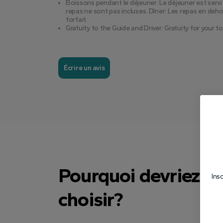
Boissons pendant le déjeuner: Le déjeuner est serv
repas ne sont pas incluses. Dîner: Les repas en deho
forfait.
Gratuity to the Guide and Driver: Gratuity for your to
Écrire un avis
Pourquoi devriez-v
Ins
choisir?