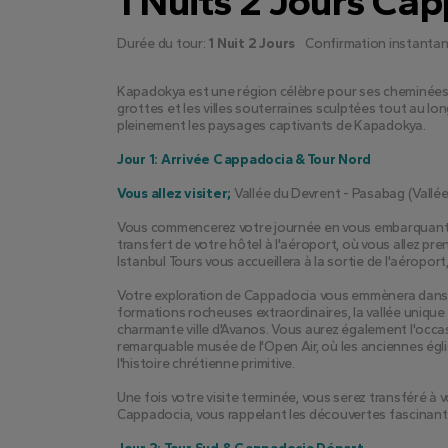
1 Nuits 2 Jours Cap
Durée du tour:
1 Nuit 2 Jours
Confirmation instantan
Kapadokya est une région célèbre pour ses cheminées de
grottes et les villes souterraines sculptées tout au lon
pleinement les paysages captivants de Kapadokya.
Jour 1: Arrivée Cappadocia & Tour Nord
Vous allez visiter; 
Vallée du Devrent - Pasabag (Vallé
Vous commencerez votre journée en vous embarquant 
transfert de votre hôtel à l'aéroport, où vous allez pren
Istanbul Tours vous accueillera à la sortie de l'aéropo
Votre exploration de Cappadocia vous emmènera dans d
formations rocheuses extraordinaires, la vallée unique
charmante ville d'Avanos. Vous aurez également l'occ
remarquable musée de l'Open Air, où les anciennes ég
l'histoire chrétienne primitive.
Une fois votre visite terminée, vous serez transféré à v
Cappadocia, vous rappelant les découvertes fascinante