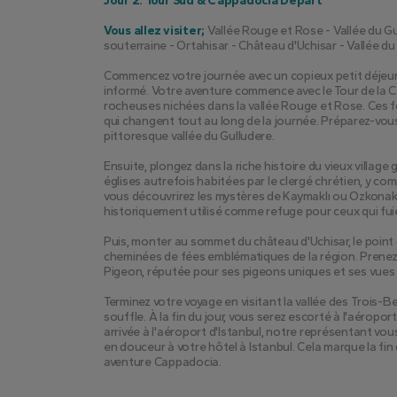
Jour 2: Tour Sud & Cappadocia Départ
Vous allez visiter;
 Vallée Rouge et Rose - Vallée du Gu
souterraine - Ortahisar - Château d'Uchisar - Vallée du
Commencez votre journée avec un copieux petit déjeuner
informé. Votre aventure commence avec le Tour de la C
rocheuses nichées dans la vallée Rouge et Rose. Ces 
qui changent tout au long de la journée. Préparez-vou
pittoresque vallée du Gulludere.
Ensuite, plongez dans la riche histoire du vieux village
églises autrefois habitées par le clergé chrétien, y co
vous découvrirez les mystères de Kaymaklı ou Ozkonak 
historiquement utilisé comme refuge pour ceux qui fui
Puis, monter au sommet du château d'Uchisar, le poin
cheminées de fées emblématiques de la région. Prenez 
Pigeon, réputée pour ses pigeons uniques et ses vues 
Terminez votre voyage en visitant la vallée des Trois-B
souffle. À la fin du jour, vous serez escorté à l'aéropo
arrivée à l'aéroport d'Istanbul, notre représentant vous
en douceur à votre hôtel à Istanbul. Cela marque la fin 
aventure Cappadocia.