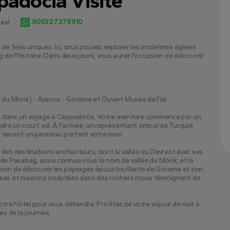
padocia Visite
905327378910
ée!
 fées uniques. Ici, vous pouvez explorer les anciennes églises 
g de l'histoire. Dans deux jours, vous aurez l'occasion de découvrir 
e du Monk) - Avanos - Gorème et Ouvert Musée de l'air
dans un voyage à Cappadocia. Votre aventure commence par un 
dre un court vol. À l'arrivée, un représentant amical de Turquie 
rt, tenant un panneau portant votre nom.
es destinations enchanteurs, dont la vallée du Devrent avec ses 
 de Pasabag, aussi connue sous le nom de vallée du Monk, et la 
asion de découvrir les paysages époustouflants de Goreme et son 
lises et maisons sculptées dans des rochers mous témoignent de 
otre hôtel pour vous détendre. Profitez de votre séjour de nuit à 
s de la journée.