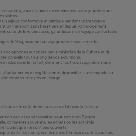
s restaurants, vous assurant de commencer votre journée sous
s visites.
t un séjour confortable et pratique pendant votre voyage.
nt un transport sans heurt vers et depuis votre logement.
véhicules de luxe climatisés, garantissant un voyage confortable
ages de 15kg, assurant un voyage sans tracas entre les
ls anglophones autorisés par le ministère de la Culture et du
des conseils tout au long de vos excursions.
usée inclus dans le forfait, éliminant tout coût supplémentaire
ons végétariennes et végétaliennes disponibles sur demande au
alimentaires sont pris en charge.
et couvrir le coût de vos vols vers et depuis la Turquie
tention des visas nécessaires pour entrer en Turquie.
le, comme les souvenirs, les achats ou les activités
ire touristique, ne sont pas couverts.
supplémentaires non spécifiées dans l'itinéraire sont à vos frais.