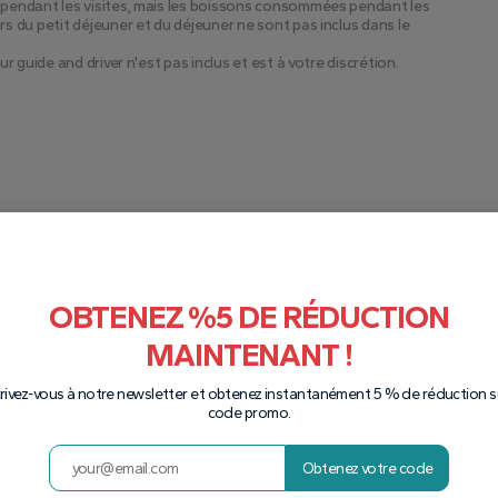
i pendant les visites, mais les boissons consommées pendant les
rs du petit déjeuner et du déjeuner ne sont pas inclus dans le
ur guide and driver n'est pas inclus et est à votre discrétion.
OBTENEZ %5 DE RÉDUCTION
MAINTENANT !
ous nous
crivez-vous à notre newsletter et obtenez instantanément 5 % de réduction su
code promo.
Obtenez votre code