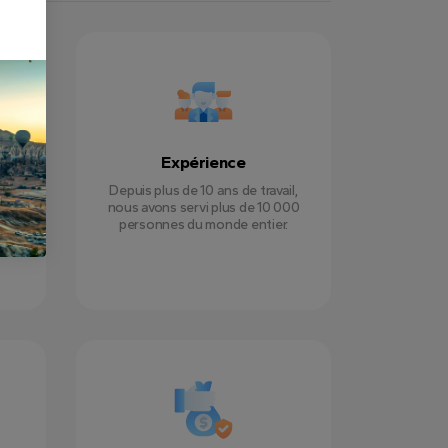
Expérience
e
Depuis plus de 10 ans de travail,
our
nous avons servi plus de 10 000
r
personnes du monde entier.