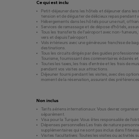
Ce qui est inclu
Petit-déjeuner dans les hôtels et déjeuner dans le
tension et de déguster de délicieux repas pendant vo
Hébergements dans les hôtels pour une nuit, offran
Services de ramassage et de dépose d'hôtels, assura
Tous les transferts de l'aéroport avec non-fumeurs, 
vers et depuis l'aéroport.
Vols intérieurs avec une généreuse franchise de bag
destinations.
Tous les circuits dirigés par des guides professionne
Tourisme, fournissant des commentaires éclairés et 
Toutes les taxes, les frais d'entrée et les frais de m
pendant vos visites aux attractions.
Déjeuner fourni pendant les visites, avec des opti
moment de la réservation, assurant des préférences 
Non inclus
Tarifs aériens internationaux: Vous devrez organiser 
séparément.
Visa pour la Turquie: Vous êtes responsable de l'ob
Dépenses personnelles Les frais de nature personnel
supplémentaires qui ne sont pas inclus dans l'itinéra
Visites facultatives: Toutes les visites ou activités 