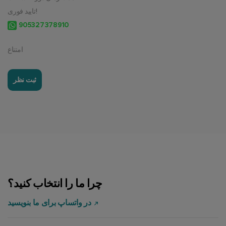
تایید فوری!
905327378910
امتناع
ثبت نظر
چرا ما را انتخاب کنید؟
در واتساپ برای ما بنویسید