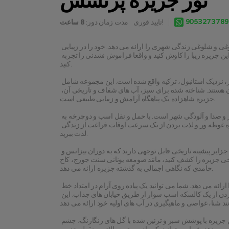
تور جزیره پرنسس
9053273789
تایید فوری!
مدت زمان دور:
8 ساعت
جزیره شاهزاده یک مقصد آرام و فریبنده است که یک فرار کامل از شلوغی و شلوغی زندگی شهری را ارائه می دهد. خود را در زیبایی 
طبیعی نفس گیر خود، تاریخ غنی و فعالیت های اوقات فراغت غرق کنید. این جزیره زیبا را کاوش کنید و واقعا فراموش نشدنی را تجربه 
کنید.
جزیره شاهزاده یک مقصد منحصر به فرد و فریبنده است که در دریای مرمر، نزدیک استانبول، ترکیه واقع شده است. این مجموعه شامل 
زنجیره ای از 9 جزیره است که هر کدام دارای جذابیت و شخصیت متمایز آن هستند. شناخته شده برای سبز، آب های شفاف و تاریخی آن، 
جزیره شاهزاده یک پناهگاه آرامش و زیبایی طبیعی است.
این جزیره بدون ماشین است و آن را یک عقب نشینی صلح آمیز از سر و صدا و آلودگی شهر است. با حمل و نقل اسب و دوچرخه به 
عنوان حالت های اولیه حمل و نقل، شما می توانید خود را در جو آرام جزیره غوطه ور و لذت بردن از یک سرعت اوقات فراغت از زندگی 
لذت ببرید.
یکی از برجسته ترین جاذبه های جزیره پرنسس تاریخ غنی آن است. این جزایر پیشینه تاریخی قابل توجهی دارند که به دوران بیزانس و 
ه را کشف کنید، مانند صومعه یونانی سنت جورج، کاخ Splendid و مسجد 
حامدی که نگاهی اجمالی به گذشته جزیره ارائه می دهد.
به غیر از اهمیت تاریخی آن، جزیره شاهزاده نیز فعالیت های فراوانی را ارائه می دهد. شما می توانید یک پیاده روی آرام در امتداد خط 
ساحلی زیبا، اجاره دوچرخه و کشف مسیرهای دیدنی جزیره، و یا لذت بردن از یک کالسکه اسب سوار از طریق خیابان های جذاب. این 
زیبایی طبیعی جزیره یکی دیگر از برجسته های جزیره پرنسس است. این جزیره با پوشش سبز و تزئین شده با گل های رنگارنگ، چشم 