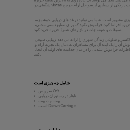
. شما می توانید یک پیاده روی به بالاترین نقطه جزیره، Buyukada Hill، و 
جزیره شاهزاده همچنین به دلیل فرهنگ محلی پر جنب و جوش و لذت آشپزی مشهور است. شما می توانید در غذاهای دریایی خوشمزه، 
غذاهای ترکی و شیرینی های سنتی در کافه ها و رستوران های متعدد جزیره افراط کنید. فراموش نکنید که برای صنایع دستی محلی، 
سوغات و عتیقه جات در بازارهای شلوغ جزیره خرید کنید.
در نتیجه، جزیره شاهزاده یک مقصد فریبنده است که یک فرار کامل از خاکستر و شلوغی زندگی شهری را ارائه می دهد. زیبایی طبیعی 
نفس گیر آن، تاریخ غنی، فعالیت های اوقات فراغت و فرهنگ پر جنب و جوش آن را یک ایده آل برای مسافران به دنبال یک تجربه آرام و 
جذاب است. سفر خود را به جزیره پرنسس امروز برنامه ریزی کنید و خاطرات فراموش نشدنی را در میان جذابیت های اولیه آن ایجاد 
کنید.
شامل چه چیزی است
سرویس Off
ناهار در رستوران دریایی
بوت بوت بوت
اسب-Drawn Carriage