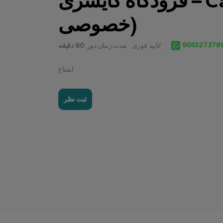
فرودگاه کایسری – Cappadocia (انتقال
خصوصی)
905327378
تایید فوری!
مدت زمان دور:
60 دقیقه
امتناع
ثبت نظر