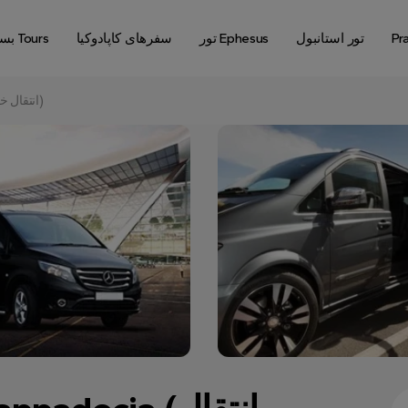
Pr
تور استانبول
تور Ephesus
سفرهای کاپادوکیا
بسته های Tours
فرودگاه کایسری – Cappadocia (انتقال خصوصی)