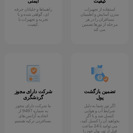
کیفیت
ایمنی
استفاده از تجهیزات
راهنماها و خلبانان حرفه
مدرن آسایش و اطمینان
ای، گواهی شده و با
مسافران را در هر
تجربه و تجهیزات با
مرحله از تورها تضمین
کیفیت.
می کند.
تضمین بازگشت
شرکت دارای مجوز
پول
گردشگری
اگر تور شما به دلیل
ما شرکت دارای مجوز
شرایط آب و هوایی
به شماره 9497 از
کنسل شد و یا اگر
اتحادیه آژانس های
بخواهید آن را کنسل کنید،
مسافرتی ترکیه هستیم.
می توانید تا 24 ساعت
قبل از تور پول خود را