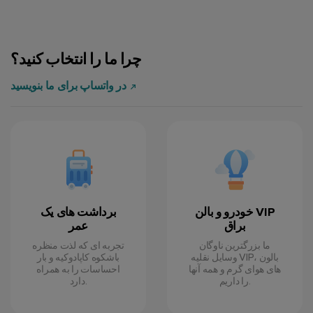
Emma R.
10 سپتامبر 2024
چرا ما را انتخاب کنید؟
در واتساپ برای ما بنویسید
Josh M.
1 سپتامبر 2024
خودرو و بالن VIP
برداشت های یک
براق
عمر
ما بزرگترین ناوگان
تجربه ای که لذت منظره
وسایل نقلیه VIP، بالون
باشکوه کاپادوکیه و بار
های هوای گرم و همه آنها
احساسات را به همراه
را داریم.
دارد.